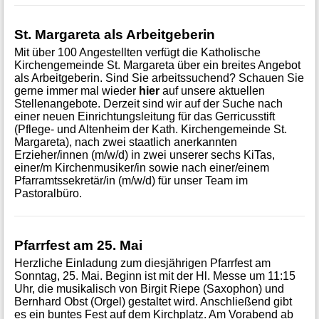
St. Margareta als Arbeitgeberin
Mit über 100 Angestellten verfügt die Katholische
Kirchengemeinde St. Margareta über ein breites Angebot
als Arbeitgeberin. Sind Sie arbeitssuchend? Schauen Sie
gerne immer mal wieder
hier
auf unsere aktuellen
Stellenangebote. Derzeit sind wir auf der Suche nach
einer neuen Einrichtungsleitung für das Gerricusstift
(Pflege- und Altenheim der Kath. Kirchengemeinde St.
Margareta), nach zwei staatlich anerkannten
Erzieher/innen (m/w/d) in zwei unserer sechs KiTas,
einer/m Kirchenmusiker/in sowie nach einer/einem
Pfarramtssekretär/in (m/w/d) für unser Team im
Pastoralbüro.
Pfarrfest am 25. Mai
Herzliche Einladung zum diesjährigen Pfarrfest am
Sonntag, 25. Mai. Beginn ist mit der Hl. Messe um 11:15
Uhr, die musikalisch von Birgit Riepe (Saxophon) und
Bernhard Obst (Orgel) gestaltet wird. Anschließend gibt
es ein buntes Fest auf dem Kirchplatz. Am Vorabend ab