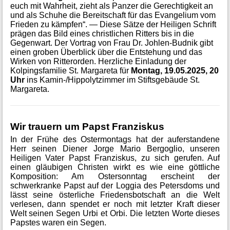
euch mit Wahrheit, zieht als Panzer die Gerechtigkeit an
und als Schuhe die Bereitschaft für das Evangelium vom
Frieden zu kämpfen“. — Diese Sätze der Heiligen Schrift
prägen das Bild eines christlichen Ritters bis in die
Gegenwart. Der Vortrag von Frau Dr. Johlen-Budnik gibt
einen groben Überblick über die Entstehung und das
Wirken von Ritterorden. Herzliche Einladung der
Kolpingsfamilie St. Margareta für
Montag, 19.05.2025, 20
Uhr
ins Kamin‑/Hippolytzimmer im Stiftsgebäude St.
Margareta.
Wir trauern um Papst Franziskus
In der Frühe des Ostermontags hat der auferstandene
Herr seinen Diener Jorge Mario Bergoglio, unseren
Heiligen Vater Papst Franziskus, zu sich gerufen. Auf
einen gläubigen Christen wirkt es wie eine göttliche
Komposition: Am Ostersonntag erscheint der
schwerkranke Papst auf der Loggia des Petersdoms und
lässt seine österliche Friedensbotschaft an die Welt
verlesen, dann spendet er noch mit letzter Kraft dieser
Welt seinen Segen Urbi et Orbi. Die letzten Worte dieses
Papstes waren ein Segen.