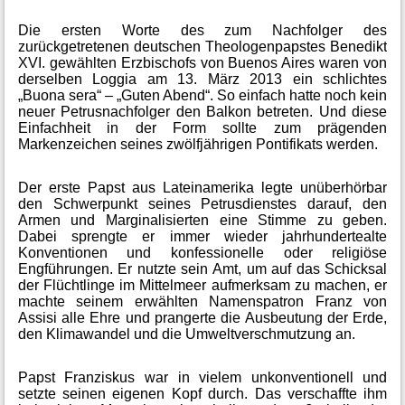
Die ersten Worte des zum Nachfolger des
zurückgetretenen deutschen Theologenpapstes Benedikt
XVI. gewählten Erzbischofs von Buenos Aires waren von
derselben Loggia am 13. März 2013 ein schlichtes
„Buona sera“ – „Guten Abend“. So einfach hatte noch kein
neuer Petrusnachfolger den Balkon betreten. Und diese
Einfachheit in der Form sollte zum prägenden
Markenzeichen seines zwölfjährigen Pontifikats werden.
Der erste Papst aus Lateinamerika legte unüberhörbar
den Schwerpunkt seines Petrusdienstes darauf, den
Armen und Marginalisierten eine Stimme zu geben.
Dabei sprengte er immer wieder jahrhundertealte
Konventionen und konfessionelle oder religiöse
Engführungen. Er nutzte sein Amt, um auf das Schicksal
der Flüchtlinge im Mittelmeer aufmerksam zu machen, er
machte seinem erwählten Namenspatron Franz von
Assisi alle Ehre und prangerte die Ausbeutung der Erde,
den Klimawandel und die Umweltverschmutzung an.
Papst Franziskus war in vielem unkonventionell und
setzte seinen eigenen Kopf durch. Das verschaffte ihm