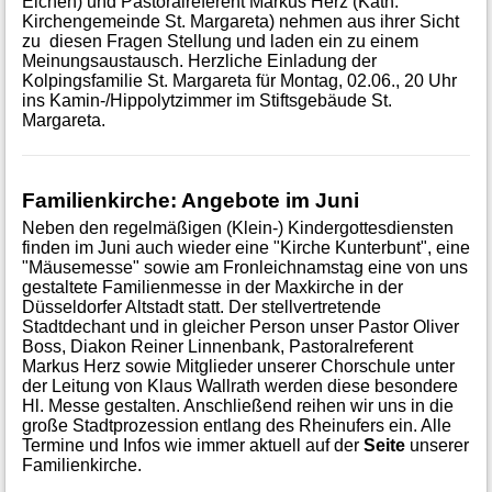
Eichen) und Pastoralreferent Markus Herz (Kath.
Kirchengemeinde St. Margareta) nehmen aus ihrer Sicht
zu diesen Fragen Stellung und laden ein zu einem
Meinungsaustausch. Herzliche Einladung der
Kolpingsfamilie St. Margareta für Montag, 02.06., 20 Uhr
ins Kamin-/Hippolytzimmer im Stiftsgebäude St.
Margareta.
Familienkirche: Angebote im Juni
Neben den regelmäßigen (Klein-) Kindergottesdiensten
finden im Juni auch wieder eine "Kirche Kunterbunt", eine
"Mäusemesse" sowie am Fronleichnamstag eine von uns
gestaltete Familienmesse in der Maxkirche in der
Düsseldorfer Altstadt statt. Der stellvertretende
Stadtdechant und in gleicher Person unser Pastor Oliver
Boss, Diakon Reiner Linnenbank, Pastoralreferent
Markus Herz sowie Mitglieder unserer Chorschule unter
der Leitung von Klaus Wallrath werden diese besondere
Hl. Messe gestalten. Anschließend reihen wir uns in die
große Stadtprozession entlang des Rheinufers ein. Alle
Termine und Infos wie immer aktuell auf der
Seite
unserer
Familienkirche.