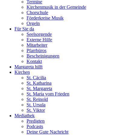
Termine
Kirchenmusik in der Gemeinde
Chorschule
Förderkreise Musik
Orgeln
Für Sie da
Seelsorgende
Externe Hilfe
Mitarbeiter
Pfarrbüros
Bescheinigungen
Kontakt
Margareta hilft
Kirchen
St. Cäcilia
St. Katharina
St. Margareta
St. Maria vom Frieden
St. Reinold
St. Ursula
St. Viktor
Mediathek
Predigten
Podcasts
Deine Gute Nachricht