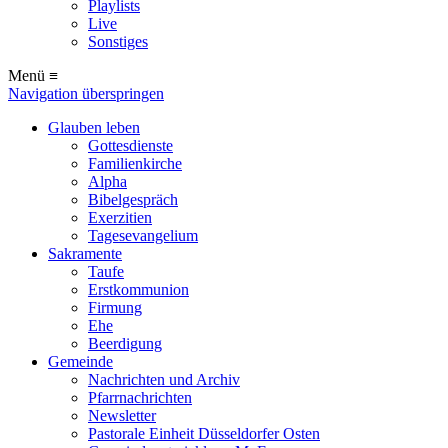
Playlists
Live
Sonstiges
Menü ≡
Navigation überspringen
Glauben leben
Gottesdienste
Familienkirche
Alpha
Bibelgespräch
Exerzitien
Tagesevangelium
Sakramente
Taufe
Erstkommunion
Firmung
Ehe
Beerdigung
Gemeinde
Nachrichten und Archiv
Pfarrnachrichten
Newsletter
Pastorale Einheit Düsseldorfer Osten