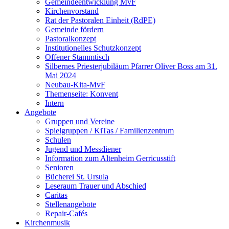
Gemeindeentwicklung MvF
Kirchenvorstand
Rat der Pastoralen Einheit (RdPE)
Gemeinde fördern
Pastoralkonzept
Institutionelles Schutzkonzept
Offener Stammtisch
Silbernes Priesterjubiläum Pfarrer Oliver Boss am 31.
Mai 2024
Neubau-Kita-MvF
Themenseite: Konvent
Intern
Angebote
Gruppen und Vereine
Spielgruppen / KiTas / Familienzentrum
Schulen
Jugend und Messdiener
Information zum Altenheim Gerricusstift
Senioren
Bücherei St. Ursula
Leseraum Trauer und Abschied
Caritas
Stellenangebote
Repair-Cafés
Kirchenmusik