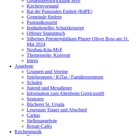
Gemeindeentwicklung MvF
Kirchenvorstand
Rat der Pastoralen Einheit (RdPE)
Gemeinde fördern
Pastoralkonzept
Institutionelles Schutzkonzept
Offener Stammtisch
Silbernes Priesterjubiläum Pfarrer Oliver Boss am 31.
Mai 2024
Neubau-Kita-MvF
Themenseite: Konvent
Intern
Angebote
Gruppen und Vereine
Spielgruppen / KiTas / Familienzentrum
Schulen
Jugend und Messdiener
Information zum Altenheim Gerricusstift
Senioren
Bücherei St. Ursula
Leseraum Trauer und Abschied
Caritas
Stellenangebote
Repair-Cafés
Kirchenmusik