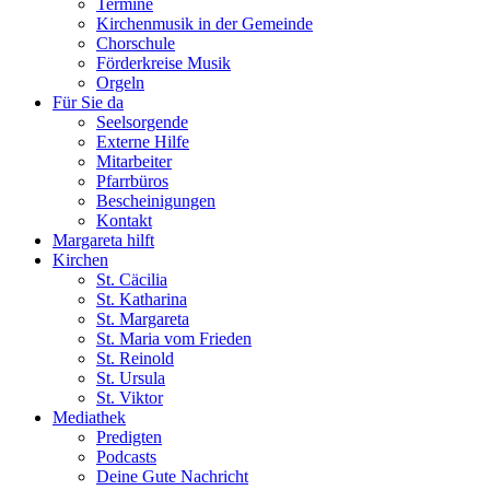
Termine
Kirchenmusik in der Gemeinde
Chorschule
Förderkreise Musik
Orgeln
Für Sie da
Seelsorgende
Externe Hilfe
Mitarbeiter
Pfarrbüros
Bescheinigungen
Kontakt
Margareta hilft
Kirchen
St. Cäcilia
St. Katharina
St. Margareta
St. Maria vom Frieden
St. Reinold
St. Ursula
St. Viktor
Mediathek
Predigten
Podcasts
Deine Gute Nachricht