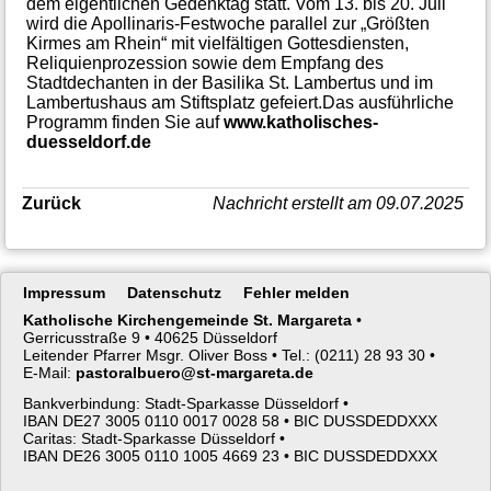
dem eigentlichen Gedenktag statt. Vom 13. bis 20. Juli
wird die Apollinaris-Festwoche parallel zur „Größten
Kirmes am Rhein“ mit vielfältigen Gottesdiensten,
Reliquienprozession sowie dem Empfang des
Stadtdechanten in der Basilika St. Lambertus und im
Lambertushaus am Stiftsplatz gefeiert.Das ausführliche
Programm finden Sie auf
www.katholisches-
duesseldorf.de
Zurück
Nachricht erstellt am 09.07.2025
Navigation
Impressum
Datenschutz
Fehler melden
überspringen
Katholische Kirchengemeinde St. Margareta
•
Gerricusstraße 9 •
40625 Düsseldorf
Leitender Pfarrer Msgr. Oliver Boss •
Tel.: (0211) 28 93 30 •
E-Mail:
pastoralbuero@st-margareta.de
Bankverbindung: Stadt-Sparkasse Düsseldorf •
IBAN DE27 3005 0110 0017 0028 58 •
BIC DUSSDEDDXXX
Caritas: Stadt-Sparkasse Düsseldorf •
IBAN DE26 3005 0110 1005 4669 23 •
BIC DUSSDEDDXXX