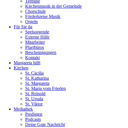
Termine
Kirchenmusik in der Gemeinde
Chorschule
Förderkreise Musik
Orgeln
Für Sie da
Seelsorgende
Externe Hilfe
Mitarbeiter
Pfarrbüros
Bescheinigungen
Kontakt
Margareta hilft
Kirchen
St. Cäcilia
St. Katharina
St. Margareta
St. Maria vom Frieden
St. Reinold
St. Ursula
St. Viktor
Mediathek
Predigten
Podcasts
Deine Gute Nachricht