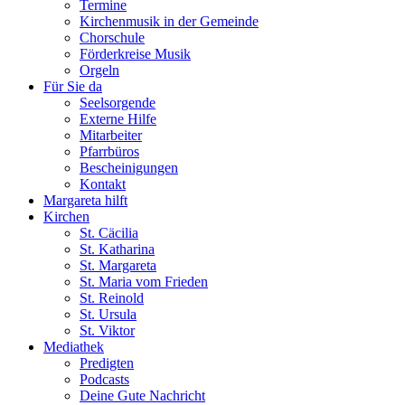
Termine
Kirchenmusik in der Gemeinde
Chorschule
Förderkreise Musik
Orgeln
Für Sie da
Seelsorgende
Externe Hilfe
Mitarbeiter
Pfarrbüros
Bescheinigungen
Kontakt
Margareta hilft
Kirchen
St. Cäcilia
St. Katharina
St. Margareta
St. Maria vom Frieden
St. Reinold
St. Ursula
St. Viktor
Mediathek
Predigten
Podcasts
Deine Gute Nachricht