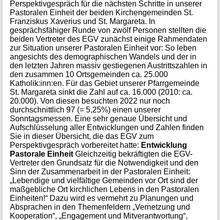
Perspektivgespräch für die nächsten Schritte in unserer
Pastoralen Einheit der beiden Kirchengemeinden St.
Franziskus Xaverius und St. Margareta. In
gesprächsfähiger Runde von zwölf Personen stellten die
beiden Vertreter des EGV zunächst einige Rahmendaten
zur Situation unserer Pastoralen Einheit vor: So leben
angesichts des demographischen Wandels und der in
den letzten Jahren massiv gestiegenen Austrittszahlen in
den zusammen 10 Ortsgemeinden ca. 25.000
Katholik:inn:en. Für das Gebiet unserer Pfarrgemeinde
St. Margareta sinkt die Zahl auf ca. 16.000 (2010: ca.
20.000). Von diesen besuchten 2022 nur noch
durchschnittlich 97 (= 5,25%) einen unserer
Sonntagsmessen. Eine sehr genaue Übersicht und
Aufschlüsselung aller Entwicklungen und Zahlen finden
Sie in dieser Übersicht, die das EGV zum
Perspektivgespräch vorbereitet hatte:
Entwicklung
Pastorale Einheit
Gleichzeitig bekräftigten die EGV-
Vertreter den Grundsatz für die Notwendigkeit und den
Sinn der Zusammenarbeit in der Pastoralen Einheit:
„Lebendige und vielfältige Gemeinden vor Ort sind der
maßgebliche Ort kirchlichen Lebens in den Pastoralen
Einheiten!“ Dazu wird es vermehrt zu Planungen und
Absprachen in den Themenfeldern „Vernetzung und
Kooperation“, „Engagement und Mitverantwortung“,