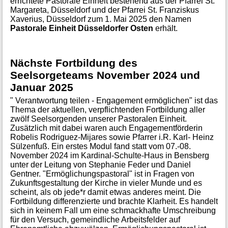
errichtete Pastorale Einheit bestehend aus der Pfarrei St.
Margareta, Düsseldorf und der Pfarrei St. Franziskus
Xaverius, Düsseldorf zum 1. Mai 2025 den Namen
Pastorale Einheit Düsseldorfer Osten
erhält.
Nächste Fortbildung des
Seelsorgeteams November 2024 und
Januar 2025
" Verantwortung teilen - Engagement ermöglichen" ist das
Thema der aktuellen, verpflichtenden Fortbildung aller
zwölf Seelsorgenden unserer Pastoralen Einheit.
Zusätzlich mit dabei waren auch Engagementförderin
Robelis Rodriguez-Mijares sowie Pfarrer i.R. Karl- Heinz
Sülzenfuß. Ein erstes Modul fand statt vom 07.-08.
November 2024 im Kardinal-Schulte-Haus in Bensberg
unter der Leitung von Stephanie Feder und Daniel
Gentner. "Ermöglichungspastoral" ist in Fragen von
Zukunftsgestaltung der Kirche in vieler Munde und es
scheint, als ob jede*r damit etwas anderes meint. Die
Fortbildung differenzierte und brachte Klarheit. Es handelt
sich in keinem Fall um eine schmackhafte Umschreibung
für den Versuch, gemeindliche Arbeitsfelder auf