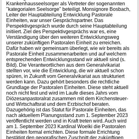
Krankenhausseelsorger als Vertreter der sogenannten
"kategorialen Seelsorge" beteiligt. Monsignore Bosbach,
Leiter der Hauptabteilung Entwicklung Pastorale
Einheiten, war unser Gesprächspartner. Das
Perspektivgespräch wurde durch seine Hauptabteilung
initiiert. Ziel des Perspektivgesprächs war es, eine
Verständigung über den weiteren Entwicklungsweg
unserer zukünftigen Pastoralen Einheit zu erreichen.
Dafür haben wir gemeinsam überlegt, wie wir bereits als
Pastorale Einheit zusammenarbeiten und auf welchem
entsprechenden Entwicklungsstand wir aktuell sind (s.
Bild). Die Verantwortlichen aus dem Generalvikariat
stellten vor, wie die Entwicklung, die wir aktuell schon
spüren, in Zukunft vom Generalvikariat aus strukturiert
werden kann. Dazu gehört besonders die rechtliche
Grundlage der Pastoralen Einheiten. Diese steht aktuell
noch nicht fest und wird im Laufe dieses Jahrs vom
Diözesanpastoralrat zusammen mit dem Kirchensteuer-
und Wirtschaftsrat und dem Erzbischof beraten.
Dazugehörig ist das Statut für Pastorale Einheiten, das
nach aktuellem Planungsstand zum 1. September 2023
veröffentlicht werden und in Kraft treten wird. Auch wird
am 1. September 2023 Kardinal Woelki die Pastoralen
Einheiten formal errichten. Diese formale Errichtung
bestätigt den geografischen Zuschnitt der zukünftigen