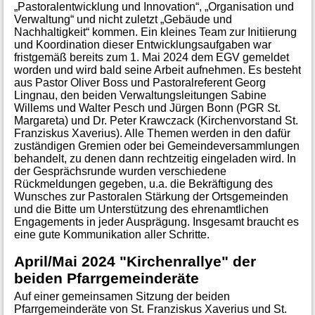
„Pastoralentwicklung und Innovation“, „Organisation und
Verwaltung“ und nicht zuletzt „Gebäude und
Nachhaltigkeit“ kommen. Ein kleines Team zur Initiierung
und Koordination dieser Entwicklungsaufgaben war
fristgemäß bereits zum 1. Mai 2024 dem EGV gemeldet
worden und wird bald seine Arbeit aufnehmen. Es besteht
aus Pastor Oliver Boss und Pastoralreferent Georg
Lingnau, den beiden Verwaltungsleitungen Sabine
Willems und Walter Pesch und Jürgen Bonn (PGR St.
Margareta) und Dr. Peter Krawczack (Kirchenvorstand St.
Franziskus Xaverius). Alle Themen werden in den dafür
zuständigen Gremien oder bei Gemeindeversammlungen
behandelt, zu denen dann rechtzeitig eingeladen wird. In
der Gesprächsrunde wurden verschiedene
Rückmeldungen gegeben, u.a. die Bekräftigung des
Wunsches zur Pastoralen Stärkung der Ortsgemeinden
und die Bitte um Unterstützung des ehrenamtlichen
Engagements in jeder Ausprägung. Insgesamt braucht es
eine gute Kommunikation aller Schritte.
April/Mai 2024 "Kirchenrallye" der
beiden Pfarrgemeinderäte
Auf einer gemeinsamen Sitzung der beiden
Pfarrgemeinderäte von St. Franziskus Xaverius und St.