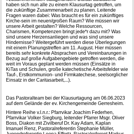
haben sich nun alle zu einem Klausurtag getroffen, um
die zukünftige Zusammenarbeit zu planen. Leitende
Fragen waren dabei: Was braucht es für ein zukünftiges
Kirche-sein im neuen/großen Raum? Wie müssen wir
unsere Arbeit gestalten? Welche Ressourcen,
Charismen, Kompetenzen bringt jede*r dazu mit? Was
sind unsere Herzensanliegen und was sind unsere
Hindernisse? Weitergeführt werden diese Überlegungen
mit einem Planungstreffen am 11. August. Hier müssen
bereits sehr konkrete Absprachen und Vereinbarungen in
Bezug auf große Aufgabengebiete getroffen werden, die
weit im Voraus geplant werden müssen (Einsätze in
KiTas und Schulen, große katechetische Arbeitsfelder wie
Tauf-, Erstkommunion- und Firmkatechese, seelsorglicher
Einsatz in der Caritasarbeit,...).
Das Pastoralteam bei der Klausurtagung am 06.06.2023
auf dem Gelände der ev. Kirchengemeinde Gerresheim.
Hintere Reihe v.l.n.r.: Pfarrvikar Joachim Federhen,
Pfarrvikar Volker Siegburg, leitender Pfarrer Msgr. Oliver
Boss, Diakon mit Zivilberuf Dr. Kay Adam, Kaplan
Imanuel Renz, Pastoralreferentin Stephanie Müller,
Jugendreferentin Leona Effertz, Pastoralreferent Markus