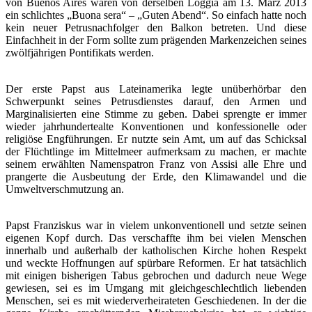
von Buenos Aires waren von derselben Loggia am 13. März 2013
ein schlichtes „Buona sera“ – „Guten Abend“. So einfach hatte noch
kein neuer Petrusnachfolger den Balkon betreten. Und diese
Einfachheit in der Form sollte zum prägenden Markenzeichen seines
zwölfjährigen Pontifikats werden.
Der erste Papst aus Lateinamerika legte unüberhörbar den
Schwerpunkt seines Petrusdienstes darauf, den Armen und
Marginalisierten eine Stimme zu geben. Dabei sprengte er immer
wieder jahrhundertealte Konventionen und konfessionelle oder
religiöse Engführungen. Er nutzte sein Amt, um auf das Schicksal
der Flüchtlinge im Mittelmeer aufmerksam zu machen, er machte
seinem erwählten Namenspatron Franz von Assisi alle Ehre und
prangerte die Ausbeutung der Erde, den Klimawandel und die
Umweltverschmutzung an.
Papst Franziskus war in vielem unkonventionell und setzte seinen
eigenen Kopf durch. Das verschaffte ihm bei vielen Menschen
innerhalb und außerhalb der katholischen Kirche hohen Respekt
und weckte Hoffnungen auf spürbare Reformen. Er hat tatsächlich
mit einigen bisherigen Tabus gebrochen und dadurch neue Wege
gewiesen, sei es im Umgang mit gleichgeschlechtlich liebenden
Menschen, sei es mit wiederverheirateten Geschiedenen. In der die