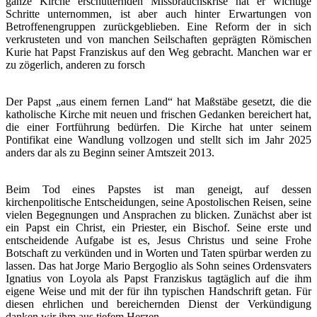
ganze Kirche erschütternden Missbrauchskrise hat er wichtige
Schritte unternommen, ist aber auch hinter Erwartungen von
Betroffenengruppen zurückgeblieben. Eine Reform der in sich
verkrusteten und von manchen Seilschaften geprägten Römischen
Kurie hat Papst Franziskus auf den Weg gebracht. Manchen war er
zu zögerlich, anderen zu forsch
Der Papst „aus einem fernen Land“ hat Maßstäbe gesetzt, die die
katholische Kirche mit neuen und frischen Gedanken bereichert hat,
die einer Fortführung bedürfen. Die Kirche hat unter seinem
Pontifikat eine Wandlung vollzogen und stellt sich im Jahr 2025
anders dar als zu Beginn seiner Amtszeit 2013.
Beim Tod eines Papstes ist man geneigt, auf dessen
kirchenpolitische Entscheidungen, seine Apostolischen Reisen, seine
vielen Begegnungen und Ansprachen zu blicken. Zunächst aber ist
ein Papst ein Christ, ein Priester, ein Bischof. Seine erste und
entscheidende Aufgabe ist es, Jesus Christus und seine Frohe
Botschaft zu verkünden und in Worten und Taten spürbar werden zu
lassen. Das hat Jorge Mario Bergoglio als Sohn seines Ordensvaters
Ignatius von Loyola als Papst Franziskus tagtäglich auf die ihm
eigene Weise und mit der für ihn typischen Handschrift getan. Für
diesen ehrlichen und bereichernden Dienst der Verkündigung
danken wir ihm aus tiefem Herzen.