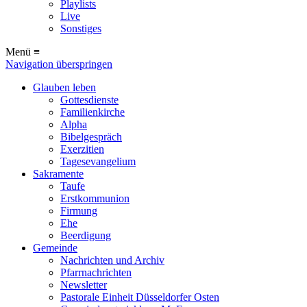
Playlists
Live
Sonstiges
Menü ≡
Navigation überspringen
Glauben leben
Gottesdienste
Familienkirche
Alpha
Bibelgespräch
Exerzitien
Tagesevangelium
Sakramente
Taufe
Erstkommunion
Firmung
Ehe
Beerdigung
Gemeinde
Nachrichten und Archiv
Pfarrnachrichten
Newsletter
Pastorale Einheit Düsseldorfer Osten