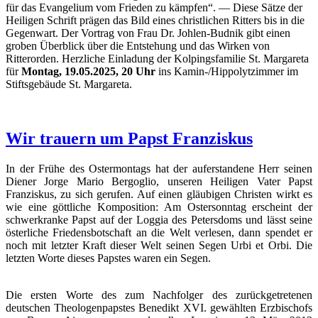
für das Evangelium vom Frieden zu kämpfen“. — Diese Sätze der
Heiligen Schrift prägen das Bild eines christlichen Ritters bis in die
Gegenwart. Der Vortrag von Frau Dr. Johlen-Budnik gibt einen
groben Überblick über die Entstehung und das Wirken von
Ritterorden. Herzliche Einladung der Kolpingsfamilie St. Margareta
für
Montag, 19.05.2025, 20 Uhr
ins Kamin‑/Hippolytzimmer im
Stiftsgebäude St. Margareta.
Wir trauern um Papst Franziskus
In der Frühe des Ostermontags hat der auferstandene Herr seinen
Diener Jorge Mario Bergoglio, unseren Heiligen Vater Papst
Franziskus, zu sich gerufen. Auf einen gläubigen Christen wirkt es
wie eine göttliche Komposition: Am Ostersonntag erscheint der
schwerkranke Papst auf der Loggia des Petersdoms und lässt seine
österliche Friedensbotschaft an die Welt verlesen, dann spendet er
noch mit letzter Kraft dieser Welt seinen Segen Urbi et Orbi. Die
letzten Worte dieses Papstes waren ein Segen.
Die ersten Worte des zum Nachfolger des zurückgetretenen
deutschen Theologenpapstes Benedikt XVI. gewählten Erzbischofs