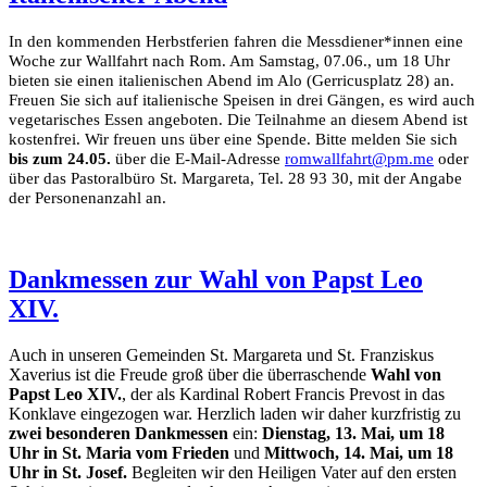
In den kommenden Herbstferien fahren die Messdiener*innen eine
Woche zur Wallfahrt nach Rom. Am Samstag, 07.06., um 18 Uhr
bieten sie einen italienischen Abend im Alo (Gerricusplatz 28) an.
Freuen Sie sich auf italienische Speisen in drei Gängen, es wird auch
vegetarisches Essen angeboten. Die Teilnahme an diesem Abend ist
kostenfrei. Wir freuen uns über eine Spende. Bitte melden Sie sich
bis zum 24.05.
über die E-Mail-Adresse
romwallfahrt@pm.me
oder
über das Pastoralbüro St. Margareta, Tel. 28 93 30, mit der Angabe
der Personenanzahl an.
Dankmessen zur Wahl von Papst Leo
XIV.
Auch in unseren Gemeinden St. Margareta und St. Franziskus
Xaverius ist die Freude groß über die überraschende
Wahl von
Papst Leo XIV.
, der als Kardinal Robert Francis Prevost in das
Konklave eingezogen war. Herzlich laden wir daher kurzfristig zu
zwei besonderen Dankmessen
ein:
Dienstag, 13. Mai, um 18
Uhr in St. Maria vom Frieden
und
Mittwoch, 14. Mai, um 18
Uhr in St. Josef.
Begleiten wir den Heiligen Vater auf den ersten