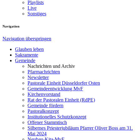
Playlists
Live
Sonstiges
Navigation
Navigation überspringen
Glauben leben
Sakramente
Gemeinde
Nachrichten und Archiv
Pfarrnachrichten
Newsletter
Pastorale Einheit Düsseldorfer Osten
Gemeindeentwicklung MvF
Kirchenvorstand
Rat der Pastoralen Einheit (RdPE)
Gemeinde fördern
Pastoralkonzept
Institutionelles Schutzkonzept
Offener Stammtisch
Silbernes Priesterjubiläum Pfarrer Oliver Boss am 31.
Mai 2024
Neubau-Kita-MvF