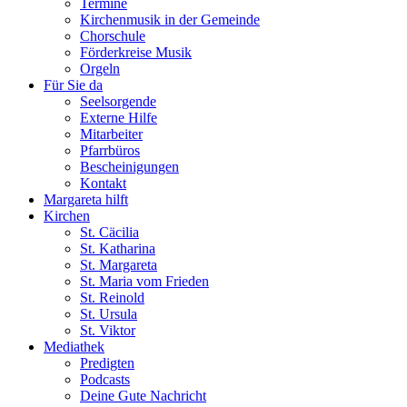
Termine
Kirchenmusik in der Gemeinde
Chorschule
Förderkreise Musik
Orgeln
Für Sie da
Seelsorgende
Externe Hilfe
Mitarbeiter
Pfarrbüros
Bescheinigungen
Kontakt
Margareta hilft
Kirchen
St. Cäcilia
St. Katharina
St. Margareta
St. Maria vom Frieden
St. Reinold
St. Ursula
St. Viktor
Mediathek
Predigten
Podcasts
Deine Gute Nachricht