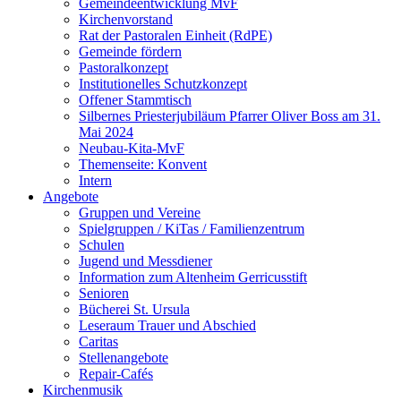
Gemeindeentwicklung MvF
Kirchenvorstand
Rat der Pastoralen Einheit (RdPE)
Gemeinde fördern
Pastoralkonzept
Institutionelles Schutzkonzept
Offener Stammtisch
Silbernes Priesterjubiläum Pfarrer Oliver Boss am 31.
Mai 2024
Neubau-Kita-MvF
Themenseite: Konvent
Intern
Angebote
Gruppen und Vereine
Spielgruppen / KiTas / Familienzentrum
Schulen
Jugend und Messdiener
Information zum Altenheim Gerricusstift
Senioren
Bücherei St. Ursula
Leseraum Trauer und Abschied
Caritas
Stellenangebote
Repair-Cafés
Kirchenmusik