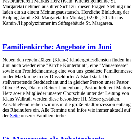
Pastoralreferent Markus Herz (Kath. Kirchengemeinde St.
Margareta) nehmen aus ihrer Sicht zu diesen Fragen Stellung und
laden ein zu einem Meinungsaustausch. Herzliche Einladung der
Kolpingsfamilie St. Margareta für Montag, 02.06., 20 Uhr ins
Kamin-/Hippolytzimmer im Stiftsgebäude St. Margareta.
Familienkirche: Angebote im Juni
Neben den regelmäßigen (Klein-) Kindergottesdiensten finden im
Juni auch wieder eine "Kirche Kunterbunt", eine "Mäusemesse"
sowie am Fronleichnamstag eine von uns gestaltete Familienmesse
in der Maxkirche in der Düsseldorfer Altstadt statt. Der
stellvertretende Stadtdechant und in gleicher Person unser Pastor
Oliver Boss, Diakon Reiner Linnenbank, Pastoralreferent Markus
Herz sowie Mitglieder unserer Chorschule unter der Leitung von
Klaus Wallrath werden diese besondere Hl. Messe gestalten.
Anschließend reihen wir uns in die große Stadtprozession entlang
des Rheinufers ein. Alle Termine und Infos wie immer aktuell auf
der
Seite
unserer Familienkirche.