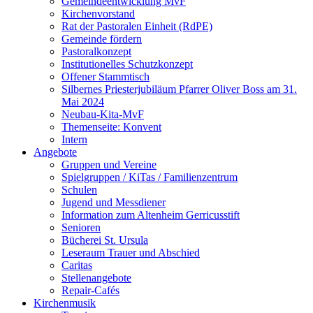
Gemeindeentwicklung MvF
Kirchenvorstand
Rat der Pastoralen Einheit (RdPE)
Gemeinde fördern
Pastoralkonzept
Institutionelles Schutzkonzept
Offener Stammtisch
Silbernes Priesterjubiläum Pfarrer Oliver Boss am 31.
Mai 2024
Neubau-Kita-MvF
Themenseite: Konvent
Intern
Angebote
Gruppen und Vereine
Spielgruppen / KiTas / Familienzentrum
Schulen
Jugend und Messdiener
Information zum Altenheim Gerricusstift
Senioren
Bücherei St. Ursula
Leseraum Trauer und Abschied
Caritas
Stellenangebote
Repair-Cafés
Kirchenmusik