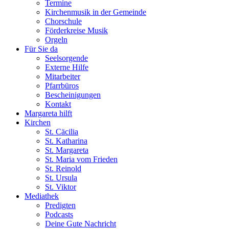
Termine
Kirchenmusik in der Gemeinde
Chorschule
Förderkreise Musik
Orgeln
Für Sie da
Seelsorgende
Externe Hilfe
Mitarbeiter
Pfarrbüros
Bescheinigungen
Kontakt
Margareta hilft
Kirchen
St. Cäcilia
St. Katharina
St. Margareta
St. Maria vom Frieden
St. Reinold
St. Ursula
St. Viktor
Mediathek
Predigten
Podcasts
Deine Gute Nachricht