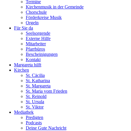
Termine
Kirchenmusik in der Gemeinde
Chorschule
Förderkreise Musik
Orgeln
Für Sie da
Seelsorgende
Externe Hilfe
Mitarbeiter
Pfarrbüros
Bescheinigungen
Kontakt
Margareta hilft
Kirchen
St. Cäcilia
St. Katharina
St. Margareta
St. Maria vom Frieden
St. Reinold
St. Ursula
St. Viktor
Mediathek
Predigten
Podcasts
Deine Gute Nachricht