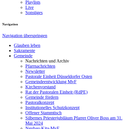
Playlists
Live
Sonstiges
Navigation
Navigation überspringen
Glauben leben
Sakramente
Gemeinde
Nachrichten und Archiv
Pfarrnachrichten
Newsletter
Pastorale Einheit Düsseldorfer Osten
Gemeindeentwicklung MvF
Kirchenvorstand
Rat der Pastoralen Einheit (RdPE)
Gemeinde fördern
Pastoralkonzept
Institutionelles Schutzkonzept
Offener Stammtisch
Silbernes Priesterjubiläum Pfarrer Oliver Boss am 31.
Mai 2024
Neubau-Kita-MvF