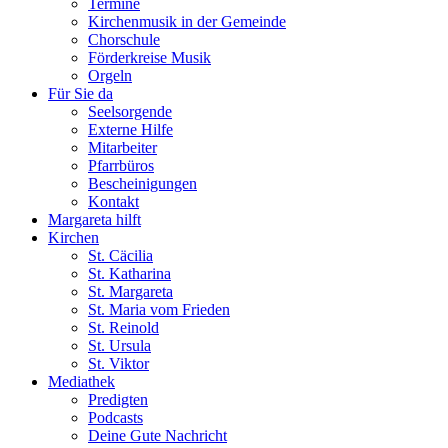
Termine
Kirchenmusik in der Gemeinde
Chorschule
Förderkreise Musik
Orgeln
Für Sie da
Seelsorgende
Externe Hilfe
Mitarbeiter
Pfarrbüros
Bescheinigungen
Kontakt
Margareta hilft
Kirchen
St. Cäcilia
St. Katharina
St. Margareta
St. Maria vom Frieden
St. Reinold
St. Ursula
St. Viktor
Mediathek
Predigten
Podcasts
Deine Gute Nachricht