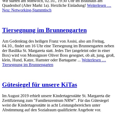
Wir starten am Mittwoch, 02.10., 19:30 Uhr im Brauhaus am
Quadenhof (Alter Markt 1a). Herzliche Einladung!
Weiterlesen …
Neu: Networking-Stammtisch
Tiersegnung im Brunnengarten
Am Gedenktag des heiligen Franz von Assisi, also am Freitag,
04.10., findet um 16 Uhr eine Tiersegnung im Brunnengarten neben
der Basilika St. Margareta statt. Jedes Tier (angeleint oder in einer
Box) wird von Monsignore Oliver Boss gesegnet, ob alt, jung, groß,
klein, Hund, Katze, Hamster oder Bartagame ...
Weiterlesen …
Tiersegnung im Brunnengarten
Gütesiegel für unsere KiTas
Im August 2019 erhielt unsere Kindertagesstätte St. Margareta die
Zertifizierung zum "Familienzentrum NRW". Für das Gütesiegel
weist die Kindertagesstätte in acht Leistungsbereichen unter
Abstimmung auf den Sozialraum qualifizierte Angebote vor.