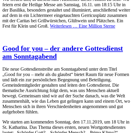
feiern erst die Heilige Messe am Samstag, 16.11. um 18:15 Uhr in
der Basilika, besonders gestaltet und illuminiert, anschließend weiter
auf dem in ein Lichtermeer eingetauchten Gerricusplatz zusammen
mit der Caritas bei Grillwürstchen, Glühwein und Plätzchen. Ein
Fest für Klein und Groß.
Weiterlesen …
Eine Million Sterne
Good for you – der andere Gottesdienst
am Sonntagabend
Die neue Gottesdienstreihe am Sonntagabend unter dem Titel
„Good for you – mehr als du glaubst“ bietet Raum für neue Formen
und lädt ein zur persönlichen Begegnung und Beteiligung.
Gemeindemitglieder gestalten und leiten den Gottesdienst. Die
thematische Ausrichtung folgt dem, was uns Menschen aktuell
bewegt. Gemeinsam sind wir auf der Suche danach, was die Welt
zusammenhält, wie das Leben gut gelingen kann und einem Ort, wo
Menschen sich in ihren Verschiedenheiten angenommen und gut
aufgehoben fühlen.
Wir starten am kommenden Sonntag, den 17.11.2019, um 18 Uhr in
St. Katharina. Das Thema dieses ersten, neuen Wortgottesdienstes
lautet: „Schöpfer Gott? – Schöpfer Mensch? – Prima Klima?“.