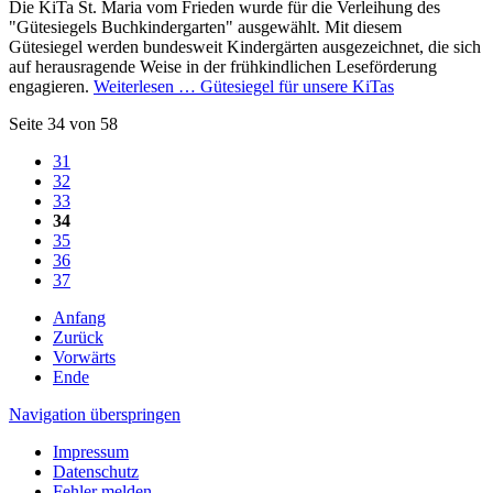
Die KiTa St. Maria vom Frieden wurde für die Verleihung des
"Gütesiegels Buchkindergarten" ausgewählt. Mit diesem
Gütesiegel werden bundesweit Kindergärten ausgezeichnet, die sich
auf herausragende Weise in der frühkindlichen Leseförderung
engagieren.
Weiterlesen …
Gütesiegel für unsere KiTas
Seite 34 von 58
31
32
33
34
35
36
37
Anfang
Zurück
Vorwärts
Ende
Navigation überspringen
Impressum
Datenschutz
Fehler melden