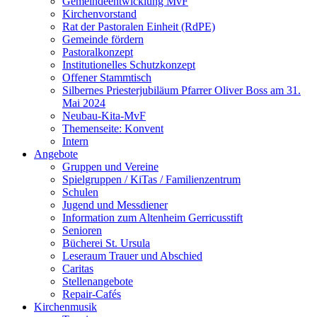
Gemeindeentwicklung MvF
Kirchenvorstand
Rat der Pastoralen Einheit (RdPE)
Gemeinde fördern
Pastoralkonzept
Institutionelles Schutzkonzept
Offener Stammtisch
Silbernes Priesterjubiläum Pfarrer Oliver Boss am 31.
Mai 2024
Neubau-Kita-MvF
Themenseite: Konvent
Intern
Angebote
Gruppen und Vereine
Spielgruppen / KiTas / Familienzentrum
Schulen
Jugend und Messdiener
Information zum Altenheim Gerricusstift
Senioren
Bücherei St. Ursula
Leseraum Trauer und Abschied
Caritas
Stellenangebote
Repair-Cafés
Kirchenmusik