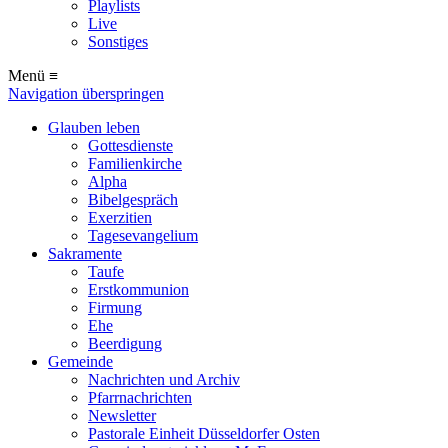
Playlists
Live
Sonstiges
Menü ≡
Navigation überspringen
Glauben leben
Gottesdienste
Familienkirche
Alpha
Bibelgespräch
Exerzitien
Tagesevangelium
Sakramente
Taufe
Erstkommunion
Firmung
Ehe
Beerdigung
Gemeinde
Nachrichten und Archiv
Pfarrnachrichten
Newsletter
Pastorale Einheit Düsseldorfer Osten