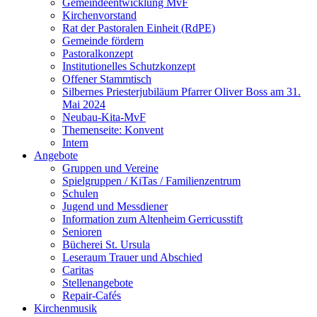
Gemeindeentwicklung MvF
Kirchenvorstand
Rat der Pastoralen Einheit (RdPE)
Gemeinde fördern
Pastoralkonzept
Institutionelles Schutzkonzept
Offener Stammtisch
Silbernes Priesterjubiläum Pfarrer Oliver Boss am 31.
Mai 2024
Neubau-Kita-MvF
Themenseite: Konvent
Intern
Angebote
Gruppen und Vereine
Spielgruppen / KiTas / Familienzentrum
Schulen
Jugend und Messdiener
Information zum Altenheim Gerricusstift
Senioren
Bücherei St. Ursula
Leseraum Trauer und Abschied
Caritas
Stellenangebote
Repair-Cafés
Kirchenmusik