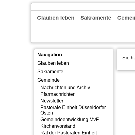
Navigation
Glauben leben
Sakramente
Gemei
überspringen
Gottesdienste
Familienkirche
Alpha
Bibelgespräch
Exerzitien
Tagesevangelium
Taufe
Erstkommunion
Firmung
Ehe
Beerdigung
Nachric
Pfarrna
Newslet
Pastora
Gemein
Kirche
Rat der
Gemein
Pastora
Institu
Offene
Silbern
Neubau
Themen
Intern
Navigation
Sie h
Navigation
Glauben leben
überspringen
Sakramente
Gemeinde
Nachrichten und Archiv
Pfarrnachrichten
Newsletter
Pastorale Einheit Düsseldorfer
Osten
Gemeindeentwicklung MvF
Kirchenvorstand
Rat der Pastoralen Einheit