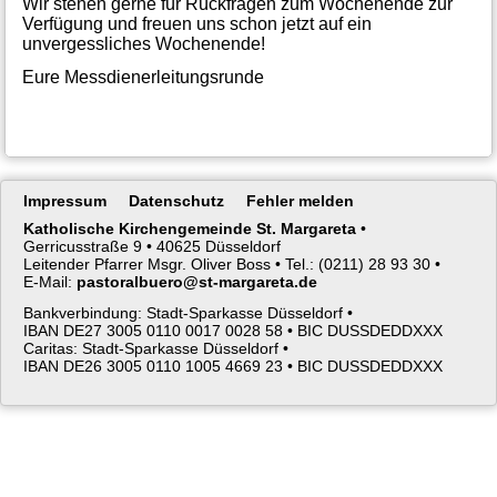
Wir stehen gerne für Rückfragen zum Wochenende zur
Verfügung und freuen uns schon jetzt auf ein
unvergessliches Wochenende!
Eure Messdienerleitungsrunde
Navigation
Impressum
Datenschutz
Fehler melden
überspringen
Katholische Kirchengemeinde St. Margareta
•
Gerricusstraße 9 •
40625 Düsseldorf
Leitender Pfarrer Msgr. Oliver Boss •
Tel.: (0211) 28 93 30 •
E-Mail:
pastoralbuero@st-margareta.de
Bankverbindung: Stadt-Sparkasse Düsseldorf •
IBAN DE27 3005 0110 0017 0028 58 •
BIC DUSSDEDDXXX
Caritas: Stadt-Sparkasse Düsseldorf •
IBAN DE26 3005 0110 1005 4669 23 •
BIC DUSSDEDDXXX