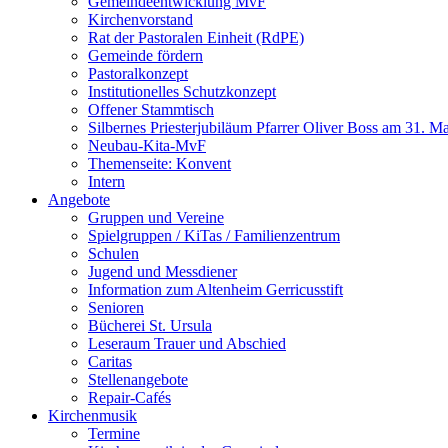
Gemeindeentwicklung MvF
Kirchenvorstand
Rat der Pastoralen Einheit (RdPE)
Gemeinde fördern
Pastoralkonzept
Institutionelles Schutzkonzept
Offener Stammtisch
Silbernes Priesterjubiläum Pfarrer Oliver Boss am 31. M
Neubau-Kita-MvF
Themenseite: Konvent
Intern
Angebote
Gruppen und Vereine
Spielgruppen / KiTas / Familienzentrum
Schulen
Jugend und Messdiener
Information zum Altenheim Gerricusstift
Senioren
Bücherei St. Ursula
Leseraum Trauer und Abschied
Caritas
Stellenangebote
Repair-Cafés
Kirchenmusik
Termine