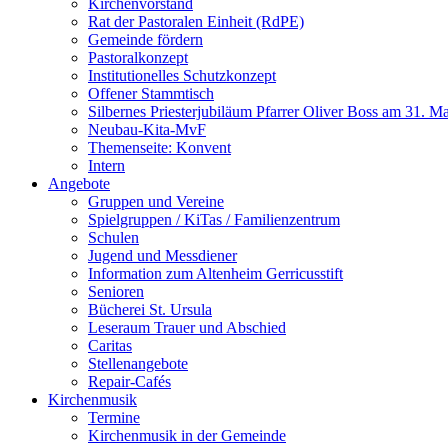
Kirchenvorstand
Rat der Pastoralen Einheit (RdPE)
Gemeinde fördern
Pastoralkonzept
Institutionelles Schutzkonzept
Offener Stammtisch
Silbernes Priesterjubiläum Pfarrer Oliver Boss am 31. M
Neubau-Kita-MvF
Themenseite: Konvent
Intern
Angebote
Gruppen und Vereine
Spielgruppen / KiTas / Familienzentrum
Schulen
Jugend und Messdiener
Information zum Altenheim Gerricusstift
Senioren
Bücherei St. Ursula
Leseraum Trauer und Abschied
Caritas
Stellenangebote
Repair-Cafés
Kirchenmusik
Termine
Kirchenmusik in der Gemeinde