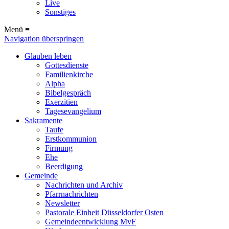
Live
Sonstiges
Menü ≡
Navigation überspringen
Glauben leben
Gottesdienste
Familienkirche
Alpha
Bibelgespräch
Exerzitien
Tagesevangelium
Sakramente
Taufe
Erstkommunion
Firmung
Ehe
Beerdigung
Gemeinde
Nachrichten und Archiv
Pfarrnachrichten
Newsletter
Pastorale Einheit Düsseldorfer Osten
Gemeindeentwicklung MvF