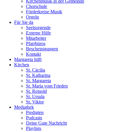
Kirchenmusik in der Gemeinde
Chorschule
Förderkreise Musik
Orgeln
Für Sie da
Seelsorgende
Externe Hilfe
Mitarbeiter
Pfarrbüros
Bescheinigungen
Kontakt
Margareta hilft
Kirchen
St. Cäcilia
St. Katharina
St. Margareta
St. Maria vom Frieden
St. Reinold
St. Ursula
St. Viktor
Mediathek
Predigten
Podcasts
Deine Gute Nachricht
Playlists