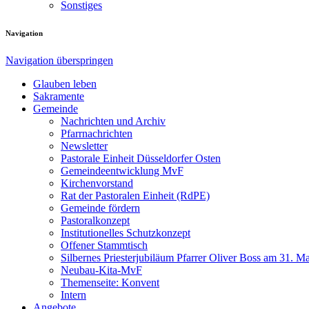
Sonstiges
Navigation
Navigation überspringen
Glauben leben
Sakramente
Gemeinde
Nachrichten und Archiv
Pfarrnachrichten
Newsletter
Pastorale Einheit Düsseldorfer Osten
Gemeindeentwicklung MvF
Kirchenvorstand
Rat der Pastoralen Einheit (RdPE)
Gemeinde fördern
Pastoralkonzept
Institutionelles Schutzkonzept
Offener Stammtisch
Silbernes Priesterjubiläum Pfarrer Oliver Boss am 31. M
Neubau-Kita-MvF
Themenseite: Konvent
Intern
Angebote