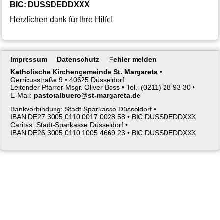
BIC: DUSSDEDDXXX
Herzlichen dank für Ihre Hilfe!
Navigation
Impressum
Datenschutz
Fehler melden
überspringen
Katholische Kirchengemeinde St. Margareta
•
Gerricusstraße 9 •
40625 Düsseldorf
Leitender Pfarrer Msgr. Oliver Boss •
Tel.: (0211) 28 93 30 •
E-Mail:
pastoralbuero@st-margareta.de
Bankverbindung: Stadt-Sparkasse Düsseldorf •
IBAN DE27 3005 0110 0017 0028 58 •
BIC DUSSDEDDXXX
Caritas: Stadt-Sparkasse Düsseldorf •
IBAN DE26 3005 0110 1005 4669 23 •
BIC DUSSDEDDXXX