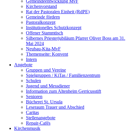
Gemeindeentwicklung MvF
Kirchenvorstand
Rat der Pastoralen Einheit (RdPE)
Gemeinde fördern
Pastoralkonzept
Institutionelles Schutzkonzept
Offener Stammtisch
Silbernes Priesterjubiläum Pfarrer Oliver Boss am 31.
Mai 2024
Neubau-Kita-MvF
Themenseite: Konvent
Intern
Angebote
Gruppen und Vereine
Spielgruppen / KiTas / Familienzentrum
Schulen
Jugend und Messdiener
Information zum Altenheim Gerricusstift
Senioren
Bücherei St. Ursula
Leseraum Trauer und Abschied
Caritas
Stellenangebote
Repair-Cafés
Kirchenmusik