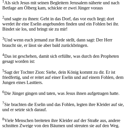
1
Als sich Jesus mit seinen Begleitern Jerusalem näherte und nach
Betfage am Ölberg kam, schickte er zwei Jünger voraus
2
und sagte zu ihnen: Geht in das Dorf, das vor euch liegt; dort
werdet ihr eine Eselin angebunden finden und ein Fohlen bei ihr.
Bindet sie los, und bringt sie zu mir!
3
Und wenn euch jemand zur Rede stellt, dann sagt: Der Herr
braucht sie, er lässt sie aber bald zurückbringen.
4
Das ist geschehen, damit sich erfüllte, was durch den Propheten
gesagt worden ist:
5
Sagt der Tochter Zion: Siehe, dein König kommt zu dir. Er ist
friedfertig, und er reitet auf einer Eselin und auf einem Fohlen, dem
Jungen eines Lasttiers.
6
Die Jünger gingen und taten, was Jesus ihnen aufgetragen hatte.
7
Sie brachten die Eselin und das Fohlen, legten ihre Kleider auf sie,
und er setzte sich darauf.
8
Viele Menschen breiteten ihre Kleider auf der Straße aus, andere
schnitten Zweige von den Bäumen und streuten sie auf den Weg.