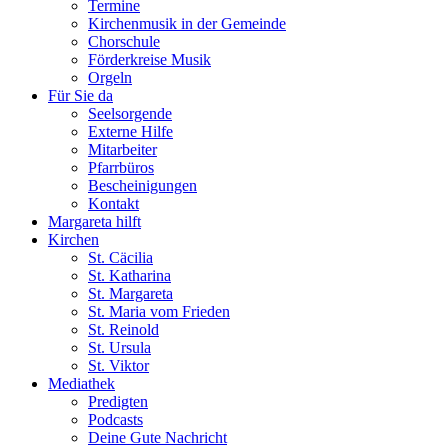
Termine
Kirchenmusik in der Gemeinde
Chorschule
Förderkreise Musik
Orgeln
Für Sie da
Seelsorgende
Externe Hilfe
Mitarbeiter
Pfarrbüros
Bescheinigungen
Kontakt
Margareta hilft
Kirchen
St. Cäcilia
St. Katharina
St. Margareta
St. Maria vom Frieden
St. Reinold
St. Ursula
St. Viktor
Mediathek
Predigten
Podcasts
Deine Gute Nachricht