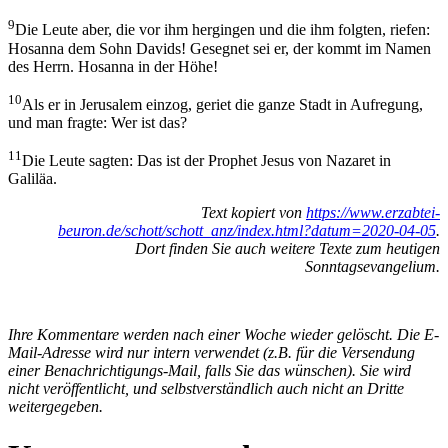
9
Die Leute aber, die vor ihm hergingen und die ihm folgten, riefen:
Hosanna dem Sohn Davids! Gesegnet sei er, der kommt im Namen
des Herrn. Hosanna in der Höhe!
10
Als er in Jerusalem einzog, geriet die ganze Stadt in Aufregung,
und man fragte: Wer ist das?
11
Die Leute sagten: Das ist der Prophet Jesus von Nazaret in
Galiläa.
Text kopiert von
https://www.erzabtei-
beuron.de/schott/schott_anz/index.html?datum=2020-04-05
.
Dort finden Sie auch weitere Texte zum heutigen
Sonntagsevangelium.
Ihre Kommentare werden nach einer Woche wieder gelöscht. Die E-
Mail-Adresse wird nur intern verwendet (z.B. für die Versendung
einer Benachrichtigungs-Mail, falls Sie das wünschen). Sie wird
nicht veröffentlicht, und selbstverständlich auch nicht an Dritte
weitergegeben.