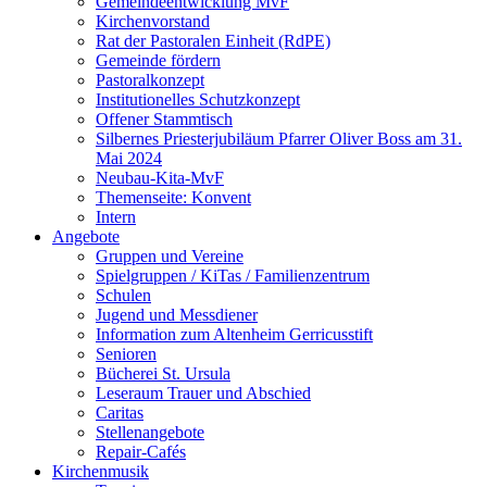
Gemeindeentwicklung MvF
Kirchenvorstand
Rat der Pastoralen Einheit (RdPE)
Gemeinde fördern
Pastoralkonzept
Institutionelles Schutzkonzept
Offener Stammtisch
Silbernes Priesterjubiläum Pfarrer Oliver Boss am 31.
Mai 2024
Neubau-Kita-MvF
Themenseite: Konvent
Intern
Angebote
Gruppen und Vereine
Spielgruppen / KiTas / Familienzentrum
Schulen
Jugend und Messdiener
Information zum Altenheim Gerricusstift
Senioren
Bücherei St. Ursula
Leseraum Trauer und Abschied
Caritas
Stellenangebote
Repair-Cafés
Kirchenmusik