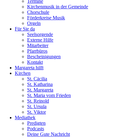
Termine
Kirchenmusik in der Gemeinde
Chorschule
Förderkreise Musik
Orgeln
Für Sie da
Seelsorgende
Externe Hilfe
Mitarbeiter
Pfarrbüros
Bescheinigungen
Kontakt
Margareta hilft
Kirchen
St. Cäcilia
St. Katharina
St. Margareta
St. Maria vom Frieden
St. Reinold
St. Ursula
St. Viktor
Mediathek
Predigten
Podcasts
Deine Gute Nachricht