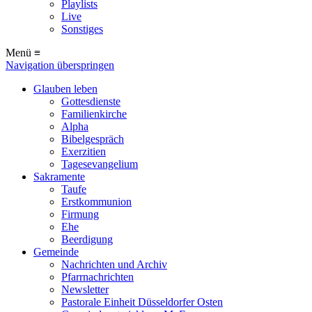
Playlists
Live
Sonstiges
Menü ≡
Navigation überspringen
Glauben leben
Gottesdienste
Familienkirche
Alpha
Bibelgespräch
Exerzitien
Tagesevangelium
Sakramente
Taufe
Erstkommunion
Firmung
Ehe
Beerdigung
Gemeinde
Nachrichten und Archiv
Pfarrnachrichten
Newsletter
Pastorale Einheit Düsseldorfer Osten