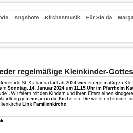
nde
Angebote
Kirchenmusik
Für Sie da
Margar
hten und Archiv
chrichten
ter
le Einheit Düsseldorfer Osten
deentwicklung MvF
nvorstand
 Pastoralen Einheit (RdPE)
de fördern
lkonzept
tionelles Schutzkonzept
r Stammtisch
es Priesterjubiläum Pfarrer Oliver Boss am 31. Mai 2024
-Kita-MvF
seite: Konvent
Gruppen und Vereine
Spielgruppen / KiTas / Familienzentrum
Schulen
Jugend und Messdiener
Information zum Altenheim Gerricusstift
Senioren
Bücherei St. Ursula
Leseraum Trauer und Abschied
Caritas
Stellenangebote
Repair-Cafés
Termine
Kirchenmusik in der Gemeinde
Chorschule
Förderkreise Musik
Orgeln
Seelsorgende
Externe Hilfe
Mitarbeiter
Pfarrbüros
Bescheinigungen
Kontakt
eder regelmäßige Kleinkinder-Gottesd
Gemeinde St. Katharina lädt ab 2024 wieder regelmäßig zu Klein
t am
Sonntag, 14. Januar 2024 um 11.15 Uhr im Pfarrheim Ka
ude". Wir feiern mit den Kindern und ihren Eltern einen kindge
Wandlung gemeinsam in die Kirche ein. Die weiterenTermine fin
lienkirche
Link Familienkirche
ck