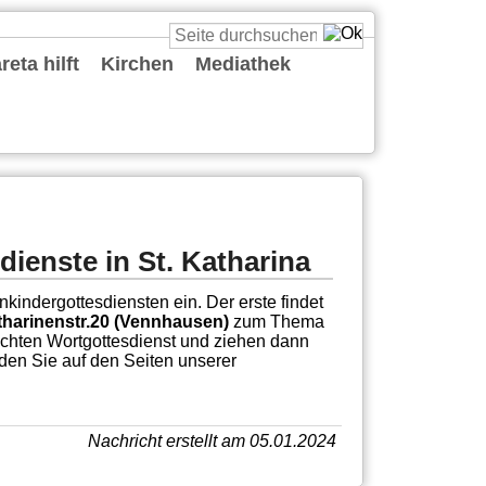
eta hilft
Kirchen
Mediathek
St. Cäcilia
St. Katharina
St. Margareta
St. Maria vom Frieden
St. Reinold
St. Ursula
St. Viktor
Predigten
Podcasts
Deine Gute Nachricht
Playlists
Live
Sonstiges
ienste in St. Katharina
kindergottesdiensten ein. Der erste findet
tharinenstr.20 (Vennhausen)
zum Thema
rechten Wortgottesdienst und ziehen dann
den Sie auf den Seiten unserer
Nachricht erstellt am 05.01.2024