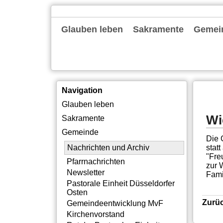
Navigation
Glauben leben
Sakramente
Gemei
überspringen
Gottesdienste
Familienkirche
Alpha
Bibelgespräch
Exerzitien
Tagesevangelium
Taufe
Erstkommunion
Firmung
Ehe
Beerdigung
Nachric
Pfarrna
Newslet
Pastora
Gemein
Kirche
Rat der
Gemein
Pastora
Institu
Offene
Silbern
Neubau
Themen
Intern
Navigation
Navigation
Glauben leben
überspringen
Wi
Sakramente
Gemeinde
Die 
stat
Nachrichten und Archiv
"Fre
Pfarrnachrichten
zur 
Newsletter
Fami
Pastorale Einheit Düsseldorfer
Osten
Zurü
Gemeindeentwicklung MvF
Kirchenvorstand