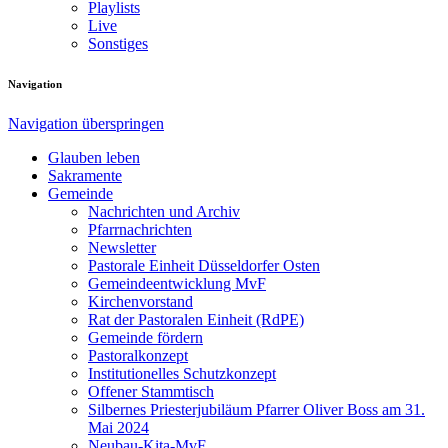
Playlists
Live
Sonstiges
Navigation
Navigation überspringen
Glauben leben
Sakramente
Gemeinde
Nachrichten und Archiv
Pfarrnachrichten
Newsletter
Pastorale Einheit Düsseldorfer Osten
Gemeindeentwicklung MvF
Kirchenvorstand
Rat der Pastoralen Einheit (RdPE)
Gemeinde fördern
Pastoralkonzept
Institutionelles Schutzkonzept
Offener Stammtisch
Silbernes Priesterjubiläum Pfarrer Oliver Boss am 31.
Mai 2024
Neubau-Kita-MvF