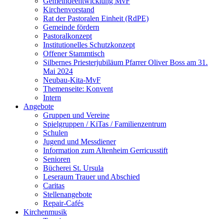
Gemeindeentwicklung MvF
Kirchenvorstand
Rat der Pastoralen Einheit (RdPE)
Gemeinde fördern
Pastoralkonzept
Institutionelles Schutzkonzept
Offener Stammtisch
Silbernes Priesterjubiläum Pfarrer Oliver Boss am 31.
Mai 2024
Neubau-Kita-MvF
Themenseite: Konvent
Intern
Angebote
Gruppen und Vereine
Spielgruppen / KiTas / Familienzentrum
Schulen
Jugend und Messdiener
Information zum Altenheim Gerricusstift
Senioren
Bücherei St. Ursula
Leseraum Trauer und Abschied
Caritas
Stellenangebote
Repair-Cafés
Kirchenmusik