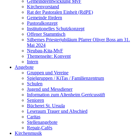
Gemeindeentwicklung MvF
Kirchenvorstand
Rat der Pastoralen Einheit (RdPE)
Gemeinde fördern
Pastoralkonzept
Institutionelles Schutzkonzept
Offener Stammtisch
Silbernes Priesterjubiläum Pfarrer Oliver Boss am 31.
Mai 2024
Neubau-Kita-MvF
Themenseite: Konvent
Intern
Angebote
Gruppen und Vereine
Spielgruppen / KiTas / Familienzentrum
Schulen
Jugend und Messdiener
Information zum Altenheim Gerricusstift
Senioren
Bücherei St. Ursula
Leseraum Trauer und Abschied
Caritas
Stellenangebote
Repair-Cafés
Kirchenmusik