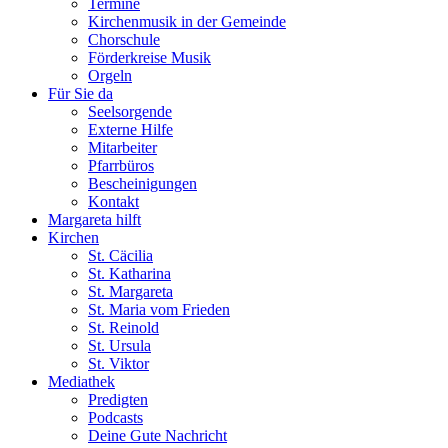
Termine
Kirchenmusik in der Gemeinde
Chorschule
Förderkreise Musik
Orgeln
Für Sie da
Seelsorgende
Externe Hilfe
Mitarbeiter
Pfarrbüros
Bescheinigungen
Kontakt
Margareta hilft
Kirchen
St. Cäcilia
St. Katharina
St. Margareta
St. Maria vom Frieden
St. Reinold
St. Ursula
St. Viktor
Mediathek
Predigten
Podcasts
Deine Gute Nachricht