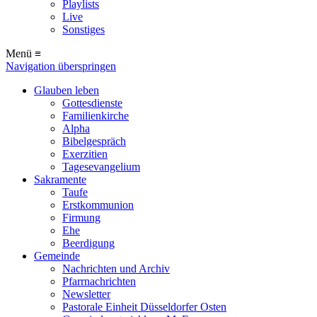
Playlists
Live
Sonstiges
Menü ≡
Navigation überspringen
Glauben leben
Gottesdienste
Familienkirche
Alpha
Bibelgespräch
Exerzitien
Tagesevangelium
Sakramente
Taufe
Erstkommunion
Firmung
Ehe
Beerdigung
Gemeinde
Nachrichten und Archiv
Pfarrnachrichten
Newsletter
Pastorale Einheit Düsseldorfer Osten