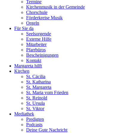
Termine
Kirchenmusik in der Gemeinde
Chorschule
Förderkreise Musik
Orgeln
Für Sie da
Seelsorgende
Externe Hilfe
Mitarbeiter
Pfarrbüros
Bescheinigungen
Kontakt
Margareta hilft
Kirchen
St. Cäcilia
St. Katharina
St. Margareta
St. Maria vom Frieden
St. Reinold
St. Ursula
St. Viktor
Mediathek
Predigten
Podcasts
Deine Gute Nachricht