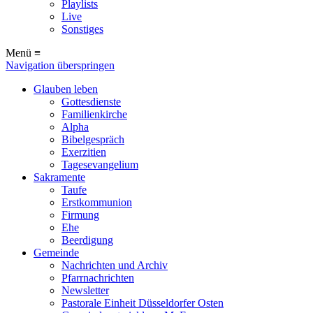
Playlists
Live
Sonstiges
Menü ≡
Navigation überspringen
Glauben leben
Gottesdienste
Familienkirche
Alpha
Bibelgespräch
Exerzitien
Tagesevangelium
Sakramente
Taufe
Erstkommunion
Firmung
Ehe
Beerdigung
Gemeinde
Nachrichten und Archiv
Pfarrnachrichten
Newsletter
Pastorale Einheit Düsseldorfer Osten