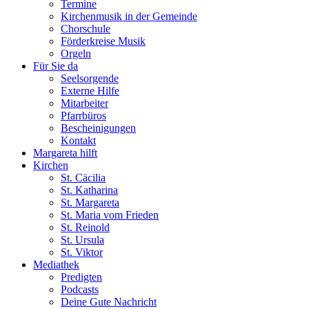
Termine
Kirchenmusik in der Gemeinde
Chorschule
Förderkreise Musik
Orgeln
Für Sie da
Seelsorgende
Externe Hilfe
Mitarbeiter
Pfarrbüros
Bescheinigungen
Kontakt
Margareta hilft
Kirchen
St. Cäcilia
St. Katharina
St. Margareta
St. Maria vom Frieden
St. Reinold
St. Ursula
St. Viktor
Mediathek
Predigten
Podcasts
Deine Gute Nachricht