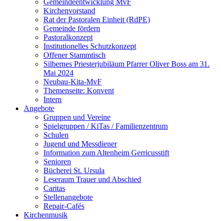
Gemeindeentwicklung MvF
Kirchenvorstand
Rat der Pastoralen Einheit (RdPE)
Gemeinde fördern
Pastoralkonzept
Institutionelles Schutzkonzept
Offener Stammtisch
Silbernes Priesterjubiläum Pfarrer Oliver Boss am 31.
Mai 2024
Neubau-Kita-MvF
Themenseite: Konvent
Intern
Angebote
Gruppen und Vereine
Spielgruppen / KiTas / Familienzentrum
Schulen
Jugend und Messdiener
Information zum Altenheim Gerricusstift
Senioren
Bücherei St. Ursula
Leseraum Trauer und Abschied
Caritas
Stellenangebote
Repair-Cafés
Kirchenmusik