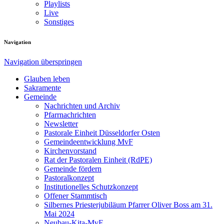
Playlists
Live
Sonstiges
Navigation
Navigation überspringen
Glauben leben
Sakramente
Gemeinde
Nachrichten und Archiv
Pfarrnachrichten
Newsletter
Pastorale Einheit Düsseldorfer Osten
Gemeindeentwicklung MvF
Kirchenvorstand
Rat der Pastoralen Einheit (RdPE)
Gemeinde fördern
Pastoralkonzept
Institutionelles Schutzkonzept
Offener Stammtisch
Silbernes Priesterjubiläum Pfarrer Oliver Boss am 31.
Mai 2024
Neubau-Kita-MvF