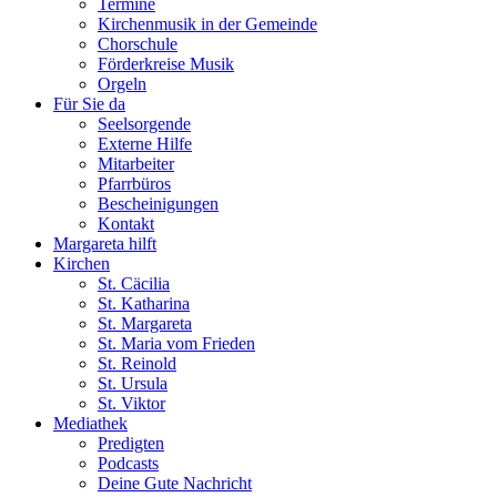
Termine
Kirchenmusik in der Gemeinde
Chorschule
Förderkreise Musik
Orgeln
Für Sie da
Seelsorgende
Externe Hilfe
Mitarbeiter
Pfarrbüros
Bescheinigungen
Kontakt
Margareta hilft
Kirchen
St. Cäcilia
St. Katharina
St. Margareta
St. Maria vom Frieden
St. Reinold
St. Ursula
St. Viktor
Mediathek
Predigten
Podcasts
Deine Gute Nachricht