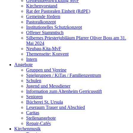
Gemeindeentwicklung MvF
Kirchenvorstand
Rat der Pastoralen Einheit (RdPE)
Gemeinde fördern
Pastoralkonzept
Institutionelles Schutzkonzept
Offener Stammtisch
Silbernes Priesterjubiläum Pfarrer Oliver Boss am 31.
Mai 2024
Neubau-Kita-MvF
Themenseite: Konvent
Intern
Angebote
Gruppen und Vereine
Spielgruppen / KiTas / Familienzentrum
Schulen
Jugend und Messdiener
Information zum Altenheim Gerricusstift
Senioren
Bücherei St. Ursula
Leseraum Trauer und Abschied
Caritas
Stellenangebote
Repair-Cafés
Kirchenmusik