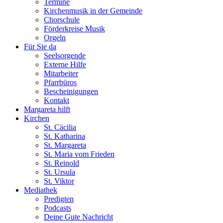
Termine
Kirchenmusik in der Gemeinde
Chorschule
Förderkreise Musik
Orgeln
Für Sie da
Seelsorgende
Externe Hilfe
Mitarbeiter
Pfarrbüros
Bescheinigungen
Kontakt
Margareta hilft
Kirchen
St. Cäcilia
St. Katharina
St. Margareta
St. Maria vom Frieden
St. Reinold
St. Ursula
St. Viktor
Mediathek
Predigten
Podcasts
Deine Gute Nachricht