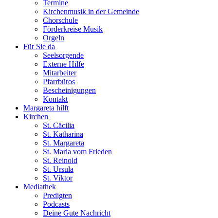
Termine
Kirchenmusik in der Gemeinde
Chorschule
Förderkreise Musik
Orgeln
Für Sie da
Seelsorgende
Externe Hilfe
Mitarbeiter
Pfarrbüros
Bescheinigungen
Kontakt
Margareta hilft
Kirchen
St. Cäcilia
St. Katharina
St. Margareta
St. Maria vom Frieden
St. Reinold
St. Ursula
St. Viktor
Mediathek
Predigten
Podcasts
Deine Gute Nachricht