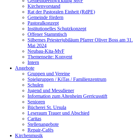
Gemeindeentwicklung MvF
Kirchenvorstand
Rat der Pastoralen Einheit (RdPE)
Gemeinde fördern
Pastoralkonzept
Institutionelles Schutzkonzept
Offener Stammtisch
Silbernes Priesterjubiläum Pfarrer Oliver Boss am 31.
Mai 2024
Neubau-Kita-MvF
Themenseite: Konvent
Intern
Angebote
Gruppen und Vereine
Spielgruppen / KiTas / Familienzentrum
Schulen
Jugend und Messdiener
Information zum Altenheim Gerricusstift
Senioren
Bücherei St. Ursula
Leseraum Trauer und Abschied
Caritas
Stellenangebote
Repair-Cafés
Kirchenmusik