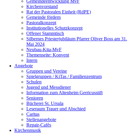
Gemeindeentwicklung MvF
Kirchenvorstand
Rat der Pastoralen Einheit (RdPE)
Gemeinde fördern
Pastoralkonzept
Institutionelles Schutzkonzept
Offener Stammtisch
Silbernes Priesterjubiläum Pfarrer Oliver Boss am 31.
Mai 2024
Neubau-Kita-MvF
Themenseite: Konvent
Intern
Angebote
Gruppen und Vereine
Spielgruppen / KiTas / Familienzentrum
Schulen
Jugend und Messdiener
Information zum Altenheim Gerricusstift
Senioren
Bücherei St. Ursula
Leseraum Trauer und Abschied
Caritas
Stellenangebote
Repair-Cafés
Kirchenmusik