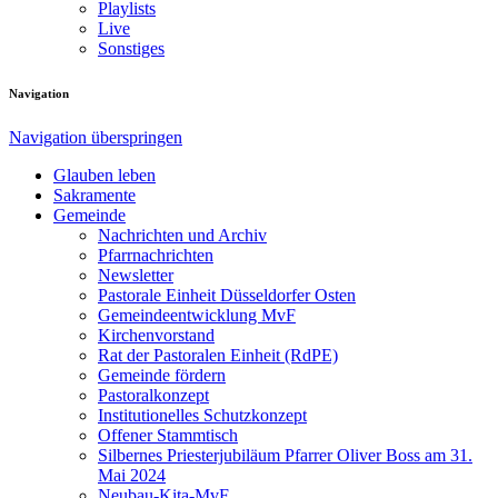
Playlists
Live
Sonstiges
Navigation
Navigation überspringen
Glauben leben
Sakramente
Gemeinde
Nachrichten und Archiv
Pfarrnachrichten
Newsletter
Pastorale Einheit Düsseldorfer Osten
Gemeindeentwicklung MvF
Kirchenvorstand
Rat der Pastoralen Einheit (RdPE)
Gemeinde fördern
Pastoralkonzept
Institutionelles Schutzkonzept
Offener Stammtisch
Silbernes Priesterjubiläum Pfarrer Oliver Boss am 31.
Mai 2024
Neubau-Kita-MvF