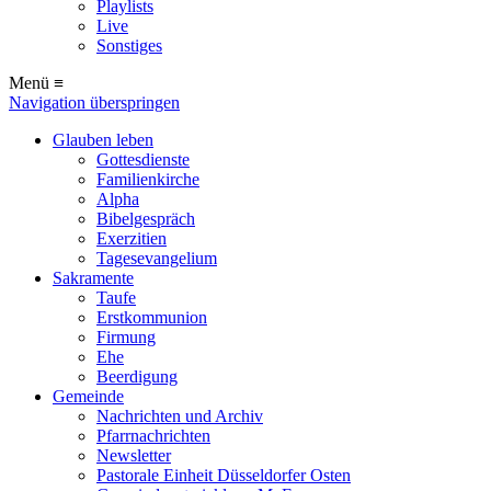
Playlists
Live
Sonstiges
Menü ≡
Navigation überspringen
Glauben leben
Gottesdienste
Familienkirche
Alpha
Bibelgespräch
Exerzitien
Tagesevangelium
Sakramente
Taufe
Erstkommunion
Firmung
Ehe
Beerdigung
Gemeinde
Nachrichten und Archiv
Pfarrnachrichten
Newsletter
Pastorale Einheit Düsseldorfer Osten