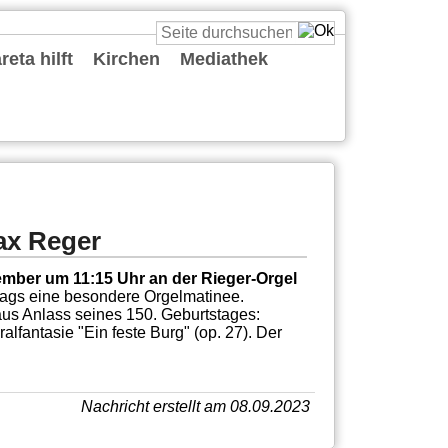
eta hilft
Kirchen
Mediathek
St. Cäcilia
St. Katharina
St. Margareta
St. Maria vom Frieden
St. Reinold
St. Ursula
St. Viktor
Predigten
Podcasts
Deine Gute Nachricht
Playlists
Live
Sonstiges
ax Reger
ember um 11:15 Uhr an der Rieger-Orgel
ags eine besondere Orgelmatinee.
us Anlass seines 150. Geburtstages:
alfantasie "Ein feste Burg" (op. 27). Der
Nachricht erstellt am 08.09.2023