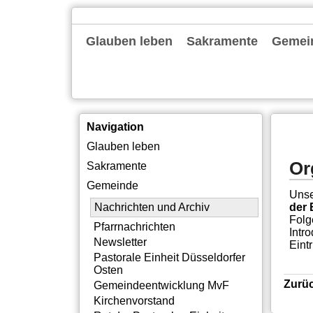
Navigation
Glauben leben
Sakramente
Gemei
überspringen
Gottesdienste
Familienkirche
Alpha
Bibelgespräch
Exerzitien
Tagesevangelium
Taufe
Erstkommunion
Firmung
Ehe
Beerdigung
Nachric
Pfarrna
Newslet
Pastora
Gemein
Kirche
Rat der
Gemein
Pastora
Institu
Offene
Silbern
Neubau
Themen
Intern
Navigation
Navigation
Glauben leben
überspringen
Or
Sakramente
Gemeinde
Unse
der 
Nachrichten und Archiv
Folg
Pfarrnachrichten
Intr
Newsletter
Eintri
Pastorale Einheit Düsseldorfer
Osten
Zurü
Gemeindeentwicklung MvF
Kirchenvorstand