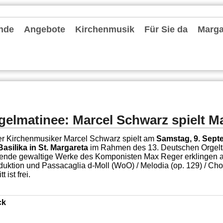
nde
Angebote
Kirchenmusik
Für Sie da
Margar
hten und Archiv
chrichten
ter
le Einheit Düsseldorfer Osten
deentwicklung MvF
nvorstand
 Pastoralen Einheit (RdPE)
de fördern
lkonzept
tionelles Schutzkonzept
r Stammtisch
es Priesterjubiläum Pfarrer Oliver Boss am 31. Mai 2024
-Kita-MvF
seite: Konvent
Gruppen und Vereine
Spielgruppen / KiTas / Familienzentrum
Schulen
Jugend und Messdiener
Information zum Altenheim Gerricusstift
Senioren
Bücherei St. Ursula
Leseraum Trauer und Abschied
Caritas
Stellenangebote
Repair-Cafés
Termine
Kirchenmusik in der Gemeinde
Chorschule
Förderkreise Musik
Orgeln
Seelsorgende
Externe Hilfe
Mitarbeiter
Pfarrbüros
Bescheinigungen
Kontakt
gelmatinee: Marcel Schwarz spielt M
r Kirchenmusiker Marcel Schwarz spielt am
Samstag, 9. Sept
Basilika in St. Margareta
im Rahmen des 13. Deutschen Orgelt
ende gewaltige Werke des Komponisten Max Reger erklingen a
oduktion und Passacaglia d-Moll (WoO) / Melodia (op. 129) / Chor
tt ist frei.
ck