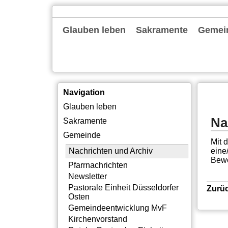
Navigation
Glauben leben
Sakramente
Gemei
überspringen
Gottesdienste
Familienkirche
Alpha
Bibelgespräch
Exerzitien
Tagesevangelium
Taufe
Erstkommunion
Firmung
Ehe
Beerdigung
Nachric
Pfarrna
Newslet
Pastora
Gemein
Kirche
Rat der
Gemein
Pastora
Institu
Offene
Silbern
Neubau
Themen
Intern
Navigation
Navigation
Glauben leben
überspringen
Na
Sakramente
Gemeinde
Mit 
eine
Nachrichten und Archiv
Bewe
Pfarrnachrichten
Newsletter
Pastorale Einheit Düsseldorfer
Zurü
Osten
Gemeindeentwicklung MvF
Kirchenvorstand