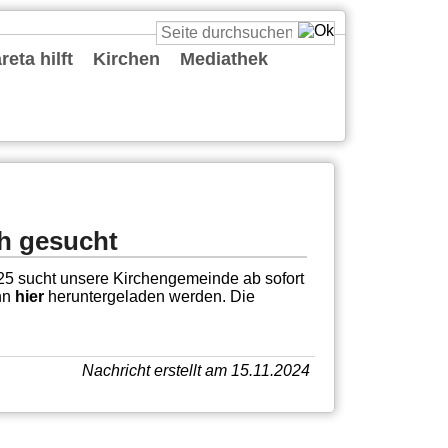
eta hilft
Kirchen
Mediathek
St. Cäcilia
St. Katharina
St. Margareta
St. Maria vom Frieden
St. Reinold
St. Ursula
St. Viktor
Predigten
Podcasts
Deine Gute Nachricht
Playlists
Live
Sonstiges
th gesucht
025 sucht unsere Kirchengemeinde ab sofort
ann
hier
heruntergeladen werden. Die
Nachricht erstellt am 15.11.2024