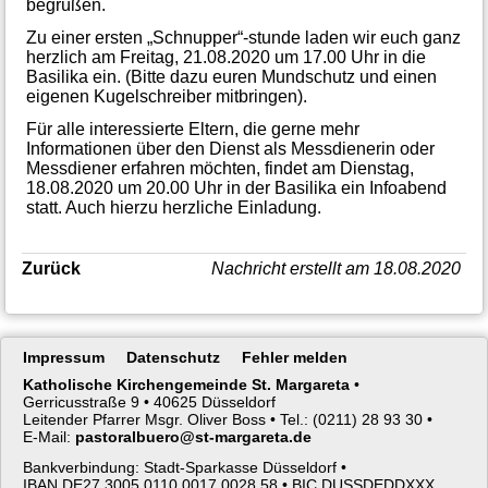
begrüßen.
Zu einer ersten „Schnupper“-stunde laden wir euch ganz
herzlich am Freitag, 21.08.2020 um 17.00 Uhr in die
Basilika ein. (Bitte dazu euren Mundschutz und einen
eigenen Kugelschreiber mitbringen).
Für alle interessierte Eltern, die gerne mehr
Informationen über den Dienst als Messdienerin oder
Messdiener erfahren möchten, findet am Dienstag,
18.08.2020 um 20.00 Uhr in der Basilika ein Infoabend
statt. Auch hierzu herzliche Einladung.
Zurück
Nachricht erstellt am 18.08.2020
Navigation
Impressum
Datenschutz
Fehler melden
überspringen
Katholische Kirchengemeinde St. Margareta
•
Gerricusstraße 9 •
40625 Düsseldorf
Leitender Pfarrer Msgr. Oliver Boss •
Tel.: (0211) 28 93 30 •
E-Mail:
pastoralbuero@st-margareta.de
Bankverbindung: Stadt-Sparkasse Düsseldorf •
IBAN DE27 3005 0110 0017 0028 58 •
BIC DUSSDEDDXXX