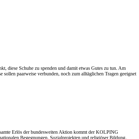
punkt, diese Schuhe zu spenden und damit etwas Gutes zu tun. Am
 sollen paarweise verbun­den, noch zum alltäglichen Tragen geeignet
 gesamte Erlös der bundesweiten Aktion kommt der KOLPING
ationalen Begegnungen, Sozialprojekten und religiöser Bildung.