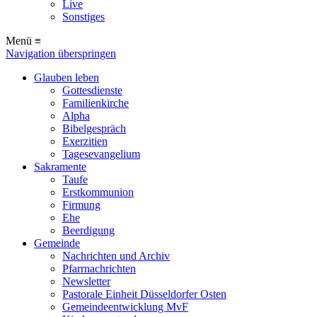
Live
Sonstiges
Menü ≡
Navigation überspringen
Glauben leben
Gottesdienste
Familienkirche
Alpha
Bibelgespräch
Exerzitien
Tagesevangelium
Sakramente
Taufe
Erstkommunion
Firmung
Ehe
Beerdigung
Gemeinde
Nachrichten und Archiv
Pfarrnachrichten
Newsletter
Pastorale Einheit Düsseldorfer Osten
Gemeindeentwicklung MvF