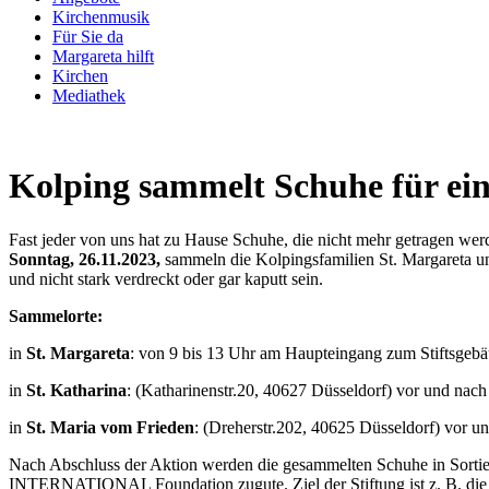
Kirchenmusik
Für Sie da
Margareta hilft
Kirchen
Mediathek
Kolping sammelt Schuhe für ei
Fast jeder von uns hat zu Hause Schuhe, die nicht mehr getragen werd
Sonntag, 26.11.2023,
sammeln die Kolpingsfamilien St. Margareta un
und nicht stark verdreckt oder gar kaputt sein.
Sammelorte:
in
St. Margareta
: von 9 bis 13 Uhr am Haupteingang zum Stiftsgebä
in
St. Katharina
: (Katharinenstr.20, 40627 Düsseldorf) vor und nac
in
St. Maria vom Frieden
: (Dreherstr.202, 40625 Düsseldorf) vor u
Nach Abschluss der Aktion werden die gesammelten Schuhe in Sort
INTERNATIONAL Foundation zugute. Ziel der Stiftung ist z. B. die 