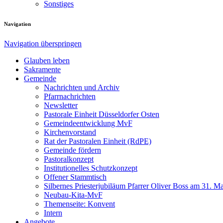
Sonstiges
Navigation
Navigation überspringen
Glauben leben
Sakramente
Gemeinde
Nachrichten und Archiv
Pfarrnachrichten
Newsletter
Pastorale Einheit Düsseldorfer Osten
Gemeindeentwicklung MvF
Kirchenvorstand
Rat der Pastoralen Einheit (RdPE)
Gemeinde fördern
Pastoralkonzept
Institutionelles Schutzkonzept
Offener Stammtisch
Silbernes Priesterjubiläum Pfarrer Oliver Boss am 31. M
Neubau-Kita-MvF
Themenseite: Konvent
Intern
Angebote