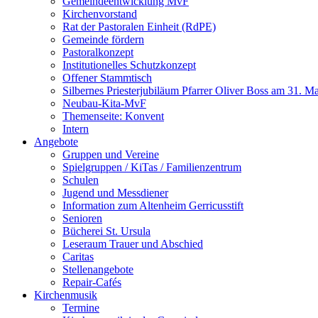
Gemeindeentwicklung MvF
Kirchenvorstand
Rat der Pastoralen Einheit (RdPE)
Gemeinde fördern
Pastoralkonzept
Institutionelles Schutzkonzept
Offener Stammtisch
Silbernes Priesterjubiläum Pfarrer Oliver Boss am 31. M
Neubau-Kita-MvF
Themenseite: Konvent
Intern
Angebote
Gruppen und Vereine
Spielgruppen / KiTas / Familienzentrum
Schulen
Jugend und Messdiener
Information zum Altenheim Gerricusstift
Senioren
Bücherei St. Ursula
Leseraum Trauer und Abschied
Caritas
Stellenangebote
Repair-Cafés
Kirchenmusik
Termine