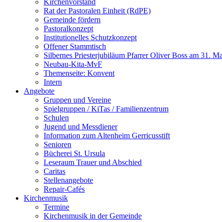
Kirchenvorstand
Rat der Pastoralen Einheit (RdPE)
Gemeinde fördern
Pastoralkonzept
Institutionelles Schutzkonzept
Offener Stammtisch
Silbernes Priesterjubiläum Pfarrer Oliver Boss am 31. M
Neubau-Kita-MvF
Themenseite: Konvent
Intern
Angebote
Gruppen und Vereine
Spielgruppen / KiTas / Familienzentrum
Schulen
Jugend und Messdiener
Information zum Altenheim Gerricusstift
Senioren
Bücherei St. Ursula
Leseraum Trauer und Abschied
Caritas
Stellenangebote
Repair-Cafés
Kirchenmusik
Termine
Kirchenmusik in der Gemeinde