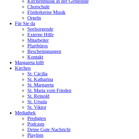
Kirchenmusik in der Gemeinde
Chorschule
Förderkreise Musik
Orgeln
Für Sie da
Seelsorgende
Externe Hilfe
Mitarbeiter
Pfarrbüros
Bescheinigungen
Kontakt
Margareta hilft
Kirchen
St. Cäcilia
St. Katharina
St. Margareta
St. Maria vom Frieden
St. Reinold
St. Ursula
St. Viktor
Mediathek
Predigten
Podcasts
Deine Gute Nachricht
Playlists