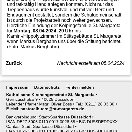
und tatkräftig Hand anlegen konnten. Nicht nur das
Treppenhaus wurde kunstvoll und mit viel Herz und
Engage­ment gestaltet, sondern die Schulgemeinschaft
ist durch die Projektarbeit noch weiter gewachsen.
Herzliche Einladung der Kolpingsfamilie St. Margareta
für
Montag, 08.04.2024, 20 Uhr
ins
Kamin‑/Hippolytzimmer im Stiftsgebäude St. Margareta,
wenn Markus Berghahn uns über die Stiftung berichtet.
(Foto: Markus Berghahn)
Zurück
Nachricht erstellt am 05.04.2024
Navigation
Impressum
Datenschutz
Fehler melden
überspringen
Katholische Kirchengemeinde St. Margareta
•
Gerricusstraße 9 •
40625 Düsseldorf
Leitender Pfarrer Msgr. Oliver Boss •
Tel.: (0211) 28 93 30 •
E-Mail:
pastoralbuero@st-margareta.de
Bankverbindung: Stadt-Sparkasse Düsseldorf •
IBAN DE27 3005 0110 0017 0028 58 •
BIC DUSSDEDDXXX
Caritas: Stadt-Sparkasse Düsseldorf •
IBAN DE26 3005 0110 1005 4669 23 •
BIC DUSSDEDDXXX