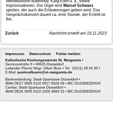
Mendelssohn-Bartholdy, Karg-Elert u. a., sowie
Improvisationen. Die Orgel wird
Marcel Schwarz
spielen, der auch die Erläuterungen geben wird. Das
Gesprächskonzert dauert ca. eine Stunde, der Eintritt ist
frei.
Zurück
Nachricht erstellt am 19.11.2023
Navigation
Impressum
Datenschutz
Fehler melden
überspringen
Katholische Kirchengemeinde St. Margareta
•
Gerricusstraße 9 •
40625 Düsseldorf
Leitender Pfarrer Msgr. Oliver Boss •
Tel.: (0211) 28 93 30 •
E-Mail:
pastoralbuero@st-margareta.de
Bankverbindung: Stadt-Sparkasse Düsseldorf •
IBAN DE27 3005 0110 0017 0028 58 •
BIC DUSSDEDDXXX
Caritas: Stadt-Sparkasse Düsseldorf •
IBAN DE26 3005 0110 1005 4669 23 •
BIC DUSSDEDDXXX