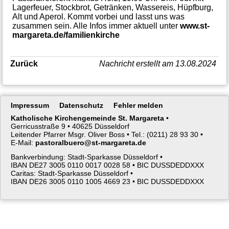
Lagerfeuer, Stockbrot, Getränken, Wassereis, Hüpfburg,
Alt und Aperol. Kommt vorbei und lasst uns was
zusammen sein. Alle Infos immer aktuell unter
www.st-
margareta.de/familienkirche
Zurück
Nachricht erstellt am 13.08.2024
Navigation
Impressum
Datenschutz
Fehler melden
überspringen
Katholische Kirchengemeinde St. Margareta
•
Gerricusstraße 9 •
40625 Düsseldorf
Leitender Pfarrer Msgr. Oliver Boss •
Tel.: (0211) 28 93 30 •
E-Mail:
pastoralbuero@st-margareta.de
Bankverbindung: Stadt-Sparkasse Düsseldorf •
IBAN DE27 3005 0110 0017 0028 58 •
BIC DUSSDEDDXXX
Caritas: Stadt-Sparkasse Düsseldorf •
IBAN DE26 3005 0110 1005 4669 23 •
BIC DUSSDEDDXXX