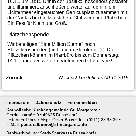
16.11. um 18:15 Uhr in der Basilika, besonders gestaltet
und illuminiert, anschließend weiter auf dem in ein
Lichtermeer eingetauchten Gerricusplatz zusammen mit
der Caritas bei Grillwürstchen, Glühwein und Plätzchen.
Ein Fest für Klein und Groß.
Plätzchenspende
Wir benötigen "Eine Million Sterne" noch
Plätzchenspenden (nicht nur in Sternform ;-) ). Die
Plätzchen können im Pfarrbüro bis zum Donnerstag,
14.11. abgeben werden. Vielen herzlichen Dank!
Zurück
Nachricht erstellt am 09.11.2019
Navigation
Impressum
Datenschutz
Fehler melden
überspringen
Katholische Kirchengemeinde St. Margareta
•
Gerricusstraße 9 •
40625 Düsseldorf
Leitender Pfarrer Msgr. Oliver Boss •
Tel.: (0211) 28 93 30 •
E-Mail:
pastoralbuero@st-margareta.de
Bankverbindung: Stadt-Sparkasse Düsseldorf •