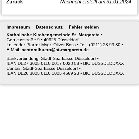
Zurück
Nachricht erstellt am 31.01.2024
Navigation
Impressum
Datenschutz
Fehler melden
überspringen
Katholische Kirchengemeinde St. Margareta
•
Gerricusstraße 9 •
40625 Düsseldorf
Leitender Pfarrer Msgr. Oliver Boss •
Tel.: (0211) 28 93 30 •
E-Mail:
pastoralbuero@st-margareta.de
Bankverbindung: Stadt-Sparkasse Düsseldorf •
IBAN DE27 3005 0110 0017 0028 58 •
BIC DUSSDEDDXXX
Caritas: Stadt-Sparkasse Düsseldorf •
IBAN DE26 3005 0110 1005 4669 23 •
BIC DUSSDEDDXXX