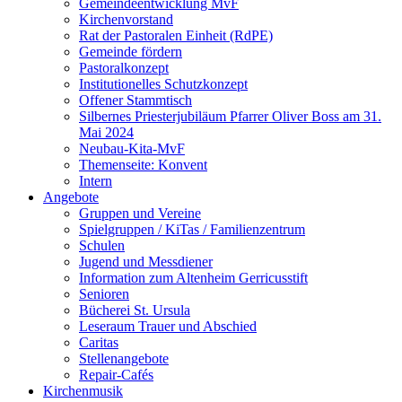
Gemeindeentwicklung MvF
Kirchenvorstand
Rat der Pastoralen Einheit (RdPE)
Gemeinde fördern
Pastoralkonzept
Institutionelles Schutzkonzept
Offener Stammtisch
Silbernes Priesterjubiläum Pfarrer Oliver Boss am 31.
Mai 2024
Neubau-Kita-MvF
Themenseite: Konvent
Intern
Angebote
Gruppen und Vereine
Spielgruppen / KiTas / Familienzentrum
Schulen
Jugend und Messdiener
Information zum Altenheim Gerricusstift
Senioren
Bücherei St. Ursula
Leseraum Trauer und Abschied
Caritas
Stellenangebote
Repair-Cafés
Kirchenmusik