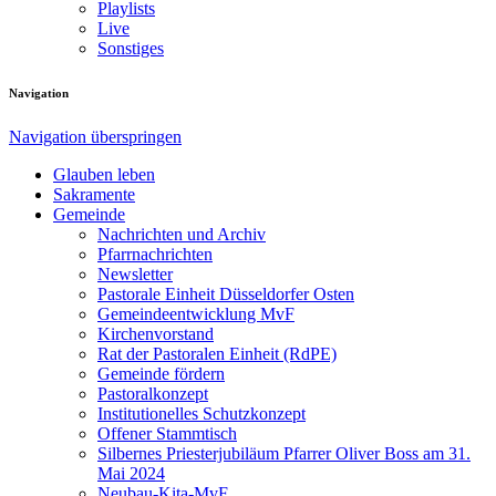
Playlists
Live
Sonstiges
Navigation
Navigation überspringen
Glauben leben
Sakramente
Gemeinde
Nachrichten und Archiv
Pfarrnachrichten
Newsletter
Pastorale Einheit Düsseldorfer Osten
Gemeindeentwicklung MvF
Kirchenvorstand
Rat der Pastoralen Einheit (RdPE)
Gemeinde fördern
Pastoralkonzept
Institutionelles Schutzkonzept
Offener Stammtisch
Silbernes Priesterjubiläum Pfarrer Oliver Boss am 31.
Mai 2024
Neubau-Kita-MvF