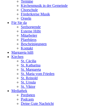
Termine
Kirchenmusik in der Gemeinde
Chorschule
Förderkreise Musik
Orgeln
Für Sie da
Seelsorgende
Externe Hilfe
Mitarbeiter
Pfarrbüros
Bescheinigungen
Kontakt
Margareta hilft
Kirchen
St. Cäcilia
St. Katharina
St. Margareta
St. Maria vom Frieden
St. Reinold
St. Ursula
St. Viktor
Mediathek
Predigten
Podcasts
Deine Gute Nachricht