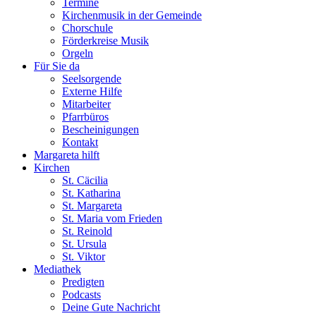
Termine
Kirchenmusik in der Gemeinde
Chorschule
Förderkreise Musik
Orgeln
Für Sie da
Seelsorgende
Externe Hilfe
Mitarbeiter
Pfarrbüros
Bescheinigungen
Kontakt
Margareta hilft
Kirchen
St. Cäcilia
St. Katharina
St. Margareta
St. Maria vom Frieden
St. Reinold
St. Ursula
St. Viktor
Mediathek
Predigten
Podcasts
Deine Gute Nachricht