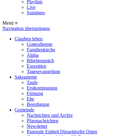
Playlists
Live
Sonstiges
Menü ≡
Navigation überspringen
Glauben leben
Gottesdienste
Familienkirche
Alpha
Bibelgespräch
Exerzitien
Tagesevangelium
Sakramente
Taufe
Erstkommunion
Firmung
Ehe
Beerdigung
Gemeinde
Nachrichten und Archiv
Pfarrnachrichten
Newsletter
Pastorale Einheit Düsseldorfer Osten