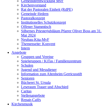
Gemeindeentwicklung MvF
Kirchenvorstand
Rat der Pastoralen Einheit (RdPE)
Gemeinde fördern
Pastoralkonzept
Institutionelles Schutzkonzept
Offener Stammtisch
Silbernes Priesterjubiläum Pfarrer Oliver Boss am 31.
Mai 2024
Neubau-Kita-MvF
Themenseite: Konvent
Intern
Angebote
Gruppen und Vereine
Spielgruppen / KiTas / Familienzentrum
Schulen
Jugend und Messdiener
Information zum Altenheim Gerricusstift
Senioren
Bücherei St. Ursula
Leseraum Trauer und Abschied
Caritas
Stellenangebote
Repair-Cafés
Kirchenmusik