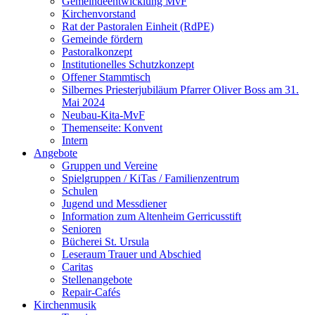
Gemeindeentwicklung MvF
Kirchenvorstand
Rat der Pastoralen Einheit (RdPE)
Gemeinde fördern
Pastoralkonzept
Institutionelles Schutzkonzept
Offener Stammtisch
Silbernes Priesterjubiläum Pfarrer Oliver Boss am 31.
Mai 2024
Neubau-Kita-MvF
Themenseite: Konvent
Intern
Angebote
Gruppen und Vereine
Spielgruppen / KiTas / Familienzentrum
Schulen
Jugend und Messdiener
Information zum Altenheim Gerricusstift
Senioren
Bücherei St. Ursula
Leseraum Trauer und Abschied
Caritas
Stellenangebote
Repair-Cafés
Kirchenmusik