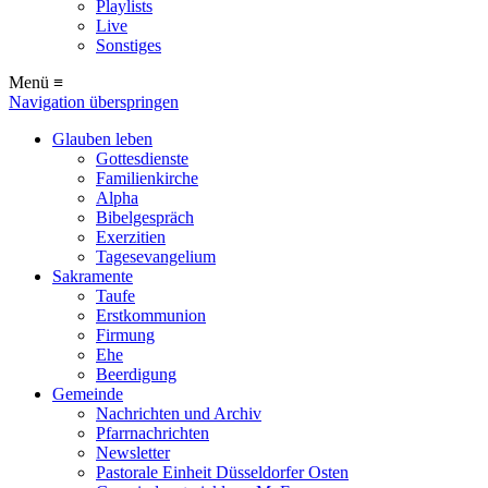
Playlists
Live
Sonstiges
Menü ≡
Navigation überspringen
Glauben leben
Gottesdienste
Familienkirche
Alpha
Bibelgespräch
Exerzitien
Tagesevangelium
Sakramente
Taufe
Erstkommunion
Firmung
Ehe
Beerdigung
Gemeinde
Nachrichten und Archiv
Pfarrnachrichten
Newsletter
Pastorale Einheit Düsseldorfer Osten