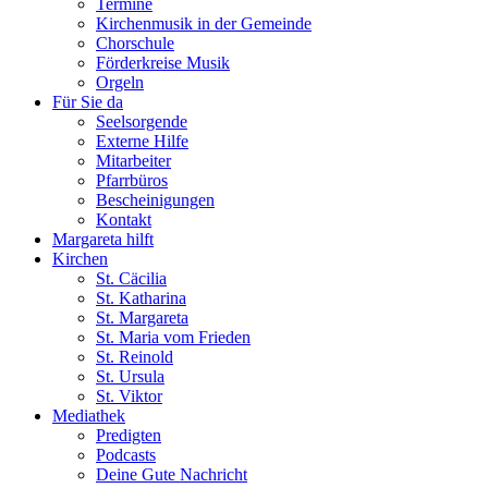
Termine
Kirchenmusik in der Gemeinde
Chorschule
Förderkreise Musik
Orgeln
Für Sie da
Seelsorgende
Externe Hilfe
Mitarbeiter
Pfarrbüros
Bescheinigungen
Kontakt
Margareta hilft
Kirchen
St. Cäcilia
St. Katharina
St. Margareta
St. Maria vom Frieden
St. Reinold
St. Ursula
St. Viktor
Mediathek
Predigten
Podcasts
Deine Gute Nachricht