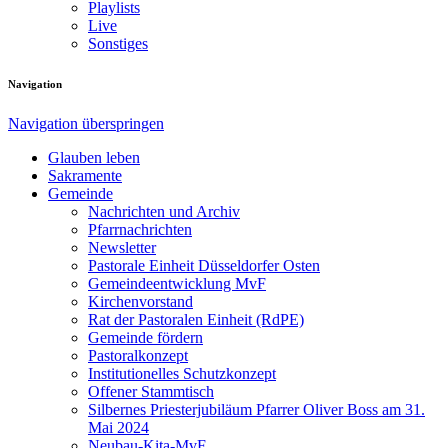
Playlists
Live
Sonstiges
Navigation
Navigation überspringen
Glauben leben
Sakramente
Gemeinde
Nachrichten und Archiv
Pfarrnachrichten
Newsletter
Pastorale Einheit Düsseldorfer Osten
Gemeindeentwicklung MvF
Kirchenvorstand
Rat der Pastoralen Einheit (RdPE)
Gemeinde fördern
Pastoralkonzept
Institutionelles Schutzkonzept
Offener Stammtisch
Silbernes Priesterjubiläum Pfarrer Oliver Boss am 31.
Mai 2024
Neubau-Kita-MvF