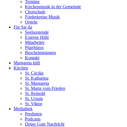
Termine
Kirchenmusik in der Gemeinde
Chorschule
Förderkreise Musik
Orgeln
Für Sie da
Seelsorgende
Externe Hilfe
Mitarbeiter
Pfarrbüros
Bescheinigungen
Kontakt
Margareta hilft
Kirchen
St. Cäcilia
St. Katharina
St. Margareta
St. Maria vom Frieden
St. Reinold
St. Ursula
St. Viktor
Mediathek
Predigten
Podcasts
Deine Gute Nachricht