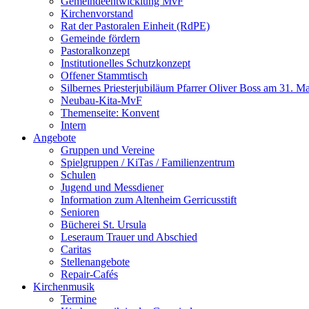
Gemeindeentwicklung MvF
Kirchenvorstand
Rat der Pastoralen Einheit (RdPE)
Gemeinde fördern
Pastoralkonzept
Institutionelles Schutzkonzept
Offener Stammtisch
Silbernes Priesterjubiläum Pfarrer Oliver Boss am 31. M
Neubau-Kita-MvF
Themenseite: Konvent
Intern
Angebote
Gruppen und Vereine
Spielgruppen / KiTas / Familienzentrum
Schulen
Jugend und Messdiener
Information zum Altenheim Gerricusstift
Senioren
Bücherei St. Ursula
Leseraum Trauer und Abschied
Caritas
Stellenangebote
Repair-Cafés
Kirchenmusik
Termine