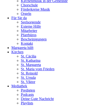
Kirchenmusik in der Gemeinde
Chorschule
Förderkreise Musik
Orgeln
Für Sie da
Seelsorgende
Externe Hilfe
Mitarbeiter
Pfarrbüros
Bescheinigungen
Kontakt
Margareta hilft
Kirchen
St. Cäcilia
St. Katharina
St. Margareta
St. Maria vom Frieden
St. Reinold
St. Ursula
St. Viktor
Mediathek
Predigten
Podcasts
Deine Gute Nachricht
Playlists