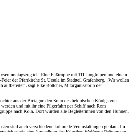
r Rosenmontagszug teil. Eine Fußtruppe mit 111 Jungfrauen und einem
r-Feier der Pfarrkirche St. Ursula im Stadtteil Grafenberg. „Wir wollen
aufbereitet“, sagt Elke Böttcher, Mitorganisatorin der
tochter aus der Bretagne den Sohn des heidnischen Königs von
t werden und mit ihr eine Pilgerfahrt per Schiff nach Rom
rgruppe nach Köln. Dort wurden alle Begleiterinnen von den Hunnen,
sten sind auch verschiedene kulturelle Veranstaltungen geplant. Im
evetevich sowie eine Ausstellung des Künstlers Wolfgang Brüggmann