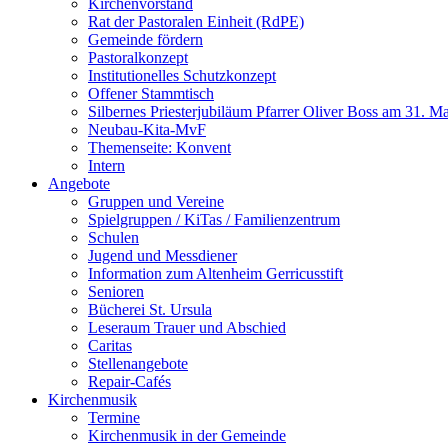
Kirchenvorstand
Rat der Pastoralen Einheit (RdPE)
Gemeinde fördern
Pastoralkonzept
Institutionelles Schutzkonzept
Offener Stammtisch
Silbernes Priesterjubiläum Pfarrer Oliver Boss am 31. M
Neubau-Kita-MvF
Themenseite: Konvent
Intern
Angebote
Gruppen und Vereine
Spielgruppen / KiTas / Familienzentrum
Schulen
Jugend und Messdiener
Information zum Altenheim Gerricusstift
Senioren
Bücherei St. Ursula
Leseraum Trauer und Abschied
Caritas
Stellenangebote
Repair-Cafés
Kirchenmusik
Termine
Kirchenmusik in der Gemeinde