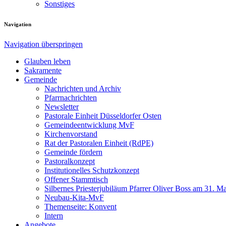
Sonstiges
Navigation
Navigation überspringen
Glauben leben
Sakramente
Gemeinde
Nachrichten und Archiv
Pfarrnachrichten
Newsletter
Pastorale Einheit Düsseldorfer Osten
Gemeindeentwicklung MvF
Kirchenvorstand
Rat der Pastoralen Einheit (RdPE)
Gemeinde fördern
Pastoralkonzept
Institutionelles Schutzkonzept
Offener Stammtisch
Silbernes Priesterjubiläum Pfarrer Oliver Boss am 31. M
Neubau-Kita-MvF
Themenseite: Konvent
Intern
Angebote