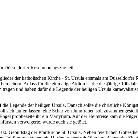
 am Düsseldorfer Rosenmontagszug teil.
tglieder der katholischen Kirche - St. Ursula erstmals am Düsseldorfe
bereichern. Anlass für die einmalige Aktion ist die diesjährige 100-Jah
ragen und haben dafür die Legende der heiligen Ursula karnevalistisch 
e Legende der heiligen Ursula. Danach sollte die christliche Königs
soll sich taufen lassen, eine Schar von Jungfrauen soll zusammengestell
Engel prophezeite ihr ein Martyrium. Auf der Heimreise kam die Pilge
nfürsten verweigerte, wurde auch sie getötet.
. Geburtstag der Pfarrkirche St. Ursula. Neben feierlichen Gottesdien
nzert. Im Sommer stehen ein Harfenkonzert mit Olga und Alexander Sh