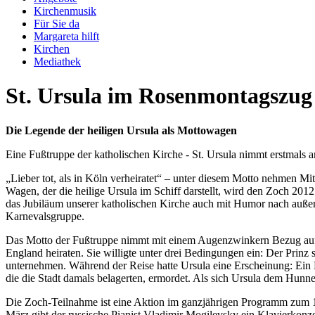
Kirchenmusik
Für Sie da
Margareta hilft
Kirchen
Mediathek
St. Ursula im Rosenmontagszug
Die Legende der heiligen Ursula als Mottowagen
Eine Fußtruppe der katholischen Kirche - St. Ursula nimmt erstmals
„Lieber tot, als in Köln verheiratet“ – unter diesem Motto nehmen Mi
Wagen, der die heilige Ursula im Schiff darstellt, wird den Zoch 2012 
das Jubiläum unserer katholischen Kirche auch mit Humor nach außen t
Karnevalsgruppe.
Das Motto der Fußtruppe nimmt mit einem Augenzwinkern Bezug auf di
England heiraten. Sie willigte unter drei Bedingungen ein: Der Prinz 
unternehmen. Während der Reise hatte Ursula eine Erscheinung: Ein 
die die Stadt damals belagerten, ermordet. Als sich Ursula dem Hunne
Die Zoch-Teilnahme ist eine Aktion im ganzjährigen Programm zum 100
März gibt der russische Pianist Vladimir Mogilevsky ein Klavierko