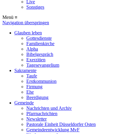
Live
Sonstiges
Menü ≡
Navigation überspringen
Glauben leben
Gottesdienste
Familienkirche
Alpha
Bibelgespräch
Exerzitien
Tagesevangelium
Sakramente
Taufe
Erstkommunion
Firmung
Ehe
Beerdigung
Gemeinde
Nachrichten und Archiv
Pfarrnachrichten
Newsletter
Pastorale Einheit Düsseldorfer Osten
Gemeindeentwicklung MvF