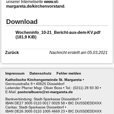
unserer Internetseite
www.st-
margareta.de/kirchenvorstand
.
Download
Wocheninfo_10-21_Bericht-aus-dem-KV.pdf
(181,9 KiB)
Zurück
Nachricht erstellt am 05.03.2021
Navigation
Impressum
Datenschutz
Fehler melden
überspringen
Katholische Kirchengemeinde St. Margareta
•
Gerricusstraße 9 •
40625 Düsseldorf
Leitender Pfarrer Msgr. Oliver Boss •
Tel.: (0211) 28 93 30 •
E-Mail:
pastoralbuero@st-margareta.de
Bankverbindung: Stadt-Sparkasse Düsseldorf •
IBAN DE27 3005 0110 0017 0028 58 •
BIC DUSSDEDDXXX
Caritas: Stadt-Sparkasse Düsseldorf •
IBAN DE26 3005 0110 1005 4669 23 •
BIC DUSSDEDDXXX