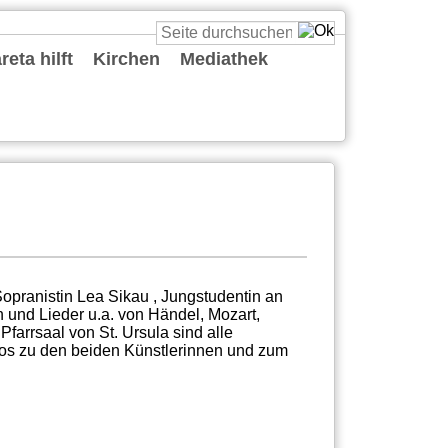
eta hilft
Kirchen
Mediathek
St. Cäcilia
St. Katharina
St. Margareta
St. Maria vom Frieden
St. Reinold
St. Ursula
St. Viktor
Predigten
Podcasts
Deine Gute Nachricht
Playlists
Live
Sonstiges
opranistin Lea Sikau , Jungstudentin an
 und Lieder u.a. von Händel, Mozart,
farrsaal von St. Ursula sind alle
fos zu den beiden Künstlerinnen und zum