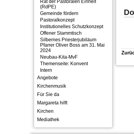
Rat der Pastoralen Einheit
(RdPE)
Do
Gemeinde fördern
Pastoralkonzept
Institutionelles Schutzkonzept
Offener Stammtisch
Silbernes Priesterjubiläum
Pfarrer Oliver Boss am 31. Mai
2024
Zurü
Neubau-Kita-MvF
Themenseite: Konvent
Intern
Angebote
Kirchenmusik
Für Sie da
Margareta hilft
Kirchen
Mediathek