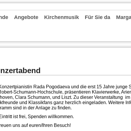
nde
Angebote
Kirchenmusik
Für Sie da
Margar
hten und Archiv
chrichten
ter
le Einheit Düsseldorfer Osten
deentwicklung MvF
nvorstand
 Pastoralen Einheit (RdPE)
de fördern
lkonzept
tionelles Schutzkonzept
r Stammtisch
es Priesterjubiläum Pfarrer Oliver Boss am 31. Mai 2024
-Kita-MvF
seite: Konvent
Gruppen und Vereine
Spielgruppen / KiTas / Familienzentrum
Schulen
Jugend und Messdiener
Information zum Altenheim Gerricusstift
Senioren
Bücherei St. Ursula
Leseraum Trauer und Abschied
Caritas
Stellenangebote
Repair-Cafés
Termine
Kirchenmusik in der Gemeinde
Chorschule
Förderkreise Musik
Orgeln
Seelsorgende
Externe Hilfe
Mitarbeiter
Pfarrbüros
Bescheinigungen
Kontakt
nzertabend
Konzertpianistin Rada Pogodaeva und die erst 15 Jahre junge S
Robert-Schumann-Hochschule, präsentieren Klavierwerke, Arien
hoven, Clara Schumann, und Liszt. Zu dieser Veranstaltung im P
kfreunde und Klassikfans ganz herzlich eingeladen. Weitere In
ramm sind in der Anlage zu finden.
Eintritt ist frei, Spenden willkommen.
freuen uns auf euren/Ihren Besuch!