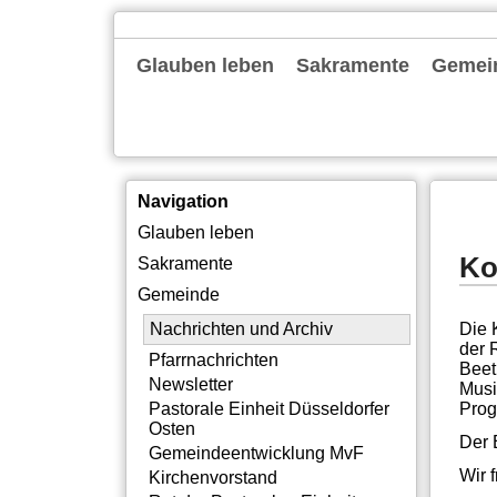
Navigation
Glauben leben
Sakramente
Gemei
überspringen
Gottesdienste
Familienkirche
Alpha
Bibelgespräch
Exerzitien
Tagesevangelium
Taufe
Erstkommunion
Firmung
Ehe
Beerdigung
Nachric
Pfarrna
Newslet
Pastora
Gemein
Kirche
Rat der
Gemein
Pastora
Institu
Offene
Silbern
Neubau
Themen
Intern
Navigation
Navigation
Glauben leben
überspringen
Ko
Sakramente
Gemeinde
Die 
Nachrichten und Archiv
der 
Pfarrnachrichten
Beet
Newsletter
Musi
Prog
Pastorale Einheit Düsseldorfer
Osten
Der 
Gemeindeentwicklung MvF
Wir 
Kirchenvorstand