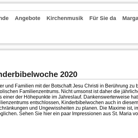
nde
Angebote
Kirchenmusik
Für Sie da
Margar
hten und Archiv
chrichten
ter
le Einheit Düsseldorfer Osten
deentwicklung MvF
nvorstand
 Pastoralen Einheit (RdPE)
de fördern
lkonzept
tionelles Schutzkonzept
r Stammtisch
es Priesterjubiläum Pfarrer Oliver Boss am 31. Mai 2024
-Kita-MvF
seite: Konvent
Gruppen und Vereine
Spielgruppen / KiTas / Familienzentrum
Schulen
Jugend und Messdiener
Information zum Altenheim Gerricusstift
Senioren
Bücherei St. Ursula
Leseraum Trauer und Abschied
Caritas
Stellenangebote
Repair-Cafés
Termine
Kirchenmusik in der Gemeinde
Chorschule
Förderkreise Musik
Orgeln
Seelsorgende
Externe Hilfe
Mitarbeiter
Pfarrbüros
Bescheinigungen
Kontakt
nderbibelwoche 2020
er und Familien mit der Botschaft Jesu Christi in Berührung zu 
olischen Familienzentrums. Nicht umsonst ist daher die jährli
s einer der Höhepunkte im Jahreslauf. Dankenswerterweise hat
lienzentrums entschlossen, Kinderbibelwochen auch in diesem
chränkungen und Ungewissheiten zu planen. Die Maxime ist, i
glichen. Sehen Sie hier ein paar Impressionen aus St. Maria vo