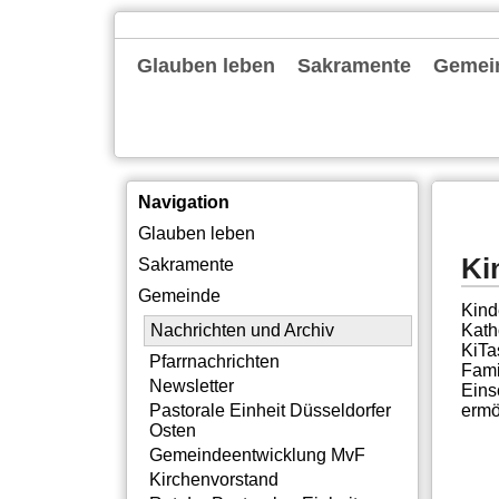
Navigation
Glauben leben
Sakramente
Gemei
überspringen
Gottesdienste
Familienkirche
Alpha
Bibelgespräch
Exerzitien
Tagesevangelium
Taufe
Erstkommunion
Firmung
Ehe
Beerdigung
Nachric
Pfarrna
Newslet
Pastora
Gemein
Kirche
Rat der
Gemein
Pastora
Institu
Offene
Silbern
Neubau
Themen
Intern
Navigation
Navigation
Glauben leben
überspringen
Ki
Sakramente
Gemeinde
Kind
Kath
Nachrichten und Archiv
KiTa
Pfarrnachrichten
Fami
Newsletter
Eins
ermö
Pastorale Einheit Düsseldorfer
Osten
Gemeindeentwicklung MvF
Kirchenvorstand