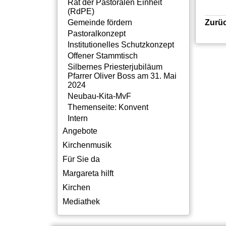
Rat der Pastoralen Einheit
(RdPE)
Zurü
Gemeinde fördern
Pastoralkonzept
Institutionelles Schutzkonzept
Offener Stammtisch
Silbernes Priesterjubiläum
Pfarrer Oliver Boss am 31. Mai
2024
Neubau-Kita-MvF
Themenseite: Konvent
Intern
Angebote
Kirchenmusik
Für Sie da
Margareta hilft
Kirchen
Mediathek