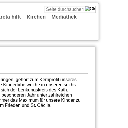
eta hilft
Kirchen
Mediathek
St. Cäcilia
St. Katharina
St. Margareta
St. Maria vom Frieden
St. Reinold
St. Ursula
St. Viktor
Predigten
Podcasts
Deine Gute Nachricht
Playlists
Live
Sonstiges
bringen, gehört zum Kernprofil unseres
che Kinderbibelwoche in unseren sechs
 sich der Lenkungskreis des Kath.
 besonderen Jahr unter zahlreichen
mmer das Maximum für unsere Kinder zu
m Frieden und St. Cäcila.