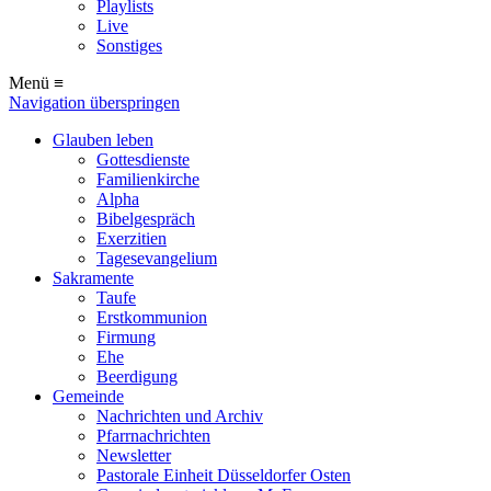
Playlists
Live
Sonstiges
Menü ≡
Navigation überspringen
Glauben leben
Gottesdienste
Familienkirche
Alpha
Bibelgespräch
Exerzitien
Tagesevangelium
Sakramente
Taufe
Erstkommunion
Firmung
Ehe
Beerdigung
Gemeinde
Nachrichten und Archiv
Pfarrnachrichten
Newsletter
Pastorale Einheit Düsseldorfer Osten