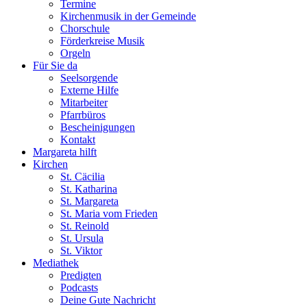
Termine
Kirchenmusik in der Gemeinde
Chorschule
Förderkreise Musik
Orgeln
Für Sie da
Seelsorgende
Externe Hilfe
Mitarbeiter
Pfarrbüros
Bescheinigungen
Kontakt
Margareta hilft
Kirchen
St. Cäcilia
St. Katharina
St. Margareta
St. Maria vom Frieden
St. Reinold
St. Ursula
St. Viktor
Mediathek
Predigten
Podcasts
Deine Gute Nachricht