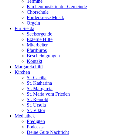
Termine
Kirchenmusik in der Gemeinde
Chorschule
Förderkreise Musik
Orgeln
Für Sie da
Seelsorgende
Externe Hilfe
Mitarbeiter
Pfarrbüros
Bescheinigungen
Kontakt
Margareta hilft
Kirchen
St. Cäcilia
St. Katharina
St. Margareta
St. Maria vom Frieden
St. Reinold
St. Ursula
St. Viktor
Mediathek
Predigten
Podcasts
Deine Gute Nachricht