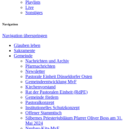
Playlists
Live
Sonstiges
Navigation
Navigation überspringen
Glauben leben
Sakramente
Gemeinde
Nachrichten und Archiv
Pfarrnachrichten
Newsletter
Pastorale Einheit Düsseldorfer Osten
Gemeindeentwicklung MvF
Kirchenvorstand
Rat der Pastoralen Einheit (RdPE)
Gemeinde fördern
Pastoralkonzept
Institutionelles Schutzkonzept
Offener Stammtisch
Silbernes Priesterjubiläum Pfarrer Oliver Boss am 31.
Mai 2024
Neubau-Kita-MvF