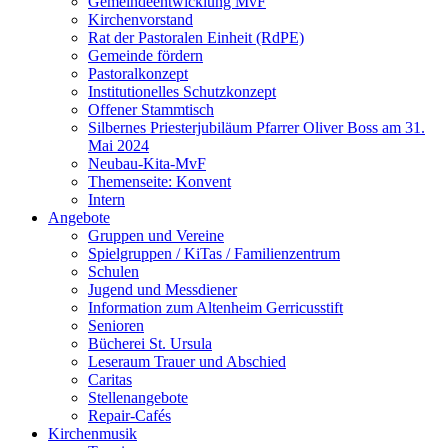
Gemeindeentwicklung MvF
Kirchenvorstand
Rat der Pastoralen Einheit (RdPE)
Gemeinde fördern
Pastoralkonzept
Institutionelles Schutzkonzept
Offener Stammtisch
Silbernes Priesterjubiläum Pfarrer Oliver Boss am 31.
Mai 2024
Neubau-Kita-MvF
Themenseite: Konvent
Intern
Angebote
Gruppen und Vereine
Spielgruppen / KiTas / Familienzentrum
Schulen
Jugend und Messdiener
Information zum Altenheim Gerricusstift
Senioren
Bücherei St. Ursula
Leseraum Trauer und Abschied
Caritas
Stellenangebote
Repair-Cafés
Kirchenmusik