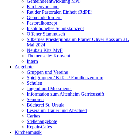
Gemeindeentwicklung MvF
Kirchenvorstand
Rat der Pastoralen Einheit (RdPE)
Gemeinde fördern
Pastoralkonzept
Institutionelles Schutzkonzept
Offener Stammtisch
Silbernes Priesterjubiläum Pfarrer Oliver Boss am 31.
Mai 2024
Neubau-Kita-MvF
Themenseite: Konvent
Intern
Angebote
Gruppen und Vereine
Spielgruppen / KiTas / Familienzentrum
Schulen
Jugend und Messdiener
Information zum Altenheim Gerricusstift
Senioren
Bücherei St. Ursula
Leseraum Trauer und Abschied
Caritas
Stellenangebote
Repair-Cafés
Kirchenmusik