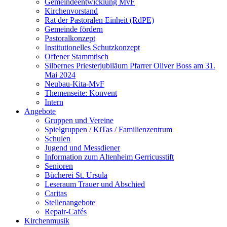
Gemeindeentwicklung MvF
Kirchenvorstand
Rat der Pastoralen Einheit (RdPE)
Gemeinde fördern
Pastoralkonzept
Institutionelles Schutzkonzept
Offener Stammtisch
Silbernes Priesterjubiläum Pfarrer Oliver Boss am 31.
Mai 2024
Neubau-Kita-MvF
Themenseite: Konvent
Intern
Angebote
Gruppen und Vereine
Spielgruppen / KiTas / Familienzentrum
Schulen
Jugend und Messdiener
Information zum Altenheim Gerricusstift
Senioren
Bücherei St. Ursula
Leseraum Trauer und Abschied
Caritas
Stellenangebote
Repair-Cafés
Kirchenmusik