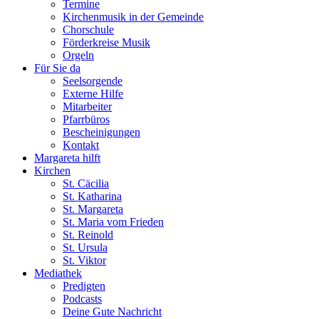
Termine
Kirchenmusik in der Gemeinde
Chorschule
Förderkreise Musik
Orgeln
Für Sie da
Seelsorgende
Externe Hilfe
Mitarbeiter
Pfarrbüros
Bescheinigungen
Kontakt
Margareta hilft
Kirchen
St. Cäcilia
St. Katharina
St. Margareta
St. Maria vom Frieden
St. Reinold
St. Ursula
St. Viktor
Mediathek
Predigten
Podcasts
Deine Gute Nachricht