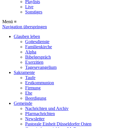
Playlists
Live
Sonstiges
Menü ≡
Navigation überspringen
Glauben leben
Gottesdienste
Familienkirche
Alpha
Bibelgespräch
Exerzitien
Tagesevangelium
Sakramente
Taufe
Erstkommunion
Firmung
Ehe
Beerdigung
Gemeinde
Nachrichten und Archiv
Pfarrnachrichten
Newsletter
Pastorale Einheit Düsseldorfer Osten