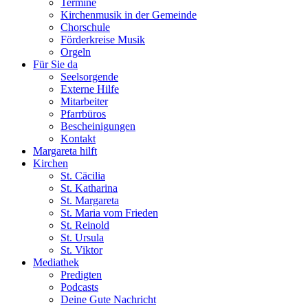
Termine
Kirchenmusik in der Gemeinde
Chorschule
Förderkreise Musik
Orgeln
Für Sie da
Seelsorgende
Externe Hilfe
Mitarbeiter
Pfarrbüros
Bescheinigungen
Kontakt
Margareta hilft
Kirchen
St. Cäcilia
St. Katharina
St. Margareta
St. Maria vom Frieden
St. Reinold
St. Ursula
St. Viktor
Mediathek
Predigten
Podcasts
Deine Gute Nachricht