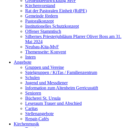
Gemeindeentwicklung MvF
Kirchenvorstand
Rat der Pastoralen Einheit (RdPE)
Gemeinde fördern
Pastoralkonzept
Institutionelles Schutzkonzept
Offener Stammtisch
Silbernes Priesterjubiläum Pfarrer Oliver Boss am 31.
Mai 2024
Neubau-Kita-MvF
Themenseite: Konvent
Intern
Angebote
Gruppen und Vereine
Spielgruppen / KiTas / Familienzentrum
Schulen
Jugend und Messdiener
Information zum Altenheim Gerricusstift
Senioren
Bücherei St. Ursula
Leseraum Trauer und Abschied
Caritas
Stellenangebote
Repair-Cafés
Kirchenmusik