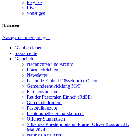
Playlists
Live
Sonstiges
Navigation
Navigation überspringen
Glauben leben
Sakramente
Gemeinde
Nachrichten und Archiv
Pfarrnachrichten
Newsletter
Pastorale Einheit Düsseldorfer Osten
Gemeindeentwicklung MvF
Kirchenvorstand
Rat der Pastoralen Einheit (RdPE)
Gemeinde fördern
Pastoralkonzept
Institutionelles Schutzkonzept
Offener Stammtisch
Silbernes Priesterjubiläum Pfarrer Oliver Boss am 31.
Mai 2024
Neubau-Kita-MvF