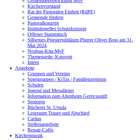
Gemeindeentwicklung MvF
Kirchenvorstand
Rat der Pastoralen Einheit (RdPE)
Gemeinde fördern
Pastoralkonzept
Institutionelles Schutzkonzept
Offener Stammtisch
Silbernes Priesterjubiläum Pfarrer Oliver Boss am 31.
Mai 2024
Neubau-Kita-MvF
Themenseite: Konvent
Intern
Angebote
Gruppen und Vereine
Spielgruppen / KiTas / Familienzentrum
Schulen
Jugend und Messdiener
Information zum Altenheim Gerricusstift
Senioren
Bücherei St. Ursula
Leseraum Trauer und Abschied
Caritas
Stellenangebote
Repair-Cafés
Kirchenmusik