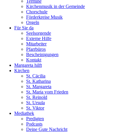
Termine
Kirchenmusik in der Gemeinde
Chorschule
Förderkreise Musik
Orgeln
Für Sie da
Seelsorgende
Externe Hilfe
Mitarbeiter
Pfarrbüros
Bescheinigungen
Kontakt
Margareta hilft
Kirchen
St. Cäcilia
St. Katharina
St. Margareta
St. Maria vom Frieden
St. Reinold
St. Ursula
St. Viktor
Mediathek
Predigten
Podcasts
Deine Gute Nachricht