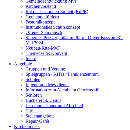
Gemeindeentwicklung MvF
Kirchenvorstand
Rat der Pastoralen Einheit (RdPE)
Gemeinde fördern
Pastoralkonzept
Institutionelles Schutzkonzept
Offener Stammtisch
Silbernes Priesterjubiläum Pfarrer Oliver Boss am 31.
Mai 2024
Neubau-Kita-MvF
Themenseite: Konvent
Intern
Angebote
Gruppen und Vereine
Spielgruppen / KiTas / Familienzentrum
Schulen
Jugend und Messdiener
Information zum Altenheim Gerricusstift
Senioren
Bücherei St. Ursula
Leseraum Trauer und Abschied
Caritas
Stellenangebote
Repair-Cafés
Kirchenmusik