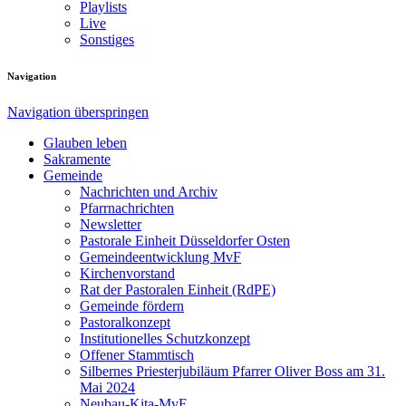
Playlists
Live
Sonstiges
Navigation
Navigation überspringen
Glauben leben
Sakramente
Gemeinde
Nachrichten und Archiv
Pfarrnachrichten
Newsletter
Pastorale Einheit Düsseldorfer Osten
Gemeindeentwicklung MvF
Kirchenvorstand
Rat der Pastoralen Einheit (RdPE)
Gemeinde fördern
Pastoralkonzept
Institutionelles Schutzkonzept
Offener Stammtisch
Silbernes Priesterjubiläum Pfarrer Oliver Boss am 31.
Mai 2024
Neubau-Kita-MvF