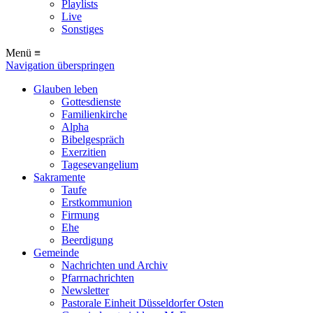
Playlists
Live
Sonstiges
Menü ≡
Navigation überspringen
Glauben leben
Gottesdienste
Familienkirche
Alpha
Bibelgespräch
Exerzitien
Tagesevangelium
Sakramente
Taufe
Erstkommunion
Firmung
Ehe
Beerdigung
Gemeinde
Nachrichten und Archiv
Pfarrnachrichten
Newsletter
Pastorale Einheit Düsseldorfer Osten