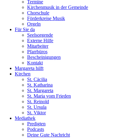
Termine
Kirchenmusik in der Gemeinde
Chorschule
Förderkreise Musik
Orgeln
Für Sie da
Seelsorgende
Externe Hilfe
Mitarbeiter
Pfarrbüros
Bescheinigungen
Kontakt
Margareta hilft
Kirchen
St. Cäcilia
St. Katharina
St. Margareta
St. Maria vom Frieden
St. Reinold
St. Ursula
St. Viktor
Mediathek
Predigten
Podcasts
Deine Gute Nachricht