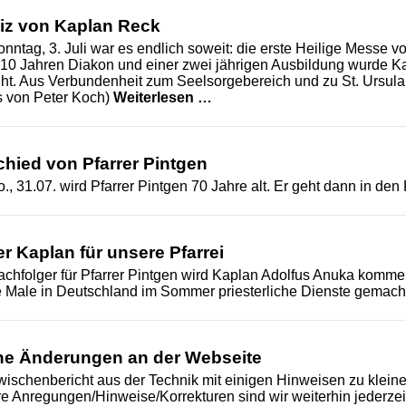
iz von Kaplan Reck
nntag, 3. Juli war es endlich soweit: die erste Heilige Messe 
10 Jahren Diakon und einer zwei jährigen Ausbildung wurde Kap
ht. Aus Verbundenheit zum Seelsorgebereich und zu St. Ursula 
Primiz von Kaplan Reck
s von Peter Koch)
Weiterlesen …
hied von Pfarrer Pintgen
., 31.07. wird Pfarrer Pintgen 70 Jahre alt. Er geht dann in de
r Kaplan für unsere Pfarrei
achfolger für Pfarrer Pintgen wird Kaplan Adolfus Anuka kommen.
e Male in Deutschland im Sommer priesterliche Dienste gemach
ne Änderungen an der Webseite
wischenbericht aus der Technik mit einigen Hinweisen zu klein
re Anregungen/Hinweise/Korrekturen sind wir weiterhin jederze