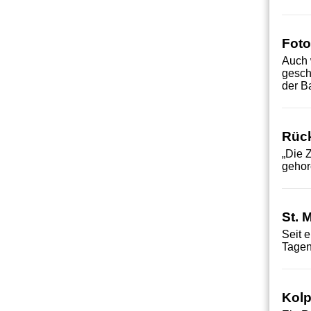
Foto
Auch 
gesch
der B
Rück
„Die 
gehor
St. 
Seit 
Tagen
Kolp