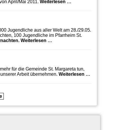
Kolping-Vennhausen: Progr
von April/Mai 2011.
Weiterlesen …
.000 Jugendliche aus aller Welt am 28./29.05.
chten, 100 Jugendliche im Pfarrheim St.
Weltjugendtag 2011 in St. Margaret
rnachten.
Weiterlesen …
 mehr für die Gemeinde St. Margareta tun,
Bürgerstiftung Ger
 unserer Arbeit übernehmen.
Weiterlesen …
e