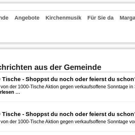
nde
Angebote
Kirchenmusik
Für Sie da
Margar
hten und Archiv
chrichten
ter
le Einheit Düsseldorfer Osten
deentwicklung MvF
nvorstand
 Pastoralen Einheit (RdPE)
de fördern
lkonzept
tionelles Schutzkonzept
r Stammtisch
es Priesterjubiläum Pfarrer Oliver Boss am 31. Mai 2024
-Kita-MvF
seite: Konvent
Gruppen und Vereine
Spielgruppen / KiTas / Familienzentrum
Schulen
Jugend und Messdiener
Information zum Altenheim Gerricusstift
Senioren
Bücherei St. Ursula
Leseraum Trauer und Abschied
Caritas
Stellenangebote
Repair-Cafés
Termine
Kirchenmusik in der Gemeinde
Chorschule
Förderkreise Musik
Orgeln
Seelsorgende
Externe Hilfe
Mitarbeiter
Pfarrbüros
Bescheinigungen
Kontakt
hrichten aus der Gemeinde
 Tische - Shoppst du noch oder feierst du schon
 von der 1000-Tische Aktion gegen verkaufsoffene Sonntage in 
1000 Tische - Shoppst du noch oder feierst du sc
erlesen …
 Tische - Shoppst du noch oder feierst du schon
 von der 1000-Tische Aktion gegen verkaufsoffene Sonntage vor