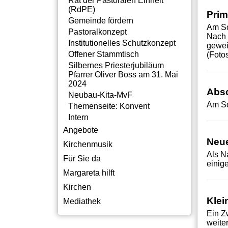
Rat der Pastoralen Einheit
(RdPE)
Prim
Gemeinde fördern
Am So
Pastoralkonzept
Nach 
Institutionelles Schutzkonzept
gewei
Offener Stammtisch
(Foto
Silbernes Priesterjubiläum
Pfarrer Oliver Boss am 31. Mai
2024
Absc
Neubau-Kita-MvF
Am So
Themenseite: Konvent
Intern
Angebote
Neue
Kirchenmusik
Als N
Für Sie da
einig
Margareta hilft
Kirchen
Klei
Mediathek
Ein Z
weite