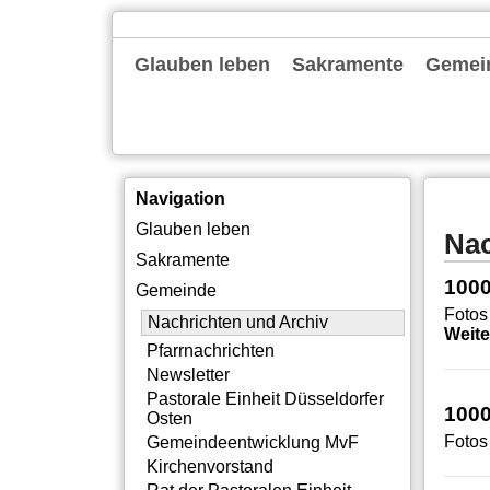
Navigation
Glauben leben
Sakramente
Gemei
überspringen
Gottesdienste
Familienkirche
Alpha
Bibelgespräch
Exerzitien
Tagesevangelium
Taufe
Erstkommunion
Firmung
Ehe
Beerdigung
Nachric
Pfarrna
Newslet
Pastora
Gemein
Kirche
Rat der
Gemein
Pastora
Institu
Offene
Silbern
Neubau
Themen
Intern
Navigation
Navigation
Glauben leben
Nac
überspringen
Sakramente
1000
Gemeinde
Fotos
Nachrichten und Archiv
Weit
Pfarrnachrichten
Newsletter
Pastorale Einheit Düsseldorfer
1000
Osten
Fotos
Gemeindeentwicklung MvF
Kirchenvorstand