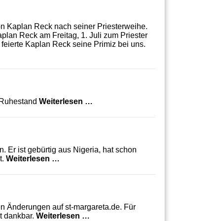
von Kaplan Reck nach seiner Priesterweihe.
lan Reck am Freitag, 1. Juli zum Priester
feierte Kaplan Reck seine Primiz bei uns.
Abschied von Pfarrer Pintgen
n Ruhestand
Weiterlesen …
 Er ist gebürtig aus Nigeria, hat schon
Neuer Kaplan für unsere Pfarrei
t.
Weiterlesen …
en Änderungen auf st-margareta.de. Für
Kleine Änderungen an der Webseit
it dankbar.
Weiterlesen …