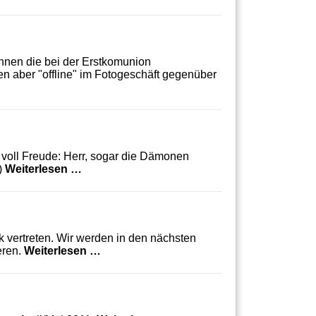
nnen die bei der Erstkomunion
en aber "offline" im Fotogeschäft gegenüber
os der Erstkommunion
 voll Freude: Herr, sogar die Dämonen
Rückblick: Besuchsaktion für Neuzugezog
)
Weiterlesen …
k vertreten. Wir werden in den nächsten
St. Margareta auf Facebook
eren.
Weiterlesen …