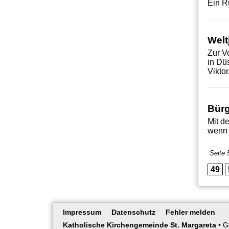
Ein R
Welt
Zur V
in Dü
Viktor
Bürg
Mit d
wenn 
Seite 
49
Navigation
Impressum
Datenschutz
Fehler melden
überspringen
Katholische Kirchengemeinde St. Margareta
•
G