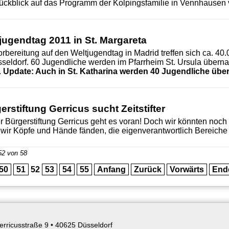
ückblick auf das Programm der Kolpingsfamilie in Vennhausen 
jugendtag 2011 in St. Margareta
orbereitung auf den Weltjugendtag in Madrid treffen sich ca. 40
sseldorf. 60 Jugendliche werden im Pfarrheim St. Ursula überna
.
Update: Auch in St. Katharina werden 40 Jugendliche übe
erstiftung Gerricus sucht Zeitstifter
er Bürgerstiftung Gerricus geht es voran! Doch wir könnten noch
wir Köpfe und Hände fänden, die eigenverantwortlich Bereiche
52 von 58
50
51
52
53
54
55
Anfang
Zurück
Vorwärts
End
erricusstraße 9 •
40625 Düsseldorf