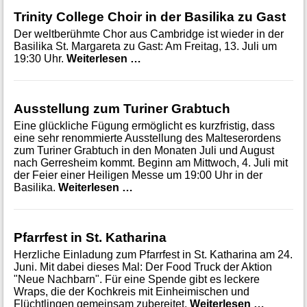
Trinity College Choir in der Basilika zu Gast
Der weltberühmte Chor aus Cambridge ist wieder in der
Basilika St. Margareta zu Gast: Am Freitag, 13. Juli um
Trinity College Choir in der Basi
19:30 Uhr.
Weiterlesen …
Ausstellung zum Turiner Grabtuch
Eine glückliche Fügung ermöglicht es kurzfristig, dass
eine sehr renommierte Ausstellung des Malteserordens
zum Turiner Grabtuch in den Monaten Juli und August
nach Gerresheim kommt. Beginn am Mittwoch, 4. Juli mit
der Feier einer Heiligen Messe um 19:00 Uhr in der
Ausstellung zum Turiner Grabtuc
Basilika.
Weiterlesen …
Pfarrfest in St. Katharina
Herzliche Einladung zum Pfarrfest in St. Katharina am 24.
Juni. Mit dabei dieses Mal: Der Food Truck der Aktion
"Neue Nachbarn". Für eine Spende gibt es leckere
Wraps, die der Kochkreis mit Einheimischen und
Pfarrfes
Flüchtlingen gemeinsam zubereitet.
Weiterlesen …