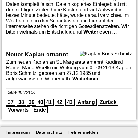
Daten komplett falsch. Da ein kopiertes Einlegeblatt mit
den richtigen Zeiten hohe Kosten und viel Aufwand in
letzter Minute bedeutet hätte, wurde darauf verzichtet. Im
Wocheninfo, in den Schaukästen und hier auf der
Internetseite stehen die richtigen Gottesdienstzeiten. Wir
Pfingstg
bitten vielmals um Entschuldigung!
Weiterlesen …
Neuer Kaplan ernannt
Zum neuen Kaplan an St. Margareta ernennt Kardinal
Rainer Maria Woelki mit Wirkung vom 01.09.2018 Kaplan
Boris Schmitz, geboren am 27.12.1985 und
Neuer Kaplan
aufgewachsen in Wipperfürth.
Weiterlesen …
Seite 40 von 58
37
38
39
40
41
42
43
Anfang
Zurück
Vorwärts
Ende
Navigation
Impressum
Datenschutz
Fehler melden
überspringen