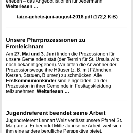
erleben – das Angebot ist offen für Jedermann.
Taizé-Gebete Juni-August 2018
Weiterlesen …
taize-gebete-juni-august-2018.pdf
(172,2 KiB)
Unsere Pfarrprozessionen zu
Fronleichnam
Am
27. Mai und 3. Juni
finden die Prozessionen für
unsere Gemeinden statt (der Termin für St. Ursula wird
noch bekannt gegeben). Wir bitten die Anwohner der
Prozessionswege ihre Häuser (z. B. mit Fähnchen,
Kerzen, Statuen, Blumen) zu schmücken. Alle
Erstkommunionkinder
sind eingeladen, an der
Prozession in ihrer Gemeinde in Festtagskleidung
Unsere Pfarrprozessionen z
teilzunehmen.
Weiterlesen …
Jugendreferent beendet seine Arbeit
Jugendreferent Lennart Welz verlässt unsere Pfarrei St.
Margareta. Er beendet Mitte Juni seine Arbeit, weil sich
ihm eine andere berufliche Perspektive bietet.