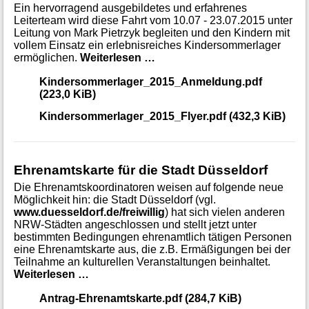
Ein hervorragend ausgebildetes und erfahrenes
Leiterteam wird diese Fahrt vom 10.07 - 23.07.2015 unter
Leitung von Mark Pietrzyk begleiten und den Kindern mit
vollem Einsatz ein erlebnisreiches Kindersommerlager
Kindersommerlager 2015 der
ermöglichen.
Weiterlesen …
Kindersommerlager_2015_Anmeldung.pdf
(223,0 KiB)
Kindersommerlager_2015_Flyer.pdf
(432,3 KiB)
Ehrenamtskarte für die Stadt Düsseldorf
Die Ehrenamtskoordinatoren weisen auf folgende neue
Möglichkeit hin: die Stadt Düsseldorf (vgl.
www.duesseldorf.de/freiwillig
) hat sich vielen anderen
NRW-Städten angeschlossen und stellt jetzt unter
bestimmten Bedingungen ehrenamtlich tätigen Personen
eine Ehrenamtskarte aus, die z.B. Ermäßigungen bei der
Teilnahme an kulturellen Veranstaltungen beinhaltet.
Ehrenamtskarte für die Stadt Düsseldorf
Weiterlesen …
Antrag-Ehrenamtskarte.pdf
(284,7 KiB)