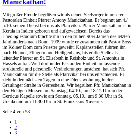
Manickathan!
Mit großer Freude begrüßen wir als neuen Seelsorger in unserer
Pastoralen Einheit Pfarrer Antony Manickathan. Er beginnt am 4./
5.10. seinen Dienst bei uns als Pfarrvikar. Pfarrer Manickathan ist in
Kerala in Indien geboren und aufgewachsen. Bereits das
Theologiestudium brachte ihn in den frühen 90er Jahren des letzten
Jahrhunderts nach Bonn. 1999 wurde er zusammen mit Pastor Boss
im Kölner Dom zum Priester geweiht. Kaplansstellen führten ihn
nach Hennef, Flingern und Heiligenhaus, bis er die Stelle als
leitender Pfarrer an St. Elisabeth in Reisholz und St. Antonius in
Hassels antrat. Weil dort in der Pastoralen Einheit umfassende
strukturelle und personelle Veränderungen anstehen, hat sich Pfr.
Manickathan für die Stelle als Pfarrvikar bei uns entschieden. Er
zieht in den nächsten Tagen in eine Dienstwohnung in der
Gräulinger Straße in Gerresheim. Wir begrüßen Pfr. Manickathan in
den Heiligen Messen am Samstag, 04.10., um 18:15 Uhr in der
Gerricus Kapelle sowie am Sonntag, 05.10., um 9:30 Uhr in St.
Ursula und um 11:30 Uhr in St. Franziskus Xaverius.
Seite 4 von 58
1
2
3