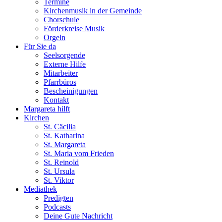
Termine
Kirchenmusik in der Gemeinde
Chorschule
Förderkreise Musik
Orgeln
Für Sie da
Seelsorgende
Externe Hilfe
Mitarbeiter
Pfarrbüros
Bescheinigungen
Kontakt
Margareta hilft
Kirchen
St. Cäcilia
St. Katharina
St. Margareta
St. Maria vom Frieden
St. Reinold
St. Ursula
St. Viktor
Mediathek
Predigten
Podcasts
Deine Gute Nachricht