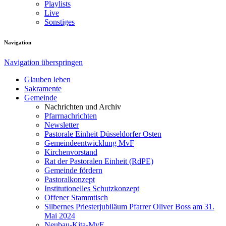
Playlists
Live
Sonstiges
Navigation
Navigation überspringen
Glauben leben
Sakramente
Gemeinde
Nachrichten und Archiv
Pfarrnachrichten
Newsletter
Pastorale Einheit Düsseldorfer Osten
Gemeindeentwicklung MvF
Kirchenvorstand
Rat der Pastoralen Einheit (RdPE)
Gemeinde fördern
Pastoralkonzept
Institutionelles Schutzkonzept
Offener Stammtisch
Silbernes Priesterjubiläum Pfarrer Oliver Boss am 31.
Mai 2024
Neubau-Kita-MvF