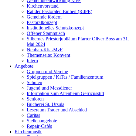
Gemeindeentwicklung MvF
Kirchenvorstand
Rat der Pastoralen Einheit (RdPE)
Gemeinde fördern
Pastoralkonzept
Institutionelles Schutzkonzept
Offener Stammtisch
Silbernes Priesterjubiläum Pfarrer Oliver Boss am 31.
Mai 2024
Neubau-Kita-MvF
Themenseite: Konvent
Intern
Angebote
Gruppen und Vereine
Spielgruppen / KiTas / Familienzentrum
Schulen
Jugend und Messdiener
Information zum Altenheim Gerricusstift
Senioren
Bücherei St. Ursula
Leseraum Trauer und Abschied
Caritas
Stellenangebote
Repair-Cafés
Kirchenmusik