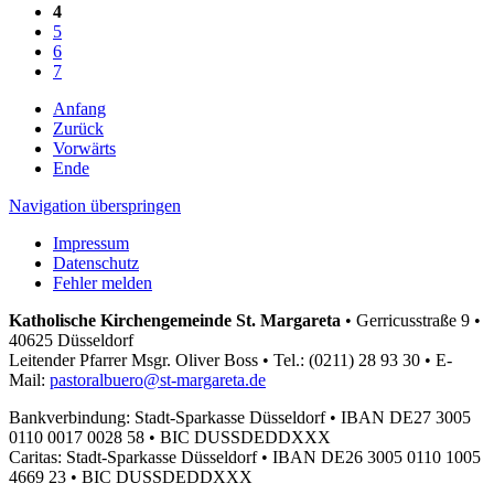
4
5
6
7
Anfang
Zurück
Vorwärts
Ende
Navigation überspringen
Impressum
Datenschutz
Fehler melden
Katholische Kirchengemeinde St. Margareta
•
Gerricusstraße 9 •
40625 Düsseldorf
Leitender Pfarrer Msgr. Oliver Boss •
Tel.: (0211) 28 93 30 •
E-
Mail:
pastoralbuero@st-margareta.de
Bankverbindung: Stadt-Sparkasse Düsseldorf •
IBAN DE27 3005
0110 0017 0028 58 •
BIC DUSSDEDDXXX
Caritas: Stadt-Sparkasse Düsseldorf •
IBAN DE26 3005 0110 1005
4669 23 •
BIC DUSSDEDDXXX