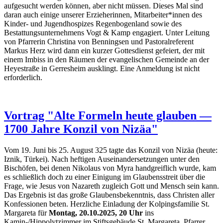
aufgesucht werden können, aber nicht müssen. Dieses Mal sind
daran auch einige unserer Erzieherinnen, Mitarbeiter*innen des
Kinder- und Jugendhospizes Regenbogenland sowie des
Bestattungsunternehmens Vogt & Kamp engagiert. Unter Leitung
von Pfarrerin Christina von Benningsen und Pastoralreferent
Markus Herz wird dann ein kurzer Gottesdienst gefeiert, der mit
einem Imbiss in den Räumen der evangelischen Gemeinde an der
Heyestraße in Gerresheim ausklingt. Eine Anmeldung ist nicht
erforderlich.
Vortrag "Alte Formeln heute glauben —
1700 Jahre Konzil von Nizäa"
Vom 19. Juni bis 25. August 325 tagte das Konzil von Nizäa (heute:
Iznik, Türkei). Nach heftigen Auseinandersetzungen unter den
Bischöfen, bei denen Nikolaus von Myra handgreiflich wurde, kam
es schließlich doch zu einer Einigung im Glaubensstreit über die
Frage, wie Jesus von Nazareth zugleich Gott und Mensch sein kann.
Das Ergebnis ist das große Glaubensbekenntnis, dass Christen aller
Konfessionen beten. Herzliche Einladung der Kolpingsfamilie St.
Margareta für
Montag, 20.10.2025, 20 Uhr
ins
Kamin‑/Hippolytzimmer im Stiftsgebäude St. Margareta. Pfarrer