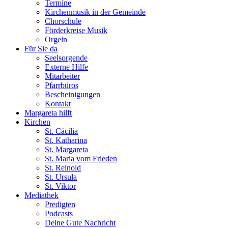
Termine
Kirchenmusik in der Gemeinde
Chorschule
Förderkreise Musik
Orgeln
Für Sie da
Seelsorgende
Externe Hilfe
Mitarbeiter
Pfarrbüros
Bescheinigungen
Kontakt
Margareta hilft
Kirchen
St. Cäcilia
St. Katharina
St. Margareta
St. Maria vom Frieden
St. Reinold
St. Ursula
St. Viktor
Mediathek
Predigten
Podcasts
Deine Gute Nachricht