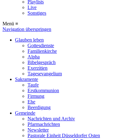
Playlists
Live
Sonstiges
Menü ≡
Navigation überspringen
Glauben leben
Gottesdienste
Familienkirche
Alpha
Bibelgespräch
Exerzitien
Tagesevangelium
Sakramente
Taufe
Erstkommunion
Firmung
Ehe
Beerdigung
Gemeinde
Nachrichten und Archiv
Pfarrnachrichten
Newsletter
Pastorale Einheit Düsseldorfer Osten