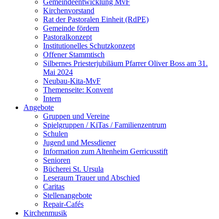
Gemeindeentwicklung MvF
Kirchenvorstand
Rat der Pastoralen Einheit (RdPE)
Gemeinde fördern
Pastoralkonzept
Institutionelles Schutzkonzept
Offener Stammtisch
Silbernes Priesterjubiläum Pfarrer Oliver Boss am 31.
Mai 2024
Neubau-Kita-MvF
Themenseite: Konvent
Intern
Angebote
Gruppen und Vereine
Spielgruppen / KiTas / Familienzentrum
Schulen
Jugend und Messdiener
Information zum Altenheim Gerricusstift
Senioren
Bücherei St. Ursula
Leseraum Trauer und Abschied
Caritas
Stellenangebote
Repair-Cafés
Kirchenmusik