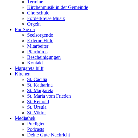
Termine
Kirchenmusik in der Gemeinde
Chorschule
Förderkreise Musik
Orgeln
Für Sie da
Seelsorgende
Externe Hilfe
Mitarbeiter
Pfarrbüros
Bescheinigungen
Kontakt
Margareta hilft
Kirchen
St. Cäcilia
St. Katharina
St. Margareta
St. Maria vom Frieden
St. Reinold
St. Ursula
St. Viktor
Mediathek
Predigten
Podcasts
Deine Gute Nachricht