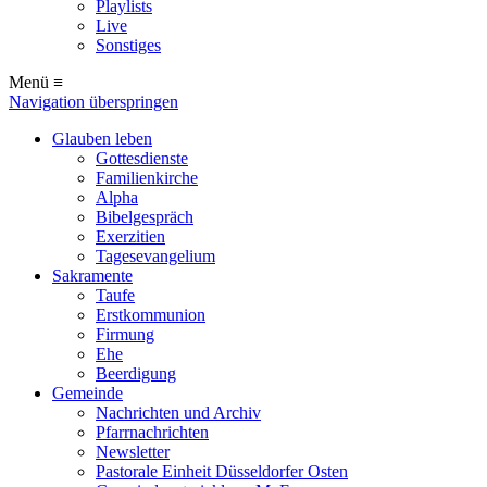
Playlists
Live
Sonstiges
Menü ≡
Navigation überspringen
Glauben leben
Gottesdienste
Familienkirche
Alpha
Bibelgespräch
Exerzitien
Tagesevangelium
Sakramente
Taufe
Erstkommunion
Firmung
Ehe
Beerdigung
Gemeinde
Nachrichten und Archiv
Pfarrnachrichten
Newsletter
Pastorale Einheit Düsseldorfer Osten