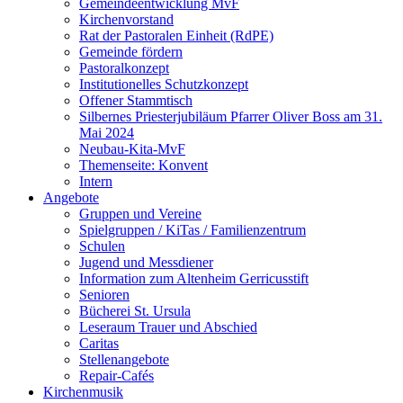
Gemeindeentwicklung MvF
Kirchenvorstand
Rat der Pastoralen Einheit (RdPE)
Gemeinde fördern
Pastoralkonzept
Institutionelles Schutzkonzept
Offener Stammtisch
Silbernes Priesterjubiläum Pfarrer Oliver Boss am 31.
Mai 2024
Neubau-Kita-MvF
Themenseite: Konvent
Intern
Angebote
Gruppen und Vereine
Spielgruppen / KiTas / Familienzentrum
Schulen
Jugend und Messdiener
Information zum Altenheim Gerricusstift
Senioren
Bücherei St. Ursula
Leseraum Trauer und Abschied
Caritas
Stellenangebote
Repair-Cafés
Kirchenmusik