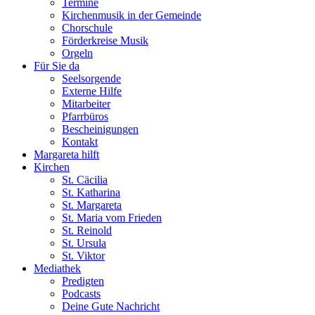
Termine
Kirchenmusik in der Gemeinde
Chorschule
Förderkreise Musik
Orgeln
Für Sie da
Seelsorgende
Externe Hilfe
Mitarbeiter
Pfarrbüros
Bescheinigungen
Kontakt
Margareta hilft
Kirchen
St. Cäcilia
St. Katharina
St. Margareta
St. Maria vom Frieden
St. Reinold
St. Ursula
St. Viktor
Mediathek
Predigten
Podcasts
Deine Gute Nachricht