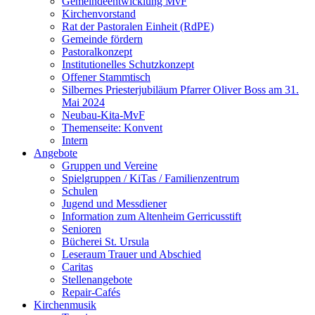
Gemeindeentwicklung MvF
Kirchenvorstand
Rat der Pastoralen Einheit (RdPE)
Gemeinde fördern
Pastoralkonzept
Institutionelles Schutzkonzept
Offener Stammtisch
Silbernes Priesterjubiläum Pfarrer Oliver Boss am 31.
Mai 2024
Neubau-Kita-MvF
Themenseite: Konvent
Intern
Angebote
Gruppen und Vereine
Spielgruppen / KiTas / Familienzentrum
Schulen
Jugend und Messdiener
Information zum Altenheim Gerricusstift
Senioren
Bücherei St. Ursula
Leseraum Trauer und Abschied
Caritas
Stellenangebote
Repair-Cafés
Kirchenmusik