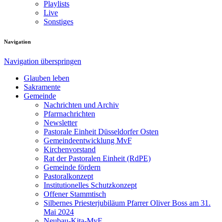
Playlists
Live
Sonstiges
Navigation
Navigation überspringen
Glauben leben
Sakramente
Gemeinde
Nachrichten und Archiv
Pfarrnachrichten
Newsletter
Pastorale Einheit Düsseldorfer Osten
Gemeindeentwicklung MvF
Kirchenvorstand
Rat der Pastoralen Einheit (RdPE)
Gemeinde fördern
Pastoralkonzept
Institutionelles Schutzkonzept
Offener Stammtisch
Silbernes Priesterjubiläum Pfarrer Oliver Boss am 31.
Mai 2024
Neubau-Kita-MvF