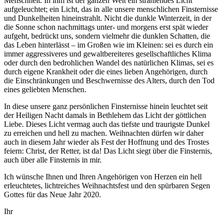
Menschheit. In ihm ist der ganzen Welt ein strahlendes Licht
aufgeleuchtet; ein Licht, das in alle unsere menschlichen Finsternisse
und Dunkelheiten hineinstrahlt. Nicht die dunkle Winterzeit, in der
die Sonne schon nachmittags unter- und morgens erst spät wieder
aufgeht, bedrückt uns, sondern vielmehr die dunklen Schatten, die
das Leben hinterlässt – im Großen wie im Kleinen: sei es durch ein
immer aggressiveres und gewaltbereiteres gesellschaftliches Klima
oder durch den bedrohlichen Wandel des natürlichen Klimas, sei es
durch eigene Krankheit oder die eines lieben Angehörigen, durch
die Einschränkungen und Beschwernisse des Alters, durch den Tod
eines geliebten Menschen.
In diese unsere ganz persönlichen Finsternisse hinein leuchtet seit
der Heiligen Nacht damals in Bethlehem das Licht der göttlichen
Liebe. Dieses Licht vermag auch das tiefste und traurigste Dunkel
zu erreichen und hell zu machen. Weihnachten dürfen wir daher
auch in diesem Jahr wieder als Fest der Hoffnung und des Trostes
feiern: Christ, der Retter, ist da! Das Licht siegt über die Finsternis,
auch über alle Finsternis in mir.
Ich wünsche Ihnen und Ihren Angehörigen von Herzen ein hell
erleuchtetes, lichtreiches Weihnachtsfest und den spürbaren Segen
Gottes für das Neue Jahr 2020.
Ihr