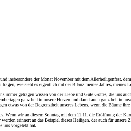
n, und insbesondere der Monat November mit dem Allerheiligenfest, de
 fragen, wie sieht es eigentlich mit der Bilanz meines Jahres, meines 
r uns immer getragen wissen von der Liebe und Güte Gottes, die uns au
ovembertagen ganz hell in unsere Herzen und damit auch ganz hell in un
agen etwas von der Begrenztheit unseres Lebens, wenn die Bäume ihre
Wenn wir an diesem Sonntag mit dem 11.11. die Eröffnung der Karneva
erden erinnert an das Beispiel dieses Heiligen, der auch für unsere Zeit
s uns vorgelebt hat.