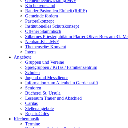
Gemeindeentwicklung MvF
Kirchenvorstand
Rat der Pastoralen Einheit (RdPE)
Gemeinde fördern
Pastoralkonzept
Institutionelles Schutzkonzept
Offener Stammtisch
Silbernes Priesterjubiläum Pfarrer Oliver Boss am 31. M
Neubau-Kita-MvF
Themenseite: Konvent
Intern
Angebote
Gruppen und Vereine
Spielgruppen / KiTas / Familienzentrum
Schulen
Jugend und Messdiener
Information zum Altenheim Gerricusstift
Senioren
Bücherei St. Ursula
Leseraum Trauer und Abschied
Caritas
Stellenangebote
Repair-Cafés
Kirchenmusik
Termine