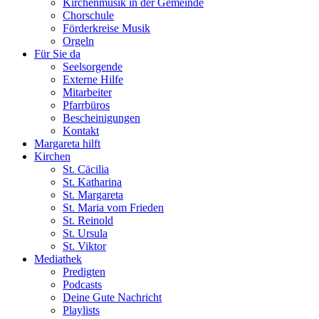
Kirchenmusik in der Gemeinde
Chorschule
Förderkreise Musik
Orgeln
Für Sie da
Seelsorgende
Externe Hilfe
Mitarbeiter
Pfarrbüros
Bescheinigungen
Kontakt
Margareta hilft
Kirchen
St. Cäcilia
St. Katharina
St. Margareta
St. Maria vom Frieden
St. Reinold
St. Ursula
St. Viktor
Mediathek
Predigten
Podcasts
Deine Gute Nachricht
Playlists