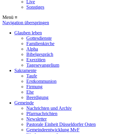
Live
Sonstiges
Menü ≡
Navigation überspringen
Glauben leben
Gottesdienste
Familienkirche
Alpha
Bibelgespräch
Exerzitien
Tagesevangelium
Sakramente
Taufe
Erstkommunion
Firmung
Ehe
Beerdigung
Gemeinde
Nachrichten und Archiv
Pfarrnachrichten
Newsletter
Pastorale Einheit Düsseldorfer Osten
Gemeindeentwicklung MvF