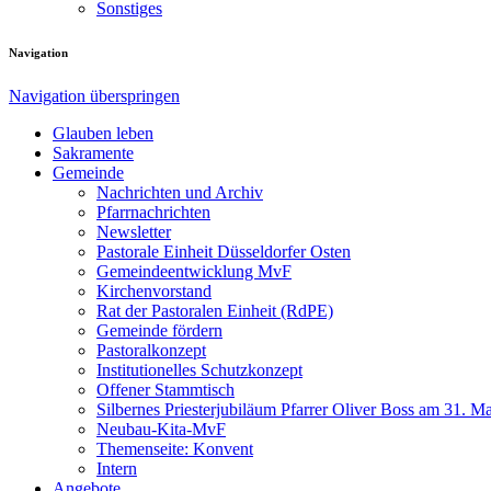
Sonstiges
Navigation
Navigation überspringen
Glauben leben
Sakramente
Gemeinde
Nachrichten und Archiv
Pfarrnachrichten
Newsletter
Pastorale Einheit Düsseldorfer Osten
Gemeindeentwicklung MvF
Kirchenvorstand
Rat der Pastoralen Einheit (RdPE)
Gemeinde fördern
Pastoralkonzept
Institutionelles Schutzkonzept
Offener Stammtisch
Silbernes Priesterjubiläum Pfarrer Oliver Boss am 31. M
Neubau-Kita-MvF
Themenseite: Konvent
Intern
Angebote