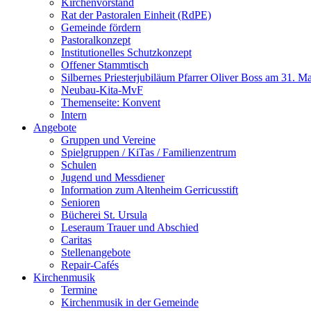
Kirchenvorstand
Rat der Pastoralen Einheit (RdPE)
Gemeinde fördern
Pastoralkonzept
Institutionelles Schutzkonzept
Offener Stammtisch
Silbernes Priesterjubiläum Pfarrer Oliver Boss am 31. M
Neubau-Kita-MvF
Themenseite: Konvent
Intern
Angebote
Gruppen und Vereine
Spielgruppen / KiTas / Familienzentrum
Schulen
Jugend und Messdiener
Information zum Altenheim Gerricusstift
Senioren
Bücherei St. Ursula
Leseraum Trauer und Abschied
Caritas
Stellenangebote
Repair-Cafés
Kirchenmusik
Termine
Kirchenmusik in der Gemeinde