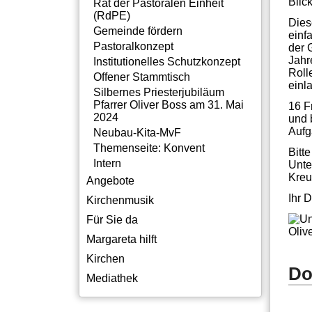
Blic
Rat der Pastoralen Einheit
(RdPE)
Dies
Gemeinde fördern
einf
Pastoralkonzept
der 
Jahr
Institutionelles Schutzkonzept
Roll
Offener Stammtisch
einl
Silbernes Priesterjubiläum
Pfarrer Oliver Boss am 31. Mai
16 F
2024
und 
Aufg
Neubau-Kita-MvF
Themenseite: Konvent
Bitt
Intern
Unte
Kreu
Angebote
Ihr 
Kirchenmusik
Für Sie da
Oliv
Margareta hilft
Kirchen
Do
Mediathek