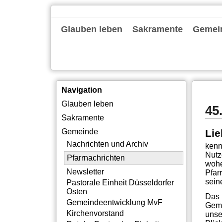
Navigation
Glauben leben
Sakramente
Gemei
überspringen
Gottesdienste
Familienkirche
Alpha
Bibelgespräch
Exerzitien
Tagesevangelium
Taufe
Erstkommunion
Firmung
Ehe
Beerdigung
Nachric
Pfarrna
Newslet
Pastora
Gemein
Kirche
Rat der
Gemein
Pastora
Institu
Offene
Silbern
Neubau
Themen
Intern
Navigation
Navigation
Glauben leben
45
überspringen
Sakramente
Lie
Gemeinde
Nachrichten und Archiv
kenn
Nutz
Pfarrnachrichten
wohe
Newsletter
Pfar
sein
Pastorale Einheit Düsseldorfer
Osten
Das 
Gemeindeentwicklung MvF
Geme
Kirchenvorstand
unse