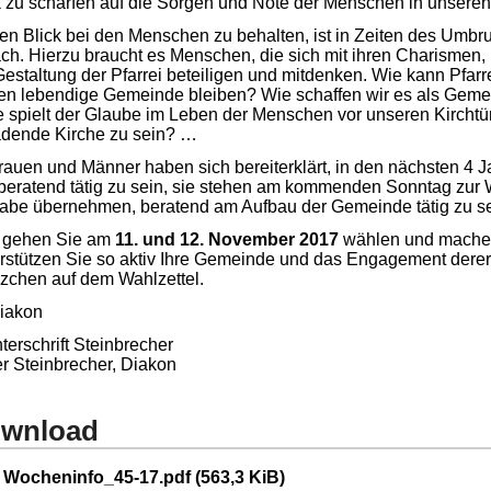
k zu schärfen auf die Sorgen und Nöte der Menschen in unsere
en Blick bei den Menschen zu behalten, ist in Zeiten des Umb
ach. Hierzu braucht es Menschen, die sich mit ihren Charismen, i
Gestaltung der Pfarrei beteiligen und mitdenken. Wie kann Pfar
en lebendige Gemeinde bleiben? Wie schaffen wir es als Gem
e spielt der Glaube im Leben der Menschen vor unseren Kircht
adende Kirche zu sein? …
rauen und Männer haben sich bereiterklärt, in den nächsten 4 
beratend tätig zu sein, sie stehen am kommenden Sonntag zur 
abe übernehmen, beratend am Aufbau der Gemeinde tätig zu se
e gehen Sie am
11. und 12. November 2017
wählen und machen
rstützen Sie so aktiv Ihre Gemeinde und das Engagement derer, d
zchen auf dem Wahlzettel.
Diakon
er Steinbrecher, Diakon
wnload
Wocheninfo_45-17.pdf
(563,3 KiB)