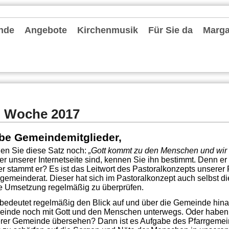
nde
Angebote
Kirchenmusik
Für Sie da
Margar
hten und Archiv
chrichten
ter
le Einheit Düsseldorfer Osten
deentwicklung MvF
nvorstand
 Pastoralen Einheit (RdPE)
de fördern
lkonzept
tionelles Schutzkonzept
r Stammtisch
es Priesterjubiläum Pfarrer Oliver Boss am 31. Mai 2024
-Kita-MvF
seite: Konvent
Gruppen und Vereine
Spielgruppen / KiTas / Familienzentrum
Schulen
Jugend und Messdiener
Information zum Altenheim Gerricusstift
Senioren
Bücherei St. Ursula
Leseraum Trauer und Abschied
Caritas
Stellenangebote
Repair-Cafés
Termine
Kirchenmusik in der Gemeinde
Chorschule
Förderkreise Musik
Orgeln
Seelsorgende
Externe Hilfe
Mitarbeiter
Pfarrbüros
Bescheinigungen
Kontakt
. Woche 2017
be Gemeindemitglieder,
en Sie diese Satz noch:
„Gott kommt zu den Menschen und wir 
er unserer Internetseite sind, kennen Sie ihn bestimmt. Denn er s
r stammt er? Es ist das Leitwort des Pastoralkonzepts unserer 
rgemeinderat. Dieser hat sich im Pastoralkonzept auch selbst 
e Umsetzung regelmäßig zu überprüfen.
bedeutet regelmäßig den Blick auf und über die Gemeinde hinau
inde noch mit Gott und den Menschen unterwegs. Oder haben 
rer Gemeinde übersehen? Dann ist es Aufgabe des Pfarrgemein