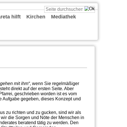
eta hilft
Kirchen
Mediathek
St. Cäcilia
St. Katharina
St. Margareta
St. Maria vom Frieden
St. Reinold
St. Ursula
St. Viktor
Predigten
Podcasts
Deine Gute Nachricht
Playlists
Live
Sonstiges
gehen mit ihm“
, wenn Sie regelmäßiger
teht direkt auf der ersten Seite. Aber
Pfarrei, geschrieben worden ist es vom
die Aufgabe gegeben, dieses Konzept und
s zu richten und zu gucken, sind wir als
wir die Sorgen und Nöte der Menschen in
derates beratend tätig zu werden. Den