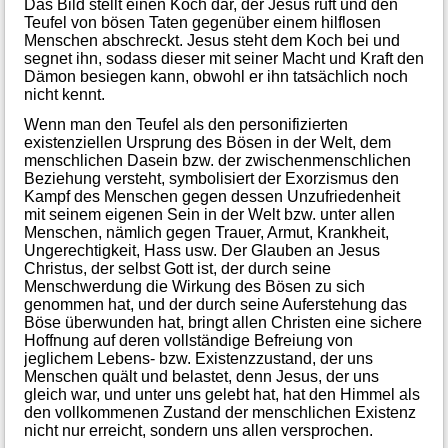
Das Bild stellt einen Koch dar, der Jesus ruft und den
Teufel von bösen Taten gegenüber einem hilflosen
Menschen abschreckt. Jesus steht dem Koch bei und
segnet ihn, sodass dieser mit seiner Macht und Kraft den
Dämon besiegen kann, obwohl er ihn tatsächlich noch
nicht kennt.
Wenn man den Teufel als den personifizierten
existenziellen Ursprung des Bösen in der Welt, dem
menschlichen Dasein bzw. der zwischenmenschlichen
Beziehung versteht, symbolisiert der Exorzismus den
Kampf des Menschen gegen dessen Unzufriedenheit
mit seinem eigenen Sein in der Welt bzw. unter allen
Menschen, nämlich gegen Trauer, Armut, Krankheit,
Ungerechtigkeit, Hass usw. Der Glauben an Jesus
Christus, der selbst Gott ist, der durch seine
Menschwerdung die Wirkung des Bösen zu sich
genommen hat, und der durch seine Auferstehung das
Böse überwunden hat, bringt allen Christen eine sichere
Hoffnung auf deren vollständige Befreiung von
jeglichem Lebens- bzw. Existenzzustand, der uns
Menschen quält und belastet, denn Jesus, der uns
gleich war, und unter uns gelebt hat, hat den Himmel als
den vollkommenen Zustand der menschlichen Existenz
nicht nur erreicht, sondern uns allen versprochen.