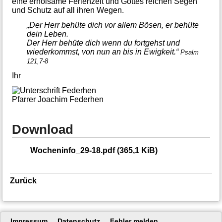
eine erholsame Ferienzeit und Gottes reichen Segen
und Schutz auf all ihren Wegen.
„Der Herr behüte dich vor allem Bösen, er behüte
dein Leben.
Der Herr behüte dich wenn du fortgehst und
wiederkommst, von nun an bis in Ewigkeit.“
Psalm
121,7-8
Ihr
Pfarrer Joachim Federhen
Download
Wocheninfo_29-18.pdf
(365,1 KiB)
Zurück
Navigation
Impressum
Datenschutz
Fehler melden