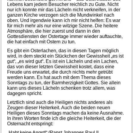
Lebens kam jedem Besucher reichlich zu Gute. Nicht
nur ich konnte mir das Lächeln nicht verkneifen, in der
ganzen Kirche verzogen sich die Mundwinkel nach
oben. Und irgendwie kann ich mir nicht helfen: Es war
für mich mehr als nur eine witzige Szene. Die heitere
Atmosphäre, die hier zuerst und dann in den
Gottesdiensten der Ostertage immer wieder auftauchte,
die hat einfach mit Ostern zu tun.
Es gibt ein Osterlachen, das in diesen Tagen möglich
wird, in dem steckt ein Stückchen der Gewissheit „es ist
gut“, „es wird gut“. Es ist ein Lächeln und ein Lachen,
das von dieser letzten Gewissheit kostet, dass eine
Freude uns erwartet, die durch nichts mehr getrübt
werden kann. Es hat auch mit dem Thema dieses
Sonntags zu tun, der Barmherzigkeit Gottes. Sie allein
kann uns dieses Lächeln schenken trotz allem, was
dagegen spricht.
Letztlich sind auch die Heiligen nichts anderes als
Zeugen dieser Heiterkeit. Auch die beiden neuen
Heiligen dieses Sonntags machen da keine Ausnahme.
In ihren Worten finde ich die gleiche Heiterkeit, die der
Osternacht entspringt:
„Habt keine Angst!“ (Papst Johannes Paul II,