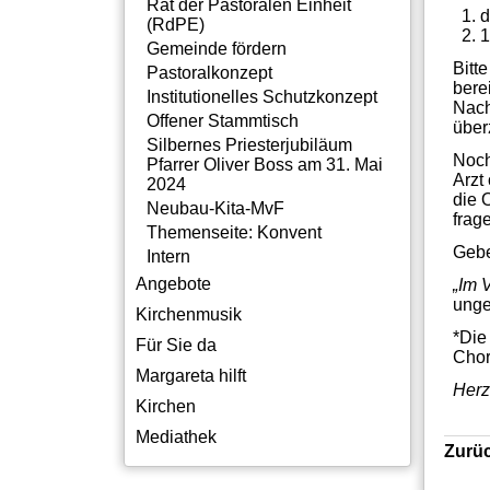
Rat der Pastoralen Einheit
d
(RdPE)
1
Gemeinde fördern
Bitt
Pastoralkonzept
bere
Institutionelles Schutzkonzept
Nach
Offener Stammtisch
über
Silbernes Priesterjubiläum
Noch
Pfarrer Oliver Boss am 31. Mai
Arzt
2024
die 
Neubau-Kita-MvF
frag
Themenseite: Konvent
Gebe
Intern
Angebote
„Im 
unge
Kirchenmusik
*Die
Für Sie da
Chor
Margareta hilft
Herz
Kirchen
Mediathek
Zurü