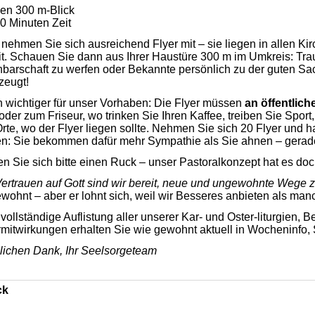
en 300 m-Blick
0 Minuten Zeit
e nehmen Sie sich ausreichend Flyer mit – sie liegen in allen 
it. Schauen Sie dann aus Ihrer Haustüre 300 m im Umkreis: Traue
barschaft zu werfen oder Bekannte persönlich zu der guten Sa
zeugt!
 wichtiger für unser Vorhaben: Die Flyer müssen
an
öffentlich
 oder zum Friseur, wo trinken Sie Ihren Kaffee, treiben Sie Sp
Orte, wo der Flyer liegen sollte. Nehmen Sie sich 20 Flyer und 
en: Sie bekommen dafür mehr Sympathie als Sie ahnen – gerad
n Sie sich bitte einen Ruck – unser Pastoralkonzept hat es doch 
Vertrauen auf Gott sind wir bereit, neue und ungewohnte Wege 
wohnt – aber er lohnt sich, weil wir Besseres anbieten als ma
 vollständige Auflistung aller unserer Kar- und Oster-liturgien, 
mitwirkungen erhalten Sie wie gewohnt aktuell in Wocheninfo
lichen Dank, Ihr Seelsorgeteam
ck