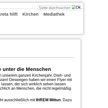
eta hilft
Kirchen
Mediathek
St. Cäcilia
St. Katharina
St. Margareta
St. Maria vom Frieden
St. Reinold
St. Ursula
St. Viktor
Predigten
Podcasts
Deine Gute Nachricht
Playlists
Live
Sonstiges
e unter die Menschen
 in unserem ganzen Kirchenjahr, Dreh- und
sen! Deswegen haben wir einen Flyer mit
lassen, der sich wirklich sehen lassen
sächlich an Menschen, die nicht regelmäßig
t ausschließlich mit
IHREM Mittun
. Dazu