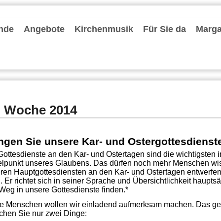
nde
Angebote
Kirchenmusik
Für Sie da
Margar
hten und Archiv
chrichten
ter
le Einheit Düsseldorfer Osten
deentwicklung MvF
nvorstand
 Pastoralen Einheit (RdPE)
de fördern
lkonzept
tionelles Schutzkonzept
r Stammtisch
es Priesterjubiläum Pfarrer Oliver Boss am 31. Mai 2024
-Kita-MvF
seite: Konvent
Gruppen und Vereine
Spielgruppen / KiTas / Familienzentrum
Schulen
Jugend und Messdiener
Information zum Altenheim Gerricusstift
Senioren
Bücherei St. Ursula
Leseraum Trauer und Abschied
Caritas
Stellenangebote
Repair-Cafés
Termine
Kirchenmusik in der Gemeinde
Chorschule
Förderkreise Musik
Orgeln
Seelsorgende
Externe Hilfe
Mitarbeiter
Pfarrbüros
Bescheinigungen
Kontakt
. Woche 2014
ngen Sie unsere Kar- und Ostergottesdienst
Gottesdienste an den Kar- und Ostertagen sind die wichtigsten
lpunkt unseres Glaubens. Das dürfen noch mehr Menschen wis
ren Hauptgottesdiensten an den Kar- und Ostertagen entwerfen 
. Er richtet sich in seiner Sprache und Übersichtlichkeit haupt
Weg in unsere Gottesdienste finden.*
e Menschen wollen wir einladend aufmerksam machen. Das geh
chen Sie nur zwei Dinge: