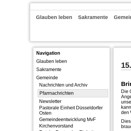
Navigation
Glauben leben
Sakramente
Gemei
überspringen
Gottesdienste
Familienkirche
Alpha
Bibelgespräch
Exerzitien
Tagesevangelium
Taufe
Erstkommunion
Firmung
Ehe
Beerdigung
Nachric
Pfarrna
Newslet
Pastora
Gemein
Kirche
Rat der
Gemein
Pastora
Institu
Offene
Silbern
Neubau
Themen
Intern
Navigation
Navigation
Glauben leben
15
überspringen
Sakramente
Gemeinde
Bri
Nachrichten und Archiv
Die 
Pfarrnachrichten
Ange
Newsletter
unse
kann
Pastorale Einheit Düsseldorfer
den 
Osten
Gemeindeentwicklung MvF
Dies
Kirchenvorstand
brau