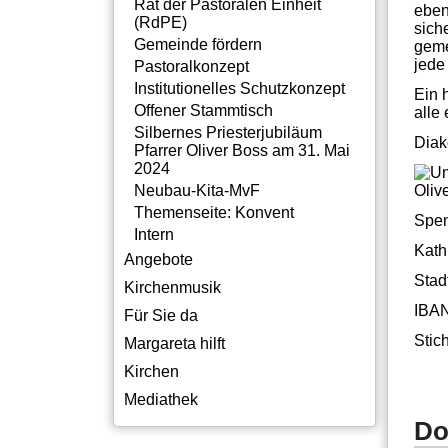
Rat der Pastoralen Einheit
eben
(RdPE)
sich
Gemeinde fördern
geme
jede
Pastoralkonzept
Institutionelles Schutzkonzept
Ein 
Offener Stammtisch
alle 
Silbernes Priesterjubiläum
Diak
Pfarrer Oliver Boss am 31. Mai
2024
Oliv
Neubau-Kita-MvF
Themenseite: Konvent
Spen
Intern
Kath
Angebote
Stad
Kirchenmusik
IBAN
Für Sie da
Stic
Margareta hilft
Kirchen
Mediathek
Do