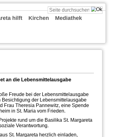
eta hilft
Kirchen
Mediathek
St. Cäcilia
St. Katharina
St. Margareta
St. Maria vom Frieden
St. Reinold
St. Ursula
St. Viktor
Predigten
Podcasts
Deine Gute Nachricht
Playlists
Live
Sonstiges
et an die Lebensmittelausgabe
roße Freude bei der Lebensmittelausgabe
en Besichtigung der Lebensmittelausgabe
nd Frau Theresia Pannewitz, eine Spende
heim in St. Maria vom Frieden.
rojekte rund um die Basilika St. Margareta
 soziale Verantwortung.
aus St. Margareta herzlich einladen,