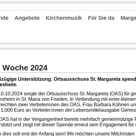
nde
Angebote
Kirchenmusik
Für Sie da
Margar
hten und Archiv
chrichten
ter
le Einheit Düsseldorfer Osten
deentwicklung MvF
nvorstand
 Pastoralen Einheit (RdPE)
de fördern
lkonzept
tionelles Schutzkonzept
r Stammtisch
es Priesterjubiläum Pfarrer Oliver Boss am 31. Mai 2024
-Kita-MvF
seite: Konvent
Gruppen und Vereine
Spielgruppen / KiTas / Familienzentrum
Schulen
Jugend und Messdiener
Information zum Altenheim Gerricusstift
Senioren
Bücherei St. Ursula
Leseraum Trauer und Abschied
Caritas
Stellenangebote
Repair-Cafés
Termine
Kirchenmusik in der Gemeinde
Chorschule
Förderkreise Musik
Orgeln
Seelsorgende
Externe Hilfe
Mitarbeiter
Pfarrbüros
Bescheinigungen
Kontakt
. Woche 2024
zügige Unterstützung: Ortsausschuss St. Margareta spend
resheim
0.10.2024 sorgte der Ortsausschuss St. Margareta (OAS) für g
esheim in St. Maria von Frieden. In Verbindung mit einer klein
reichten zwei Vertreterinnen des OAS, Frau Barbara Köhnen u
 1.000 Euro an Vertreter:innen der Lebensmittelausgabe Gerres
OAS hat in der Vergangenheit bereits mehrfach gemeinnützige P
rstützt und zeigt mit dieser Spende erneut sein Engagement für
 dies soll erst der Anfang sein! Wir möchten unsere Mitchristen 