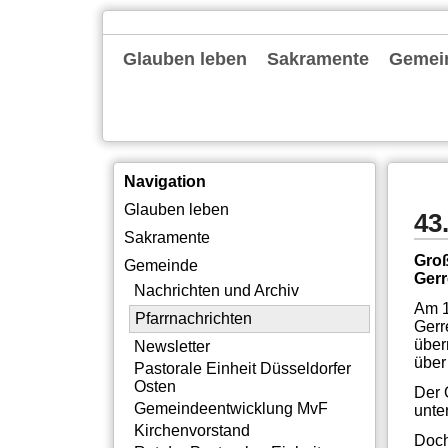
Navigation
Glauben leben
Sakramente
Gemei
überspringen
Gottesdienste
Familienkirche
Alpha
Bibelgespräch
Exerzitien
Tagesevangelium
Taufe
Erstkommunion
Firmung
Ehe
Beerdigung
Nachric
Pfarrna
Newslet
Pastora
Gemein
Kirche
Rat der
Gemein
Pastora
Institu
Offene
Silbern
Neubau
Themen
Intern
Navigation
Navigation
Glauben leben
43
überspringen
Sakramente
Groß
Gemeinde
Ger
Nachrichten und Archiv
Am 1
Pfarrnachrichten
Gerr
über
Newsletter
über
Pastorale Einheit Düsseldorfer
Osten
Der 
Gemeindeentwicklung MvF
unte
Kirchenvorstand
Doch