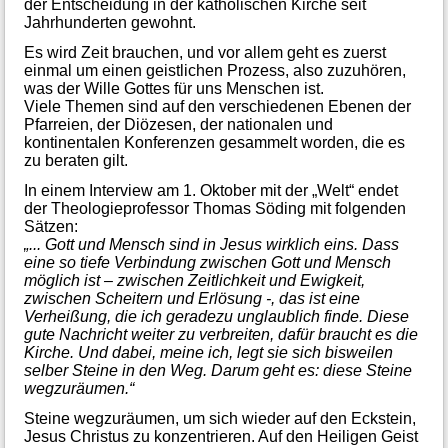
der Entscheidung in der katholischen Kirche seit
Jahrhunderten gewohnt.
Es wird Zeit brauchen, und vor allem geht es zuerst
einmal um einen geistlichen Prozess, also zuzuhören,
was der Wille Gottes für uns Menschen ist.
Viele Themen sind auf den verschiedenen Ebenen der
Pfarreien, der Diözesen, der nationalen und
kontinentalen Konferenzen gesammelt worden, die es
zu beraten gilt.
In einem Interview am 1. Oktober mit der „Welt“ endet
der Theologieprofessor Thomas Söding mit folgenden
Sätzen:
„... Gott und Mensch sind in Jesus wirklich eins. Dass
eine so tiefe Verbindung zwischen Gott und Mensch
möglich ist – zwischen Zeitlichkeit und Ewigkeit,
zwischen Scheitern und Erlösung -, das ist eine
Verheißung, die ich geradezu unglaublich finde. Diese
gute Nachricht weiter zu verbreiten, dafür braucht es die
Kirche. Und dabei, meine ich, legt sie sich bisweilen
selber Steine in den Weg. Darum geht es: diese Steine
wegzuräumen.“
Steine wegzuräumen, um sich wieder auf den Eckstein,
Jesus Christus zu konzentrieren. Auf den Heiligen Geist