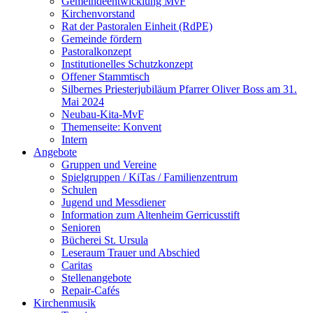
Gemeindeentwicklung MvF
Kirchenvorstand
Rat der Pastoralen Einheit (RdPE)
Gemeinde fördern
Pastoralkonzept
Institutionelles Schutzkonzept
Offener Stammtisch
Silbernes Priesterjubiläum Pfarrer Oliver Boss am 31.
Mai 2024
Neubau-Kita-MvF
Themenseite: Konvent
Intern
Angebote
Gruppen und Vereine
Spielgruppen / KiTas / Familienzentrum
Schulen
Jugend und Messdiener
Information zum Altenheim Gerricusstift
Senioren
Bücherei St. Ursula
Leseraum Trauer und Abschied
Caritas
Stellenangebote
Repair-Cafés
Kirchenmusik