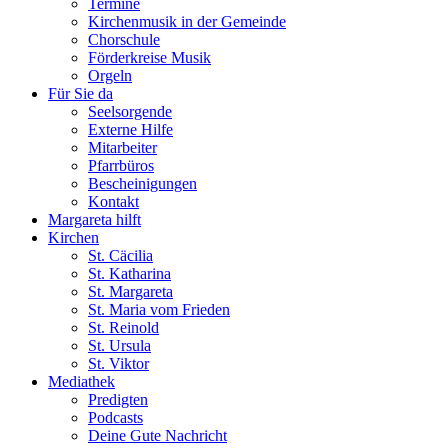
Termine
Kirchenmusik in der Gemeinde
Chorschule
Förderkreise Musik
Orgeln
Für Sie da
Seelsorgende
Externe Hilfe
Mitarbeiter
Pfarrbüros
Bescheinigungen
Kontakt
Margareta hilft
Kirchen
St. Cäcilia
St. Katharina
St. Margareta
St. Maria vom Frieden
St. Reinold
St. Ursula
St. Viktor
Mediathek
Predigten
Podcasts
Deine Gute Nachricht