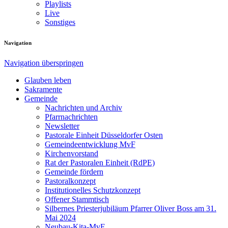
Playlists
Live
Sonstiges
Navigation
Navigation überspringen
Glauben leben
Sakramente
Gemeinde
Nachrichten und Archiv
Pfarrnachrichten
Newsletter
Pastorale Einheit Düsseldorfer Osten
Gemeindeentwicklung MvF
Kirchenvorstand
Rat der Pastoralen Einheit (RdPE)
Gemeinde fördern
Pastoralkonzept
Institutionelles Schutzkonzept
Offener Stammtisch
Silbernes Priesterjubiläum Pfarrer Oliver Boss am 31.
Mai 2024
Neubau-Kita-MvF