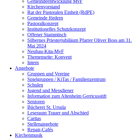
Gemeindeentwicklung MvF
Kirchenvorstand
Rat der Pastoralen Einheit (RdPE)
Gemeinde fördern
Pastoralkonzept
Institutionelles Schutzkonzept
Offener Stammtisch
Silbernes Priesterjubiläum Pfarrer Oliver Boss am 31.
Mai 2024
Neubau-Kita-MvF
Themenseite: Konvent
Intern
Angebote
Gruppen und Vereine
Spielgruppen / KiTas / Familienzentrum
Schulen
Jugend und Messdiener
Information zum Altenheim Gerricusstift
Senioren
Bücherei St. Ursula
Leseraum Trauer und Abschied
Caritas
Stellenangebote
Repair-Cafés
Kirchenmusik