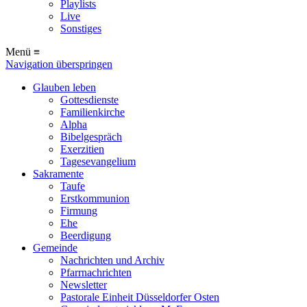
Playlists
Live
Sonstiges
Menü ≡
Navigation überspringen
Glauben leben
Gottesdienste
Familienkirche
Alpha
Bibelgespräch
Exerzitien
Tagesevangelium
Sakramente
Taufe
Erstkommunion
Firmung
Ehe
Beerdigung
Gemeinde
Nachrichten und Archiv
Pfarrnachrichten
Newsletter
Pastorale Einheit Düsseldorfer Osten