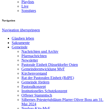
Playlists
Live
Sonstiges
Navigation
Navigation überspringen
Glauben leben
Sakramente
Gemeinde
Nachrichten und Archiv
Pfarrnachrichten
Newsletter
Pastorale Einheit Düsseldorfer Osten
Gemeindeentwicklung MvF
Kirchenvorstand
Rat der Pastoralen Einheit (RdPE)
Gemeinde fördern
Pastoralkonzept
Institutionelles Schutzkonzept
Offener Stammtisch
Silbernes Priesterjubiläum Pfarrer Oliver Boss am 31.
Mai 2024
Neubau-Kita-MvF