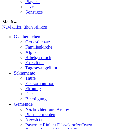
Playlists
Live
Sonstiges
Menü ≡
Navigation überspringen
Glauben leben
Gottesdienste
Familienkirche
Alpha
Bibelgespräch
Exerzitien
Tagesevangelium
Sakramente
Taufe
Erstkommunion
Firmung
Ehe
Beerdigung
Gemeinde
Nachrichten und Archiv
Pfarrnachrichten
Newsletter
Pastorale Einheit Düsseldorfer Osten