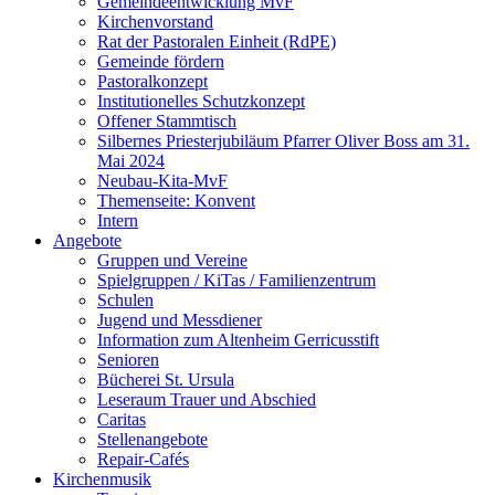
Gemeindeentwicklung MvF
Kirchenvorstand
Rat der Pastoralen Einheit (RdPE)
Gemeinde fördern
Pastoralkonzept
Institutionelles Schutzkonzept
Offener Stammtisch
Silbernes Priesterjubiläum Pfarrer Oliver Boss am 31.
Mai 2024
Neubau-Kita-MvF
Themenseite: Konvent
Intern
Angebote
Gruppen und Vereine
Spielgruppen / KiTas / Familienzentrum
Schulen
Jugend und Messdiener
Information zum Altenheim Gerricusstift
Senioren
Bücherei St. Ursula
Leseraum Trauer und Abschied
Caritas
Stellenangebote
Repair-Cafés
Kirchenmusik