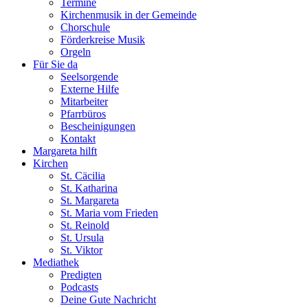
Termine
Kirchenmusik in der Gemeinde
Chorschule
Förderkreise Musik
Orgeln
Für Sie da
Seelsorgende
Externe Hilfe
Mitarbeiter
Pfarrbüros
Bescheinigungen
Kontakt
Margareta hilft
Kirchen
St. Cäcilia
St. Katharina
St. Margareta
St. Maria vom Frieden
St. Reinold
St. Ursula
St. Viktor
Mediathek
Predigten
Podcasts
Deine Gute Nachricht