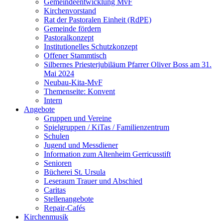
Gemeindeentwicklung MvF
Kirchenvorstand
Rat der Pastoralen Einheit (RdPE)
Gemeinde fördern
Pastoralkonzept
Institutionelles Schutzkonzept
Offener Stammtisch
Silbernes Priesterjubiläum Pfarrer Oliver Boss am 31.
Mai 2024
Neubau-Kita-MvF
Themenseite: Konvent
Intern
Angebote
Gruppen und Vereine
Spielgruppen / KiTas / Familienzentrum
Schulen
Jugend und Messdiener
Information zum Altenheim Gerricusstift
Senioren
Bücherei St. Ursula
Leseraum Trauer und Abschied
Caritas
Stellenangebote
Repair-Cafés
Kirchenmusik