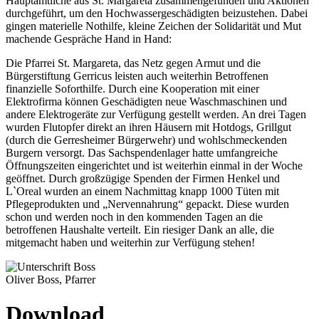
Hauptamtliche aus St. Margareta zusammengefunden und Aktionen
durchgeführt, um den Hochwassergeschädigten beizustehen. Dabei
gingen materielle Nothilfe, kleine Zeichen der Solidarität und Mut
machende Gespräche Hand in Hand:
Die Pfarrei St. Margareta, das Netz gegen Armut und die
Bürgerstiftung Gerricus leisten auch weiterhin Betroffenen
finanzielle Soforthilfe. Durch eine Kooperation mit einer
Elektrofirma können Geschädigten neue Waschmaschinen und
andere Elektrogeräte zur Verfügung gestellt werden. An drei Tagen
wurden Flutopfer direkt an ihren Häusern mit Hotdogs, Grillgut
(durch die Gerresheimer Bürgerwehr) und wohlschmeckenden
Burgern versorgt. Das Sachspendenlager hatte umfangreiche
Öffnungszeiten eingerichtet und ist weiterhin einmal in der Woche
geöffnet. Durch großzügige Spenden der Firmen Henkel und
L`Oreal wurden an einem Nachmittag knapp 1000 Tüten mit
Pflegeprodukten und „Nervennahrung“ gepackt. Diese wurden
schon und werden noch in den kommenden Tagen an die
betroffenen Haushalte verteilt. Ein riesiger Dank an alle, die
mitgemacht haben und weiterhin zur Verfügung stehen!
Oliver Boss, Pfarrer
Download