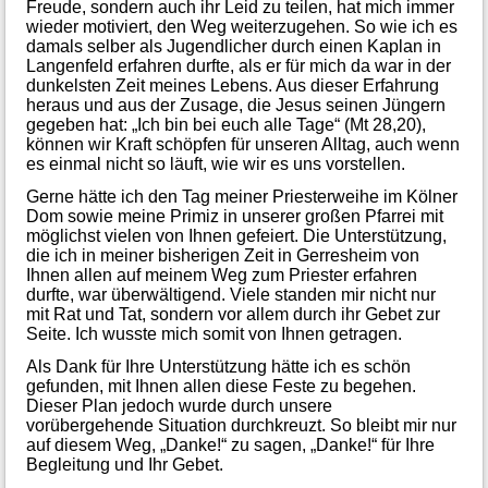
Freude, sondern auch ihr Leid zu teilen, hat mich immer
wieder motiviert, den Weg weiterzugehen. So wie ich es
damals selber als Jugendlicher durch einen Kaplan in
Langenfeld erfahren durfte, als er für mich da war in der
dunkelsten Zeit meines Lebens. Aus dieser Erfahrung
heraus und aus der Zusage, die Jesus seinen Jüngern
gegeben hat: „Ich bin bei euch alle Tage“ (Mt 28,20),
können wir Kraft schöpfen für unseren Alltag, auch wenn
es einmal nicht so läuft, wie wir es uns vorstellen.
Gerne hätte ich den Tag meiner Priesterweihe im Kölner
Dom sowie meine Primiz in unserer großen Pfarrei mit
möglichst vielen von Ihnen gefeiert. Die Unterstützung,
die ich in meiner bisherigen Zeit in Gerresheim von
Ihnen allen auf meinem Weg zum Priester erfahren
durfte, war überwältigend. Viele standen mir nicht nur
mit Rat und Tat, sondern vor allem durch ihr Gebet zur
Seite. Ich wusste mich somit von Ihnen getragen.
Als Dank für Ihre Unterstützung hätte ich es schön
gefunden, mit Ihnen allen diese Feste zu begehen.
Dieser Plan jedoch wurde durch unsere
vorübergehende Situation durchkreuzt. So bleibt mir nur
auf diesem Weg, „Danke!“ zu sagen, „Danke!“ für Ihre
Begleitung und Ihr Gebet.